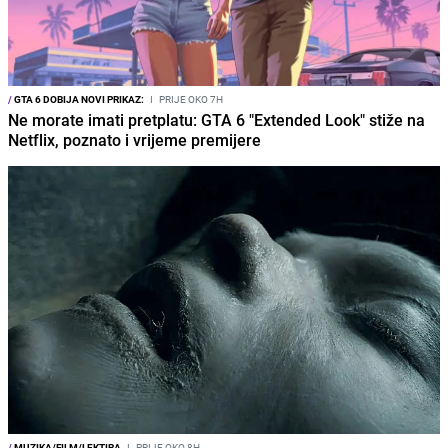
/
GTA 6 DOBIJA NOVI PRIKAZ:
I
PRIJE OKO 7H
Ne morate imati pretplatu: GTA 6 "Extended Look" stiže na
Netflix, poznato i vrijeme premijere
/
MUZIKA/FILM/LEKTIRA
I
PRIJE OKO 8H