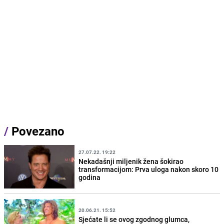
/
Povezano
27.07.22. 19:22
Nekadašnji miljenik žena šokirao
transformacijom: Prva uloga nakon skoro 10
godina
20.06.21. 15:52
Sjećate li se ovog zgodnog glumca,