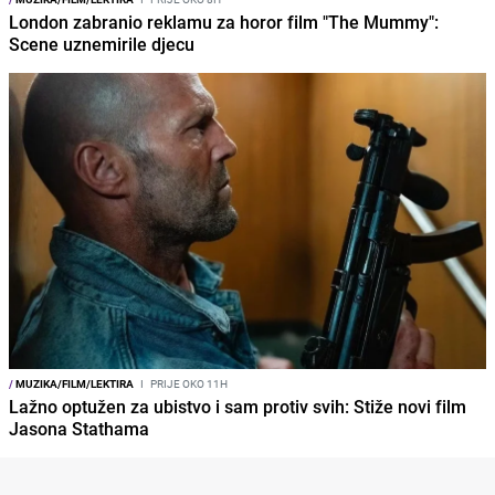
London zabranio reklamu za horor film "The Mummy":
Scene uznemirile djecu
/
MUZIKA/FILM/LEKTIRA
I
PRIJE OKO 11H
Lažno optužen za ubistvo i sam protiv svih: Stiže novi film
Jasona Stathama