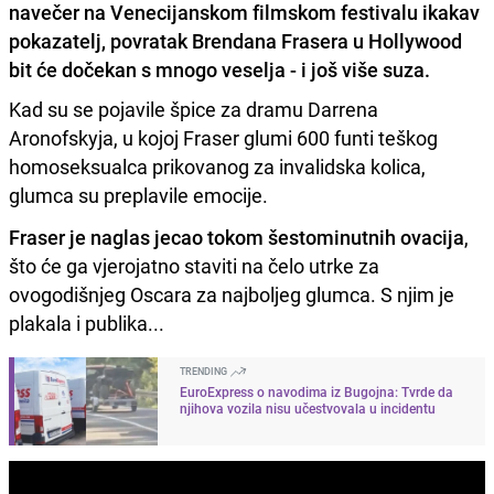
navečer na Venecijanskom filmskom festivalu ikakav
pokazatelj, povratak Brendana Frasera u Hollywood
bit će dočekan s mnogo veselja - i još više suza.
Kad su se pojavile špice za dramu Darrena
Aronofskyja, u kojoj Fraser glumi 600 funti teškog
homoseksualca prikovanog za invalidska kolica,
glumca su preplavile emocije.
Fraser je naglas jecao tokom šestominutnih ovacija
,
što će ga vjerojatno staviti na čelo utrke za
ovogodišnjeg Oscara za najboljeg glumca. S njim je
plakala i publika...
TRENDING
EuroExpress o navodima iz Bugojna: Tvrde da
njihova vozila nisu učestvovala u incidentu