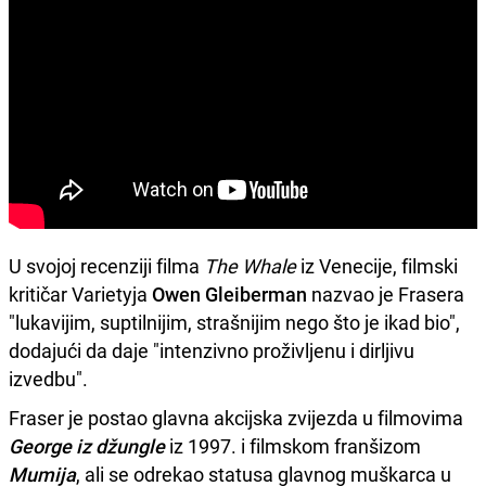
U svojoj recenziji filma
The Whale
iz Venecije, filmski
kritičar Varietyja
Owen Gleiberman
nazvao je Frasera
"lukavijim, suptilnijim, strašnijim nego što je ikad bio",
dodajući da daje "intenzivno proživljenu i dirljivu
izvedbu".
Fraser je postao glavna akcijska zvijezda u filmovima
George iz džungle
iz 1997. i filmskom franšizom
Mumija
, ali se odrekao statusa glavnog muškarca u