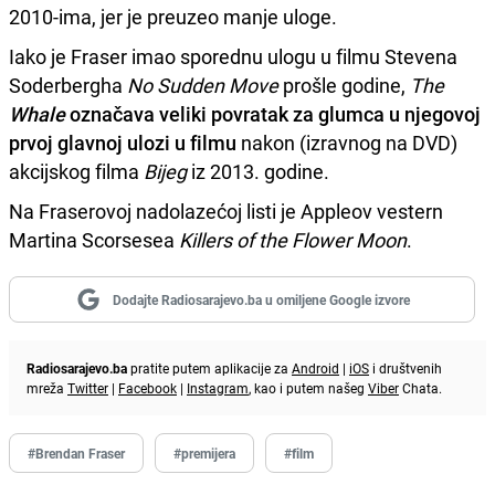
2010-ima, jer je preuzeo manje uloge.
Iako je Fraser imao sporednu ulogu u filmu Stevena
Soderbergha
No Sudden Move
prošle godine,
The
Whale
označava veliki povratak za glumca u njegovoj
prvoj glavnoj ulozi u filmu
nakon (izravnog na DVD)
akcijskog filma
Bijeg
iz 2013. godine.
Na Fraserovoj nadolazećoj listi je Appleov vestern
Martina Scorsesea
Killers of the Flower Moon
.
Dodajte Radiosarajevo.ba u omiljene Google izvore
Radiosarajevo.ba
pratite putem aplikacije za
Android
|
iOS
i društvenih
mreža
Twitter
|
Facebook
|
Instagram
, kao i putem našeg
Viber
Chata.
#Brendan Fraser
#premijera
#film