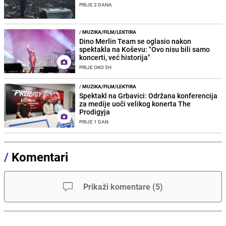
PRIJE 2 DANA
/
MUZIKA/FILM/LEKTIRA
Dino Merlin Team se oglasio nakon
spektakla na Koševu: "Ovo nisu bili samo
koncerti, već historija"
PRIJE OKO 5H
/
MUZIKA/FILM/LEKTIRA
Spektakl na Grbavici: Održana konferencija
za medije uoči velikog konerta The
Prodigyja
PRIJE 1 DAN
/
Komentari
Prikaži komentare
(
5
)