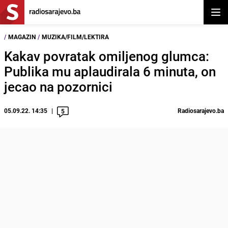
Otvor
/
MAGAZIN
/
MUZIKA/FILM/LEKTIRA
Kakav povratak omiljenog glumca:
Publika mu aplaudirala 6 minuta, on
jecao na pozornici
05.09.22. 14:35
Radiosarajevo.ba
5