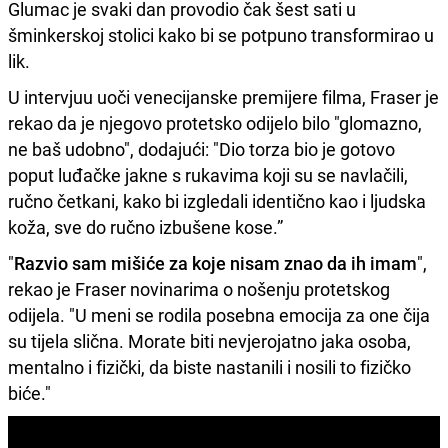
Glumac je svaki dan provodio čak šest sati u
šminkerskoj stolici kako bi se potpuno transformirao u
lik.
U intervjuu uoči venecijanske premijere filma, Fraser je
rekao da je njegovo protetsko odijelo bilo "glomazno,
ne baš udobno", dodajući: "Dio torza bio je gotovo
poput luđačke jakne s rukavima koji su se navlačili,
ručno četkani, kako bi izgledali identično kao i ljudska
koža, sve do ručno izbušene kose.”
"
Razvio sam mišiće za koje nisam znao da ih imam
",
rekao je Fraser novinarima o nošenju protetskog
odijela. "U meni se rodila posebna emocija za one čija
su tijela slična. Morate biti nevjerojatno jaka osoba,
mentalno i fizički, da biste nastanili i nosili to fizičko
biće."