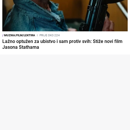
/
MUZIKA/FILM/LEKTIRA
I
PRIJE OKO 22H
Lažno optužen za ubistvo i sam protiv svih: Stiže novi film
Jasona Stathama