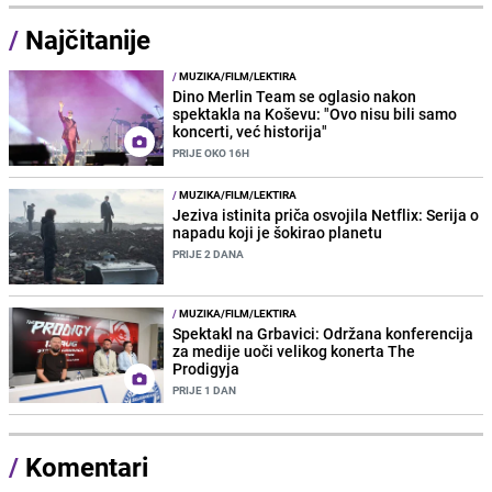
/
Najčitanije
/
MUZIKA/FILM/LEKTIRA
Dino Merlin Team se oglasio nakon
spektakla na Koševu: "Ovo nisu bili samo
koncerti, već historija"
PRIJE OKO 16H
/
MUZIKA/FILM/LEKTIRA
Jeziva istinita priča osvojila Netflix: Serija o
napadu koji je šokirao planetu
PRIJE 2 DANA
/
MUZIKA/FILM/LEKTIRA
Spektakl na Grbavici: Održana konferencija
za medije uoči velikog konerta The
Prodigyja
PRIJE 1 DAN
/
Komentari