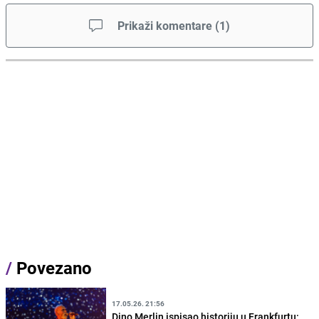
Prikaži komentare
(
1
)
/
Povezano
17.05.26. 21:56
Dino Merlin ispisao historiju u Frankfurtu: