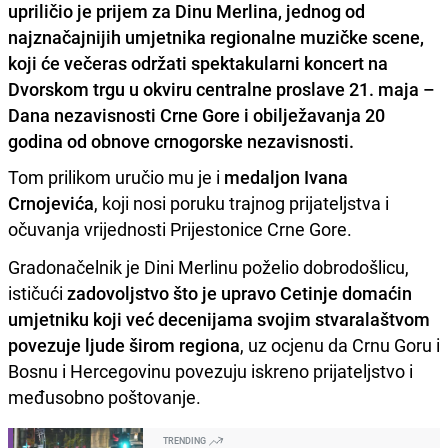
upriličio je prijem za Dinu Merlina, jednog od
najznačajnijih umjetnika regionalne muzičke scene,
koji će večeras održati spektakularni koncert na
Dvorskom trgu u okviru centralne proslave 21. maja –
Dana nezavisnosti Crne Gore i obilježavanja 20
godina od obnove crnogorske nezavisnosti.
Tom prilikom uručio mu je i
medaljon Ivana
Crnojevića
, koji nosi poruku trajnog prijateljstva i
očuvanja vrijednosti Prijestonice Crne Gore.
Gradonačelnik je Dini Merlinu poželio dobrodošlicu,
ističući
zadovoljstvo što je upravo Cetinje domaćin
umjetniku koji već decenijama svojim stvaralaštvom
povezuje ljude širom regiona
, uz ocjenu da Crnu Goru i
Bosnu i Hercegovinu povezuju iskreno prijateljstvo i
međusobno poštovanje.
TRENDING