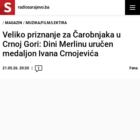
Otvor
/
MAGAZIN
/
MUZIKA/FILM/LEKTIRA
Veliko priznanje za Čarobnjaka u
Crnoj Gori: Dini Merlinu uručen
medaljon Ivana Crnojevića
21.05.26. 20:20
Fena
1