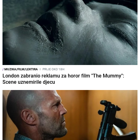
/
MUZIKA/FILM/LEKTIRA
I
PRIJE OKO 18H
London zabranio reklamu za horor film "The Mummy":
Scene uznemirile djecu