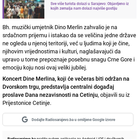
Sve više turista dolazi u Sarajevo: Objavljeno iz
kojih zemalja nam dolazi najviše gostiju
Bh. muzički umjetnik Dino Merlin zahvalio je na
srdačnom prijemu i istakao da se veličina jedne države
ne ogleda u njenoj teritoriji, već u ljudima koji je čine,
njihovim vrijednostima i kulturi, naglašavajući da
upravo u tome prepoznaje posebnu snagu Crne Gore i
emociju koju nosi ovaj veliki jubilej.
Koncert Dine Merlina, koji će večeras biti održan na
Dvorskom trgu, predstavlja centralni događaj
proslave Dana nezavisnosti na Cetinju
, objavili su iz
Prijestonice Cetinje.
Dodajte Radiosarajevo.ba u omiljene Google izvore
Radiosarajevo.ba
pratite putem aplikacije za
Android
|
iOS
i društvenih