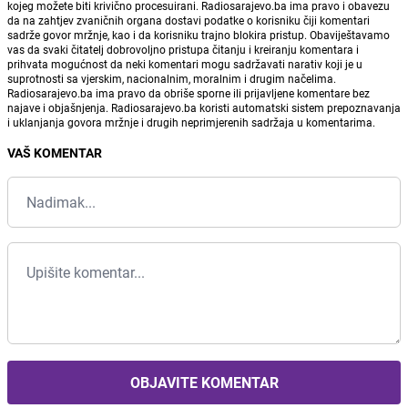
kojeg možete biti krivično procesuirani. Radiosarajevo.ba ima pravo i obavezu
da na zahtjev zvaničnih organa dostavi podatke o korisniku čiji komentari
sadrže govor mržnje, kao i da korisniku trajno blokira pristup. Obaviještavamo
vas da svaki čitatelj dobrovoljno pristupa čitanju i kreiranju komentara i
prihvata mogućnost da neki komentari mogu sadržavati narativ koji je u
suprotnosti sa vjerskim, nacionalnim, moralnim i drugim načelima.
Radiosarajevo.ba ima pravo da obriše sporne ili prijavljene komentare bez
najave i objašnjenja. Radiosarajevo.ba koristi automatski sistem prepoznavanja
i uklanjanja govora mržnje i drugih neprimjerenih sadržaja u komentarima.
VAŠ KOMENTAR
OBJAVITE KOMENTAR