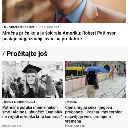
/
MUZIKA/FILM/LEKTIRA
I
PRIJE OKO 23H
Mračna priča koja je šokirala Ameriku: Robert Pattinson
postaje najpoznatiji lovac na predatore
/
Pročitajte još
/
BOSNA I HERCEGOVINA
/
REGIJA
Potresna poruka imama nakon
Cijela regija čeka njegovu
smrti Aldine Ljubunčić: "Dunjaluk
progonozu: Poznati meteorolog
ne vrijedi ni koliko krilo komarca"
najavljuje veću promjenu
vremena
PRIJE OKO 16H
PRIJE OKO 23H