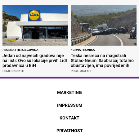
/
BOSNA I HERCEGOVINA
/
CRNA HRONIKA
Jedan od najvećih gradova nije
Teška nesreća na magistrali
na listi: Ovo su lokacije prvih Lidl
Stolac-Neum: Saobraćaj totalno
prodavnica u BiH
obustavljen, ima povrijeđenih
PRIJE OKO 21H
PRIJE OKO 4H
MARKETING
IMPRESSUM
KONTAKT
PRIVATNOST