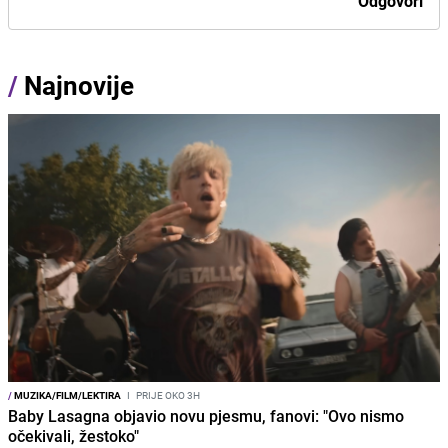
Odgovori
/
Najnovije
/
MUZIKA/FILM/LEKTIRA
I
PRIJE OKO 3H
Baby Lasagna objavio novu pjesmu, fanovi: "Ovo nismo
očekivali, žestoko"