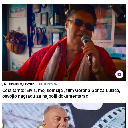
/
MUZIKA/FILM/LEKTIRA
I
PRIJE OKO 5H
Čestitamo: 'Elvis, moj komšija', film Gorana Gonza Lukića,
osvojio nagradu za najbolji dokumentarac