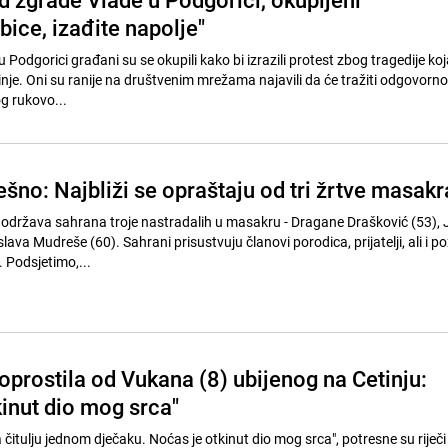
Ubice, izađite napolje"
 Podgorici građani su se okupili kako bi izrazili protest zbog tragedije koja
nje. Oni su ranije na društvenim mrežama najavili da će tražiti odgovorno
g rukovo...
ešno: Najbliži se opraštaju od tri žrtve masakr
 održava sahrana troje nastradalih u masakru - Dragane Drašković (53), 
slava Mudreše (60). Sahrani prisustvuju članovi porodica, prijatelji, ali i p
. Podsjetimo,...
 oprostila od Vukana (8) ubijenog na Cetinju:
kinut dio mog srca"
itulju jednom dječaku. Noćas je otkinut dio mog srca", potresne su riječi u