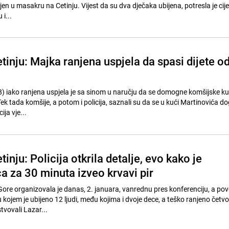
jen u masakru na Cetinju. Vijest da su dva dječaka ubijena, potresla je cije
i...
inju: Majka ranjena uspjela da spasi dijete o
8) iako ranjena uspjela je sa sinom u naručju da se domogne komšijske ku
 Tek tada komšije, a potom i policija, saznali su da se u kući Martinovića d
ija vje...
inju: Policija otkrila detalje, evo kako je
a za 30 minuta izveo krvavi pir
 Gore organizovala je danas, 2. januara, vanrednu pres konferenciju, a p
kojem je ubijeno 12 ljudi, među kojima i dvoje dece, a teško ranjeno četvo
tvovali Lazar...