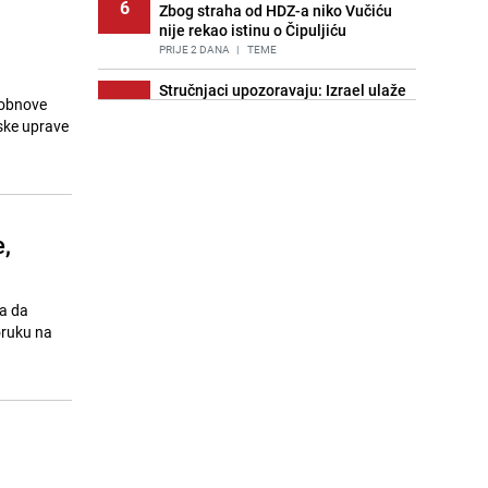
6
Zbog straha od HDZ-a niko Vučiću
nije rekao istinu o Čipuljiću
PRIJE 2 DANA
|
TEME
Stručnjaci upozoravaju: Izrael ulaže
 obnove
7
milione kako bi utjecao na
dske uprave
odgovore ChatGPT-a o Gazi
PRIJE OKO 20H
|
SVIJET
Znate li šta Dino Merlin pojede prije
8
izlaska na scenu? Njegov ritual
iznenadio mnoge
,
PRIJE 2 DANA
|
SHOWBIZ
Pijana sjela za volan: Osiguranje
9
odbilo isplatu štete na vozilu koje je
na da
slupala Anja Ljubojević
oruku na
PRIJE 2 DANA
|
BOSNA I HERCEGOVINA
Akcija na Dobrinji: Specijalci MUP-a
10
KS opkolili zgradu
PRIJE 2 DANA
|
LOKALNE TEME
Nastavak provokacija: MUP RS
11
oduzeo zastavu s ljiljanima i