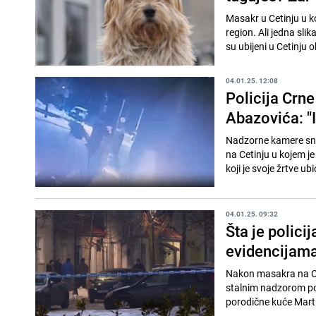
Masakr u Cetinju u ko
region. Ali jedna slik
su ubijeni u Cetinju ob
04.01.25. 12:08
Policija Crne
Abazovića: "I
Nadzorne kamere snim
na Cetinju u kojem je
koji je svoje žrtve ubi
04.01.25. 09:32
Šta je polici
evidencijama
Nakon masakra na Cet
stalnim nadzorom pol
porodične kuće Marti