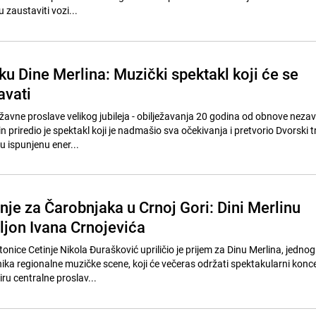
 zaustaviti vozi...
ku Dine Merlina: Muzički spektakl koji će se
avati
žavne proslave velikog jubileja - obilježavanja 20 godina od obnove nezav
n priredio je spektakl koji je nadmašio sva očekivanja i pretvorio Dvorski t
u ispunjenu ener...
nje za Čarobnjaka u Crnoj Gori: Dini Merlinu
jon Ivana Crnojevića
onice Cetinje Nikola Đurašković upriličio je prijem za Dinu Merlina, jednog
nika regionalne muzičke scene, koji će večeras održati spektakularni konc
ru centralne proslav...