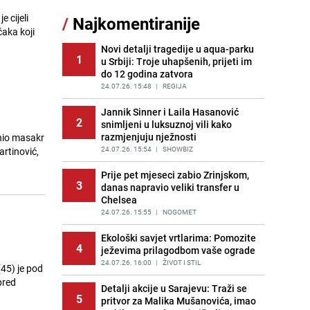
sankcionisao vozača iz Bosanskog
 cijeli
/
Najkomentiranije
Novog
čaka koji
PRIJE 2 DANA
|
BOSNA I HERCEGOVINA
Novi detalji tragedije u aqua-parku
1
u Srbiji: Troje uhapšenih, prijeti im
Kao iz slastičarne: Rolada od
12
do 12 godina zatvora
čokolade i kokosa bez pečenja,
jednostavan desert bez imalo muke
24.07.26. 15:48
|
REGIJA
PRIJE 2 DANA
|
RECEPTI
Jannik Sinner i Laila Hasanović
2
snimljeni u luksuznoj vili kako
Tajna savršenog makedonskog
13
razmjenjuju nježnosti
inio masakr
ajvara: Stari recept za kremast i
bogat okus
24.07.26. 15:54
|
SHOWBIZ
artinović,
PRIJE 2 DANA
|
RECEPTI
Prije pet mjeseci zabio Zrinjskom,
3
danas napravio veliki transfer u
Tuga potresla grad na Uni:
14
Chelsea
Preminula Lejla Muhić (39),
sugrađani u nevjerici
24.07.26. 15:55
|
NOGOMET
PRIJE 2 DANA
|
BOSNA I HERCEGOVINA
Ekološki savjet vrtlarima: Pomozite
4
ježevima prilagodbom vaše ograde
Meteorolog FHMZ-a najavio kišu i
15
pad temperatura: "Jedno od
24.07.26. 16:00
|
ŽIVOT I STIL
45) je pod
najsvježijih ljeta posljednjih
pred
godina"
Detalji akcije u Sarajevu: Traži se
5
pritvor za Malika Mušanovića, imao
PRIJE OKO 4H
|
BOSNA I HERCEGOVINA