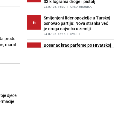
33 kilograma droge i pištolj
24.07.26. 16:00
|
CRNA HRONIKA
Smijenjeni lider opozicije u Turskoj
6
osnovao partiju: Nova stranka već
je druga najveća u zemlji
24.07.26. 16:15
|
SVIJET
 da prođu
ine, morat
Bosanac krao parfeme po Hrvatskoj
7
vrijedne 1.000 KM, uhapšen u
Metkoviću
24.07.26. 16:18
|
REGIJA
Ko je Zvezdan Misimović kojeg
e
8
istražuje SIPA: Pucao 'mitraljezom',
ratovao sa Ćirom Blaževićem
24.07.26. 16:25
|
NOGOMET
oje djece.
Refik Lendo se sastao sa
formacije
9
otpuštenim radnicima u Mostaru:
"Zaštita prava je prioritet"
24.07.26. 16:28
|
BOSNA I HERCEGOVINA
Radovi ViK-a se nastavljaju za
10
vikend: Mogući prekidi u