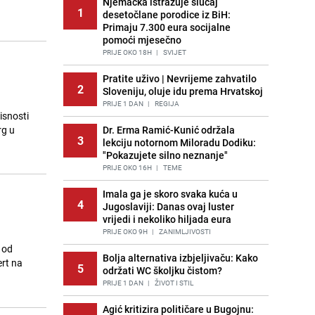
Njemačka istražuje slučaj
1
desetočlane porodice iz BiH:
Primaju 7.300 eura socijalne
pomoći mjesečno
PRIJE OKO 18H
|
SVIJET
Pratite uživo | Nevrijeme zahvatilo
2
Sloveniju, oluje idu prema Hrvatskoj
PRIJE 1 DAN
|
REGIJA
isnosti
rg u
Dr. Erma Ramić-Kunić održala
3
lekciju notornom Miloradu Dodiku:
"Pokazujete silno neznanje"
PRIJE OKO 16H
|
TEME
Imala ga je skoro svaka kuća u
4
Jugoslaviji: Danas ovaj luster
vrijedi i nekoliko hiljada eura
PRIJE OKO 9H
|
ZANIMLJIVOSTI
 od
Bolja alternativa izbjeljivaču: Kako
ert na
5
održati WC školjku čistom?
PRIJE 1 DAN
|
ŽIVOT I STIL
Agić kritizira političare u Bugojnu: