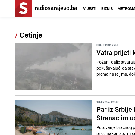
VIJESTI
BIZNIS
METROMA
/
Cetinje
PRIJE OKO 22H
Vatra prijeti
Požari i dalje stvara
pokušavajući da stave
prema naseljima, dok
13.07.26. 12:47
Par iz Srbije
Stranac im us
Putovanje bračnog p
priču nakon što im s