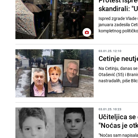
skandirali: "
Ispred zgrade Vlade u
januara zadesila Ceti
kompletnog političko
03.01.25. 12:10
Cetinje neutj
Na Cetinju, danas se
Otašević (55) i Brani
nastradalih, piše Blic
03.01.25. 10:23
Učiteljica se
"Noćas je ot
"Noćas sam napisala č