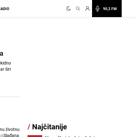
RADIO
90,2 FM
ja
ekidno
r širi
/
Najčitanije
nu životnu
 i Slađana