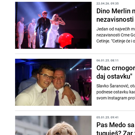
22.04.26. 09:35
Dino Merlin n
nezavisnosti
Jedan od najvećih mu
nezavisnosti Crne Go
Cetinje. "Cetinje će i 
06.01.25. 08:11
Otac crnogor
daj ostavku"
Slavko Šaranović, ot
podnese ostavku kao 
svom Instagram profil
05.01.25. 09:41
Pas Medo sa C
tuguješ? Zar 