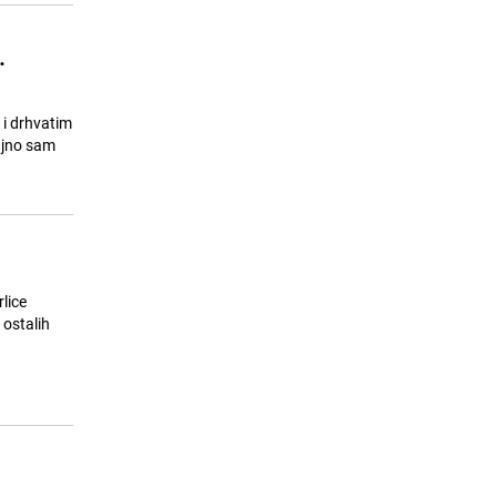
.
 i drhvatim
čajno sam
lice
 ostalih