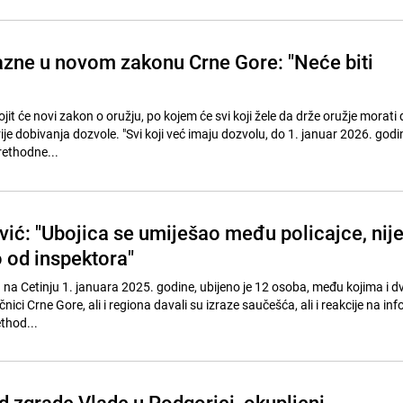
zne u novom zakonu Crne Gore: "Neće biti
it će novi zakon o oružju, po kojem će svi koji žele da drže oružje morati
ije dobivanja dozvole. "Svi koji već imaju dozvolu, do 1. januar 2026. god
rethodne...
vić: "Ubojica se umiješao među policajce, nij
o od inspektora"
a Cetinju 1. januara 2025. godine, ubijeno je 12 osoba, među kojima i dv
nici Crne Gore, ali i regiona davali su izraze saučešća, ali i reakcije na in
ethod...
d zgrade Vlade u Podgorici, okupljeni