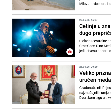
Milovanović morali su
22.05.26. 15:07
Cetinje u zna
dugo preprič
U okviru centralne dr
Crne Gore, Dino Merli
jedinstvenu pozornic
21.05.26. 20:20
Veliko prizna
uručen medal
Gradonačelnik Prijest
najznačajnijih umjet
Dvorskom trgu u okvi