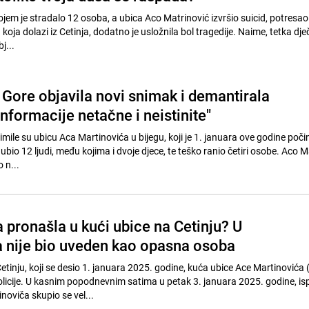
jem je stradalo 12 osoba, a ubica Aco Matrinović izvršio suicid, potresao je
a koja dolazi iz Cetinja, dodatno je usložnila bol tragedije. Naime, tetka dje
j...
 Gore objavila novi snimak i demantirala
nformacije netačne i neistinite"
ile su ubicu Aca Martinovića u bijegu, koji je 1. januara ove godine poč
 ubio 12 ljudi, među kojima i dvoje djece, te teško ranio četiri osobe. Aco M
o n...
ja pronašla u kući ubice na Cetinju? U
 nije bio uveden kao opasna osoba
inju, koji se desio 1. januara 2025. godine, kuća ubice Ace Martinovića (
icije. U kasnim popodnevnim satima u petak 3. januara 2025. godine, is
noviča skupio se vel...