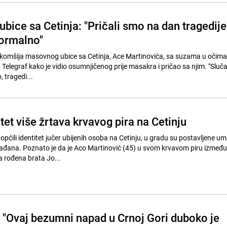
ubice sa Cetinja: "Pričali smo na dan tragedije
normalno"
 komšija masovnog ubice sa Cetinja, Ace Martinovića, sa suzama u očima
 Telegraf kako je vidio osumnjičenog prije masakra i pričao sa njim. "Slu
o, tragedi...
tet više žrtava krvavog pira na Cetinju
općili identitet jučer ubijenih osoba na Cetinju, u gradu su postavljene umr
rađana. Poznato je da je Aco Martinović (45) u svom krvavom piru između
a rođena brata Jo...
 "Ovaj bezumni napad u Crnoj Gori duboko je