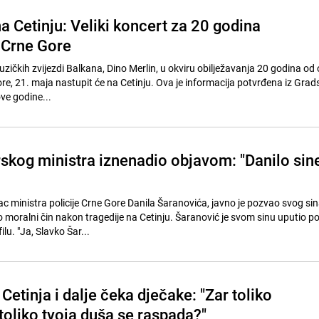
a Cetinju: Veliki koncert za 20 godina
 Crne Gore
zičkih zvijezdi Balkana, Dino Merlin, u okviru obilježavanja 20 godina od
re, 21. maja nastupit će na Cetinju. Ova je informacija potvrđena iz Gra
ove godine...
skog ministra iznenadio objavom: "Danilo sine
ac ministra policije Crne Gore Danila Šaranovića, javno je pozvao svog si
moralni čin nakon tragedije na Cetinju. Šaranović je svom sinu uputio p
u. "Ja, Slavko Šar...
etinja i dalje čeka dječake: "Zar toliko
toliko tvoja duša se raspada?"