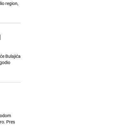
Vođa kavačkog klana Radoje Zvicer
lio region,
15
osuđen na 40 godina zatvora
24.07.26. 17:05
|
REGIJA
d
će Bulajića
ogodio
ovodom
ro. Pres