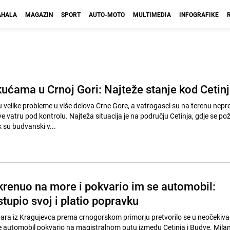
HALA
MAGAZIN
SPORT
AUTO-MOTO
MULTIMEDIA
INFOGRAFIKE
 kućama u Crnoj Gori: Najteže stanje kod Cetin
ju velike probleme u više delova Crne Gore, a vatrogasci su na terenu nepr
 vatru pod kontrolu. Najteža situacija je na području Cetinja, gdje se poža
 su budvanski v...
 krenuo na more i pokvario im se automobil:
tupio svoj i platio popravku
ara iz Kragujevca prema crnogorskom primorju pretvorilo se u neočekiva
e automobil pokvario na magistralnom putu između Cetinja i Budve. Milan