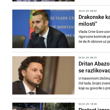
04.01.25. 08:52
Drakonske ka
milosti"
Vlada Crne Gore usvoj
rigorozne kontrole pr
će da ih obnove uz p
04.01.25. 08:10
Dritan Abazo
se razlikova
U masovnom zločinu n
Od tada, brojni zvanič
koje su govorile o pr
03.01.25. 18:35
Protest ispre