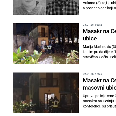
Vukana (8) koji je ubi
a posebno one koji su 
03.01.25. 08:12
Masakr na Cet
ubice
Marija Martinović (3
i da im preda dijete.
stravičan zločin. Polic
02.01.25. 17:26
Masakr na Cet
masovni ubic
Uprava policije crne
masakra na Cetinju u 
konferenciji su prisus