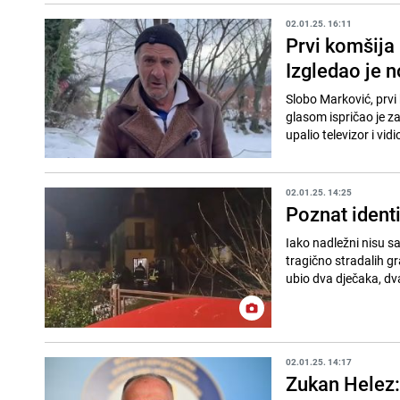
02.01.25. 16:11
Prvi komšija 
Izgledao je 
Slobo Marković, prvi
glasom ispričao je za
upalio televizor i vidi
02.01.25. 14:25
Poznat identi
Iako nadležni nisu sa
tragično stradalih g
ubio dva dječaka, dv
02.01.25. 14:17
Zukan Helez: