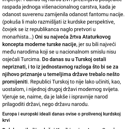
raspada jednoga višenacionalnog carstva, kada je
odanost suverenu zamijenila odanost fantomu nacije.
(pokuša li malo razmišljati iz kurdske perspektive,
čovjek se iz republikanca naglo pretvori u
monarhista…)
Oni su najveća žrtva Ataturkovog
koncepta moderne turske nacije
, jer su bili najveći
među narodima koji se u nacionalnom smislu nisu
osjećali Turcima.
Do danas su u Turskoj ostali
nepriznati, i to iz jednostavnog razloga što bi se za
njihovo priznanje u temeljima države trebalo nešto
promijeniti
. Republici Turskoj to nije lako učiniti, kao,
uostalom, i nijednoj drugoj državi modernog svijeta.
Vjeruje se, naime, da je lakše i ispravnije narod
prilagoditi državi, nego državu narodu.
Europa i europski ideali danas ovise o prolivenoj kurdskoj
krvi