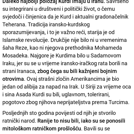
Daleko najbolji položaj Kurdi imaju u Iranu.
Savršeno
su integrirani u društveni i politički život, o čemu
svjedoči i činjenica da je Kurd i aktualni gradonačelnik
Teherana. Tradicija iransko-kurdskog
sporazumijevanja, i to je važno reći, starija je od
Islamske revolucije. Drukčije nije bilo ni u vremenima
šaha Reze, kao ni njegova prethodnika Mohameda
Mosadeka. Najgore je Kurdima bilo u Sadamovom
Iraku, jer su se u vrijeme iransko-iračkog rata borili na
strani Iranaca,
zbog čega su bili kažnjeni bojnim
otrovima
. Ovaj strašni zločin Amerikancima je bio
jedan od alibija za napad na Irak. U Siriji za vrijeme oca
i sina Asada Kurdi su bili, uglavnom, tolerirani,
pogotovo zbog njihova neprijateljstva prema Turcima.
Posljednjih sto godina povijesti od njih je stvorilo
ratnički narod.
Ranije to nisu bili, iako su se ponosili
mitološkom ratničkom prošlošću
. Bavili su se