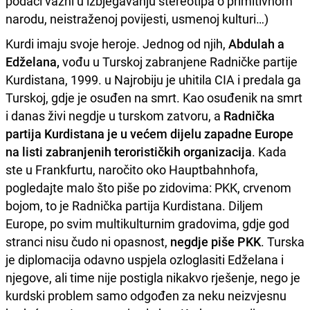
podaci važni u izbjegavanju stereotipa o primitivnom
narodu, neistraženoj povijesti, usmenoj kulturi…)
Kurdi imaju svoje heroje. Jednog od njih,
Abdulah a
Edželana,
vođu u Turskoj zabranjene Radničke partije
Kurdistana, 1999. u Najrobiju je uhitila CIA i predala ga
Turskoj, gdje je osuđen na smrt. Kao osuđenik na smrt
i danas živi negdje u turskom zatvoru, a
Radnička
partija Kurdistana je u većem dijelu zapadne Europe
na listi zabranjenih terorističkih organizacija
. Kada
ste u Frankfurtu, naročito oko Hauptbahnhofa,
pogledajte malo što piše po zidovima: PKK, crvenom
bojom, to je Radnička partija Kurdistana. Diljem
Europe, po svim multikulturnim gradovima, gdje god
stranci nisu čudo ni opasnost,
negdje piše PKK
. Turska
je diplomacija odavno uspjela ozloglasiti Edželana i
njegove, ali time nije postigla nikakvo rješenje, nego je
kurdski problem samo odgođen za neku neizvjesnu