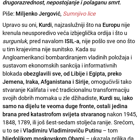
drugorazrednost, nepostojanje i polaganu smrt.
Piše:
Miljenko Jergović
,
Sumnjivo lice
Upravo su oni,
Kurdi
, najzaslužniji što na
Europu
nije
krenula neusporedivo veća izbjeglička ordija i što u
surgunluk
, pred navalom
ISIL-a
, nije pošlo sve ono što
u tim krajevima nije sunitsko. Kada su
Angloamerikanci bombardiranjem vladinih položaja i
sustavom ekonomskih sankcija i informativnih
blokada
obezglavili sve, od Libije i Egipta, preko
Jemena, Iraka, Afganistana i Sirije
, omogućivši tako
stvaranje Kalifata i već tradicionalnu transformaciju
svojih dobrih momaka u zle džihadiste,
Kurdi su, iako
samo na dijelu te veoma duge fronte, ostali jedina
brana pred katastrofom svijeta stvaranog
nakon 1945,
1848, 1789, ili još šest-sedam stoljeća ranije. Srećom,
u to se i
Vladimiru Vladimiroviču Putinu
– tom
bljedolikom moskovskom Obami
– ukazala prilika da