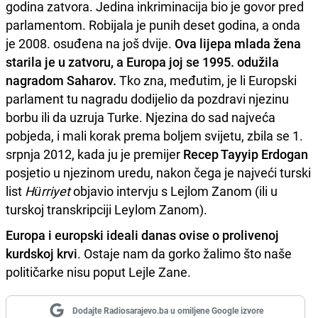
godina zatvora. Jedina inkriminacija bio je govor pred
parlamentom. Robijala je punih deset godina, a onda
je 2008. osuđena na još dvije.
Ova lijepa mlada žena
starila je u zatvoru, a Europa joj se 1995. odužila
nagradom Saharov.
Tko zna, međutim, je li Europski
parlament tu nagradu dodijelio da pozdravi njezinu
borbu ili da uzruja Turke. Njezina do sad najveća
pobjeda, i mali korak prema boljem svijetu, zbila se 1.
srpnja 2012, kada ju je premijer
Recep Tayyip Erdogan
posjetio u njezinom uredu, nakon čega je najveći turski
list
Hürriyet
objavio intervju s Lejlom Zanom (ili u
turskoj transkripciji Leylom Zanom).
Europa i europski ideali danas ovise o prolivenoj
kurdskoj krvi
. Ostaje nam da gorko žalimo što naše
političarke nisu poput Lejle Zane.
Dodajte Radiosarajevo.ba u omiljene Google izvore