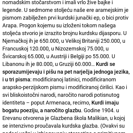
nomadskim stočarstvom i imali vrlo žive bajke i
legende. U sedmome stoljeću naše ere aramejskim je
pismom zabilježen prvi kurdski junački ep, o bici protiv
Arapa. Progon kojemu su izloženi tokom našega
stoljeća stvorio je izrazito brojnu kurdsku dijasporu. U
Njemačkoj ih je 650.000, u Velikoj Britaniji 250.000, u
Francuskoj 120.000, u Nizozemskoj 75.000, u
Švicarskoj 65.000, u Austriji i Belgiji po 55.000. U
Libanonu ih je 80.000, u Gruziji 60.000…
Kurdi se
sporazumijevaju i pišu na pet narječja jednoga jezika,
i u tri pisma
: modificiranoj latinici, modificiranom
arapsko-perzijskom pismu i modificiranoj ćirilici. Kao i
svi bliskoistočni narodi, naročito narodi potisnutog
identiteta – poput Armenaca, recimo,
Kurdi imaju
bogatu poeziju, a naročito glazbu
. Godine 1904. u
Erevanu otvorena je Glazbena škola Malikian, u kojoj
se intenzivno proučavala kurdska glazba. (Ovakvi su