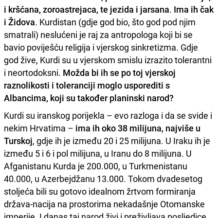
i kršćana, zoroastrejaca, te jezida i jarsana
.
Ima ih čak
i Židova
. Kurdistan (gdje god bio, što god pod njim
smatrali) neslućeni je raj za antropologa koji bi se
bavio poviješću religija i vjerskog sinkretizma. Gdje
god žive, Kurdi su u vjerskom smislu izrazito tolerantni
i neortodoksni.
Možda bi ih se po toj vjerskoj
raznolikosti i toleranciji moglo usporediti s
Albancima, koji su također planinski narod?
Kurdi su iranskog porijekla – evo razloga i da se svide i
nekim Hrvatima –
ima ih oko 38 milijuna, najviše u
Turskoj
, gdje ih je između 20 i 25 milijuna. U Iraku ih je
između 5 i 6 i pol milijuna, u Iranu do 8 milijuna. U
Afganistanu Kurda je 200.000, u Turkmenistanu
40.000, u Azerbejdžanu 13.000. Tokom dvadesetog
stoljeća bili su gotovo idealnom žrtvom formiranja
država-nacija na prostorima nekadašnje Otomanske
imperije. I danas taj narod živi i preživljava posljedice