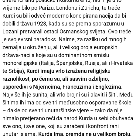
vrijeme bilo po Parizu, Londonu i Zürichu, te treće
Kurdi su bili odveć moderno koncipirana nacija da bi
dobili državu 1923, kada su se prema sporazumu u
Lozani pretvarali ostaci Osmanskog svijeta. Ovo treće
je svojevrsni paradoks. Naime, za razliku od mnogih
zemalja u okruženju, ali i velikog broja europskih
država-nacija koje su u dominantnom smislu
monoreligijske (Italija, Španjolska, Rusija, ali i Hrvatska
te Srbija),
Kurdi imaju vrlo izraženu religijsku
raznolikost, po čemu su, ali sasvim ozbiljno,
usporedivi s Nijemcima, Francuzima i Englezima
.
Najviše ih je sunita, ali vrlo brojni su i alaviti i šiiti. Među
šiitima ih ima od sve tri međusobno osporavane škole
– dakle od sve tri unutaršiitske vjere – tako da nije
nimalo pretjerano reći da narod Kurda u sebi obuhvaća
sve ono, i sve one, koji su zaraćeni i konfrontirani
unutar islama.
Kurda ima, premda ne u velikom broju,