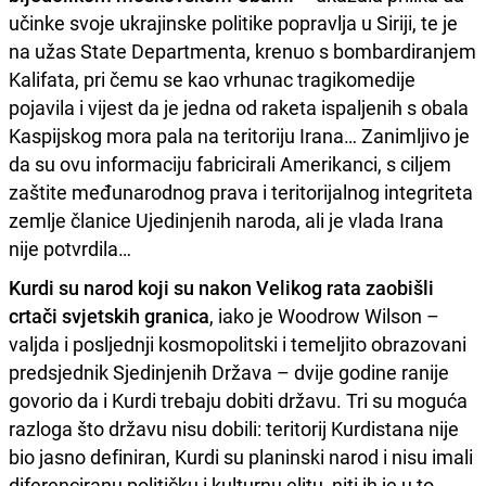
učinke svoje ukrajinske politike popravlja u Siriji, te je
na užas State Departmenta, krenuo s bombardiranjem
Kalifata, pri čemu se kao vrhunac tragikomedije
pojavila i vijest da je jedna od raketa ispaljenih s obala
Kaspijskog mora pala na teritoriju Irana… Zanimljivo je
da su ovu informaciju fabricirali Amerikanci, s ciljem
zaštite međunarodnog prava i teritorijalnog integriteta
zemlje članice Ujedinjenih naroda, ali je vlada Irana
nije potvrdila…
Kurdi su narod koji su nakon Velikog rata zaobišli
crtači svjetskih granica
, iako je Woodrow Wilson –
valjda i posljednji kosmopolitski i temeljito obrazovani
predsjednik Sjedinjenih Država – dvije godine ranije
govorio da i Kurdi trebaju dobiti državu. Tri su moguća
razloga što državu nisu dobili: teritorij Kurdistana nije
bio jasno definiran, Kurdi su planinski narod i nisu imali
diferenciranu političku i kulturnu elitu, niti ih je u to