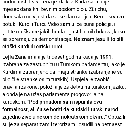
budućnost. I stvorena je zla krv. Kada sam prije
mjesec dana književnim poslom bio u Zürichu,
dočekala me vijest da su se dan ranije u Bernu krvavo
potukli Kurdi i Turci. Vidio sam ulice pune policije, i
ljutite muškarce jakih brada i gustih crnih brkova, kako
se spremaju za demonstracije.
Ne znam jesu li to bili
ciriški Kurdi ili ciriški Turci…
Lejla Zana
imala je trideset godina kada je 1991.
izabrana za zastupnicu u Turskom parlamentu, iako je
Kurdima zabranjeno da imaju stranke (zabranjene su
bilo čije stranke osim turskih). Uspjela je zaobići
pravila i zakone, položila je zakletvu na turskom jeziku,
a onda je na užas parlamenta progovorila na
kurdskom: “
Pod prinudom sam ispunila ovu
formalnost, ali ću se boriti da kurdski i turski narod
zajedno žive u nekom demokratskom okviru.
” Optužili
su je za separatizam i terorizam i osudili na petnaest