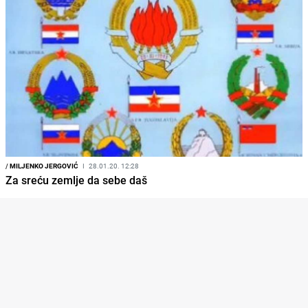
/
MILJENKO JERGOVIĆ
I
28.01.20. 12:28
Za sreću zemlje da sebe daš