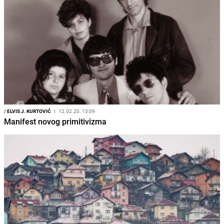
/
ELVIS J. KURTOVIĆ
I
12.02.20. 13:09
Manifest novog primitivizma