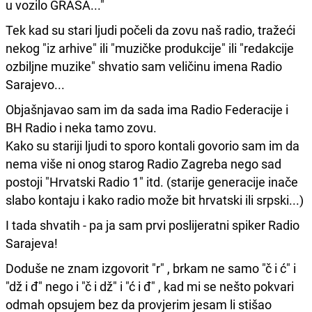
u vozilo GRASA..."
Tek kad su stari ljudi počeli da zovu naš radio, tražeći
nekog "iz arhive" ili "muzičke produkcije" ili "redakcije
ozbiljne muzike" shvatio sam veličinu imena Radio
Sarajevo...
Objašnjavao sam im da sada ima Radio Federacije i
BH Radio i neka tamo zovu.
Kako su stariji ljudi to sporo kontali govorio sam im da
nema više ni onog starog Radio Zagreba nego sad
postoji "Hrvatski Radio 1" itd. (starije generacije inače
slabo kontaju i kako radio može bit hrvatski ili srpski...)
I tada shvatih - pa ja sam prvi poslijeratni spiker Radio
Sarajeva!
Doduše ne znam izgovorit "r" , brkam ne samo "č i ć" i
"dž i đ" nego i "č i dž" i "ć i đ" , kad mi se nešto pokvari
odmah opsujem bez da provjerim jesam li stišao