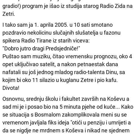
gradio!) program je išao iz studija starog Radio Zida na
Zetri.
I tako sam ja 1. aprila 2005. u 10 sati smotano
pozdravio nekolicinu slučajnih slušatelja u fazonu
spikera Radio Tirane iz starih viceva:
"Dobro jutro dragi Predsjedniče!"
Puštao sam muziku, čitao vremensku prognozu, oko 4
opet uključivao satelit, a nakon petnaestak dana
nafatali su još jednog mladog radio-talenta Dinu, sa
kojim bi oko 11 silazio u kuglanu Zetre i pio kafu.
Divota!
Osnovnu, srednju školu i fakultet završih na Koševu a
sad mi je i posao bio na 5 minuta pjehe od kuće... Kako
se situacija s Bosmalom zakomplikovala meni su se
vremenom javljala fiks ideja "otići u penziju i umrijeti a
da se nigdje ne mrdnem s Koševa i nikad ne sjednem