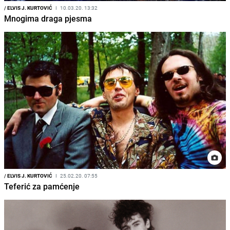
/
ELVIS J. KURTOVIĆ
I
10.03.20. 13:32
Mnogima draga pjesma
/
ELVIS J. KURTOVIĆ
I
25.02.20. 07:55
Teferić za pamćenje