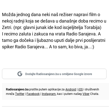
Možda jednog dana neki naš režiser napravi film o
nekoj radnji koja se dešava u današnje doba recimo u
Zetri. (npr. glavni junak ide kod iscjeljitelja Torabija)
I recimo zaluta i zakuca na vrata Radio Sarajeva. A
tamo ga dočeka i ljubazno uputi dalje prvi poslijeratni
spiker Radio Sarajeva... A to sam, ko biva, ja...:)
Dodajte Radiosarajevo.ba u omiljene Google izvore
Radiosarajevo.ba
pratite putem aplikacije za
Android
|
iOS
i društvenih
mreža
Twitter
|
Facebook
|
Instagram
, kao i putem našeg
Viber
Chata.