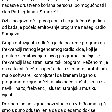
nadasve društveno korisna persona, po mogućnosti i
član Partije(danas: Stranke)!
Ozbiljno govoreći - prvog aprila bilo je tačno 6 godina
od kada je počelo emitovanje programa našeg Radio
Sarajeva.
Grupa entuzijasta odlučila je da pokrene program na
frekvenciji ratnog legendarnog Radio Zida, koji je
prestao s emitovanjem svog programa i na čijoj je
frekvenciji išao strani satelitski program. Rečeno mi je
da će to biti "nešto super" a da ja sjednem, protabirim
malo software i kompjuter i da krenem lagano s
programom koji ispočetka niko neće slušati, jer su svi
navikli na toj frekvenciji slušati stranjsku muziku i
vijesti.
Dok nam se ne izgradi novi studio na vrh Bosmala (išli
smo s puno oduševljenja da ga gledamo dok se