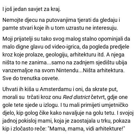
I još jedan savjet za kraj.
Nemojte djecu na putovanjima tjerati da gledaju i
pamte stvari koje ih u tom uzrastu ne interesuju.
Moji prijatelji su tako svog malog stalno opominjali da
malo digne glavu od video-igrica, da pogleda predjele
kroz koje prolaze, geologiju, arhitekturu itd. A njega
ništa to ne zanima...samo na zadnjem sjedištu ubija
vanzemaljce na svom Nintendu...Ništa arhitektura.
Sve do trenutka osvete.
Uhvati ih kiša u Amsterdamu i oni, da skrate put,
morali su trčati kroz onu
Red district
četvrt, gdje one
gole tete sjede u izlogu. I tu mali primijeti umjetničko
djelo, kip golog čike kako navaljuje na golu tetu. I svojoj
jadnoj pokisloj mami, koja je zaostajala u trku, pokaza
kip i zločasto reče: "Mama, mama, vidi arhitekture!"