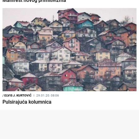
Manifest novog primitivizma
/
ELVIS J. KURTOVIĆ
I
29.01.20. 08:06
Pulsirajuća kolumnica