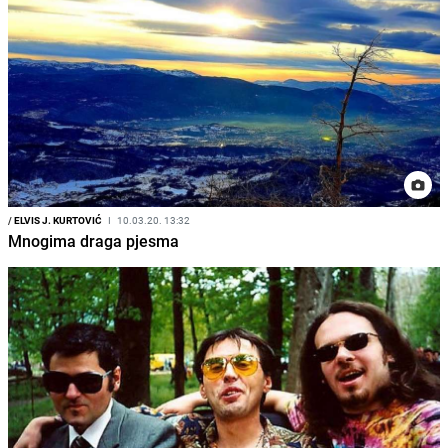
/
ELVIS J. KURTOVIĆ
I
10.03.20. 13:32
Mnogima draga pjesma