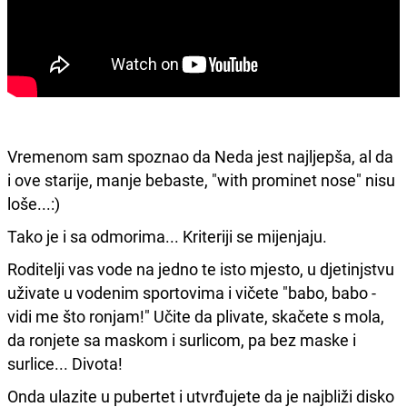
Vremenom sam spoznao da Neda jest najljepša, al da
i ove starije, manje bebaste, "with prominet nose" nisu
loše...:)
Tako je i sa odmorima... Kriteriji se mijenjaju.
Roditelji vas vode na jedno te isto mjesto, u djetinjstvu
uživate u vodenim sportovima i vičete "babo, babo -
vidi me što ronjam!" Učite da plivate, skačete s mola,
da ronjete sa maskom i surlicom, pa bez maske i
surlice... Divota!
Onda ulazite u pubertet i utvrđujete da je najbliži disko