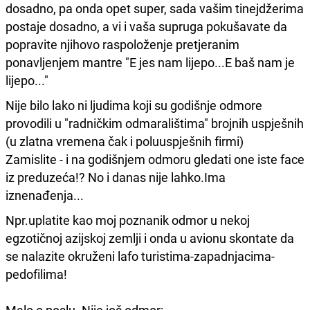
dosadno, pa onda opet super, sada vašim tinejdžerima
postaje dosadno, a vi i vaša supruga pokušavate da
popravite njihovo raspoloženje pretjeranim
ponavljenjem mantre "E jes nam lijepo...E baš nam je
lijepo..."
Nije bilo lako ni ljudima koji su godišnje odmore
provodili u "radničkim odmaralištima" brojnih uspješnih
(u zlatna vremena čak i poluuspješnih firmi)
Zamislite - i na godišnjem odmoru gledati one iste face
iz preduzeća!? No i danas nije lahko.Ima
iznenađenja...
Npr.uplatite kao moj poznanik odmor u nekoj
egzotičnoj azijskoj zemlji i onda u avionu skontate da
se nalazite okruženi lafo turistima-zapadnjacima-
pedofilima!
Malo o poslu. Nije još odmor: