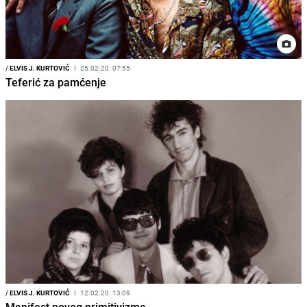
/
ELVIS J. KURTOVIĆ
I
25.02.20. 07:55
Teferić za pamćenje
/
ELVIS J. KURTOVIĆ
I
12.02.20. 13:09