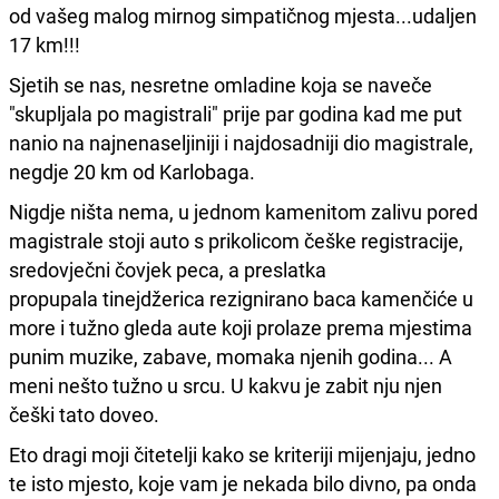
od vašeg malog mirnog simpatičnog mjesta...udaljen
17 km!!!
Sjetih se nas, nesretne omladine koja se naveče
"skupljala po magistrali" prije par godina kad me put
nanio na najnenaseljiniji i najdosadniji dio magistrale,
negdje 20 km od Karlobaga.
Nigdje ništa nema, u jednom kamenitom zalivu pored
magistrale stoji auto s prikolicom češke registracije,
sredovječni čovjek peca, a preslatka
propupala tinejdžerica rezignirano baca kamenčiće u
more i tužno gleda aute koji prolaze prema mjestima
punim muzike, zabave, momaka njenih godina... A
meni nešto tužno u srcu. U kakvu je zabit nju njen
češki tato doveo.
Eto dragi moji čitetelji kako se kriteriji mijenjaju, jedno
te isto mjesto, koje vam je nekada bilo divno, pa onda