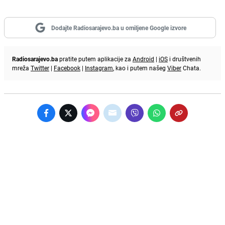
Dodajte Radiosarajevo.ba u omiljene Google izvore
Radiosarajevo.ba
pratite putem aplikacije za
Android
|
iOS
i društvenih
mreža
Twitter
|
Facebook
|
Instagram
, kao i putem našeg
Viber
Chata.