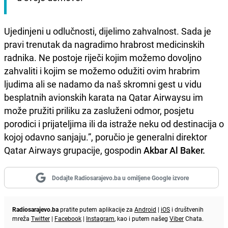
Ujedinjeni u odlučnosti, dijelimo zahvalnost. Sada je
pravi trenutak da nagradimo hrabrost medicinskih
radnika. Ne postoje riječi kojim možemo dovoljno
zahvaliti i kojim se možemo odužiti ovim hrabrim
ljudima ali se nadamo da naš skromni gest u vidu
besplatnih avionskih karata na Qatar Airwaysu im
može pružiti priliku za zasluženi odmor, posjetu
porodici i prijateljima ili da istraže neku od destinacija o
kojoj odavno sanjaju.”, poručio je generalni direktor
Qatar Airways grupacije, gospodin
Akbar Al Baker.
Dodajte Radiosarajevo.ba u omiljene Google izvore
Radiosarajevo.ba
pratite putem aplikacije za
Android
|
iOS
i društvenih
mreža
Twitter
|
Facebook
|
Instagram
, kao i putem našeg
Viber
Chata.