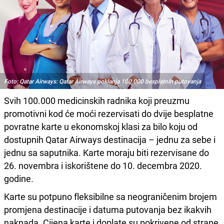
Foto: Qatar Airways: Qatar Airways poklanja 100.000 besplatnih putovanja
Svih 100.000 medicinskih radnika koji preuzmu
promotivni kod će moći rezervisati do dvije besplatne
povratne karte u ekonomskoj klasi za bilo koju od
dostupnih Qatar Airways destinacija – jednu za sebe i
jednu sa saputnika. Karte moraju biti rezervisane do
26. novembra i iskorištene do 10. decembra 2020.
godine.
Karte su potpuno fleksibilne sa neograničenim brojem
promjena destinacije i datuma putovanja bez ikakvih
naknada. Cijena karte i doplate su pokrivene od strane