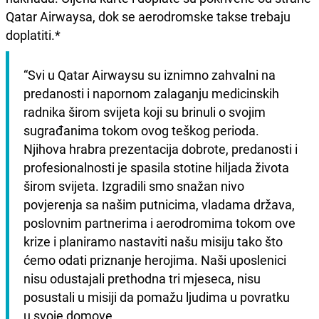
Qatar Airwaysa, dok se aerodromske takse trebaju
doplatiti.*
“Svi u Qatar Airwaysu su iznimno zahvalni na 
predanosti i napornom zalaganju medicinskih 
radnika širom svijeta koji su brinuli o svojim 
sugrađanima tokom ovog teškog perioda. 
Njihova hrabra prezentacija dobrote, predanosti i 
profesionalnosti je spasila stotine hiljada života 
širom svijeta. Izgradili smo snažan nivo 
povjerenja sa našim putnicima, vladama država, 
poslovnim partnerima i aerodromima tokom ove 
krize i planiramo nastaviti našu misiju tako što 
ćemo odati priznanje herojima. Naši uposlenici 
nisu odustajali prethodna tri mjeseca, nisu 
posustali u misiji da pomažu ljudima u povratku 
u svoje domove.