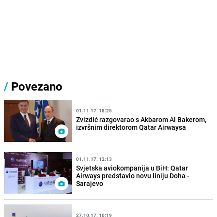
/
Povezano
01.11.17. 18:25
Zvizdić razgovarao s Akbarom Аl Bakerom,
izvršnim direktorom Qatar Airwaysa
01.11.17. 12:13
Svjetska aviokompanija u BiH: Qatar
Airways predstavio novu liniju Doha -
Sarajevo
27.10.17. 10:19