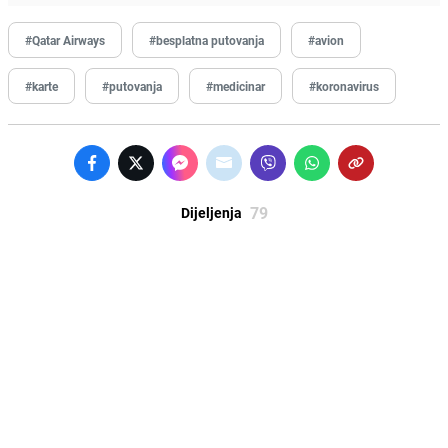
#Qatar Airways
#besplatna putovanja
#avion
#karte
#putovanja
#medicinar
#koronavirus
79
Dijeljenja