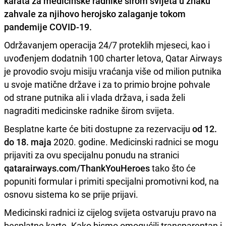
karata
za medicinske radnike širom svijeta u znaku
zahvale za njihovo herojsko zalaganje tokom
pandemije COVID-19.
Održavanjem operacija 24/7 proteklih mjeseci, kao i
uvođenjem dodatnih 100 charter letova, Qatar Airways
je provodio svoju misiju vraćanja više od milion putnika
u svoje matične države i za to primio brojne pohvale
od strane putnika ali i vlada država, i sada želi
nagraditi medicinske radnike širom svijeta.
Besplatne karte će biti dostupne za rezervaciju
od 12.
do 18. maja
2020. godine. Medicinski radnici se mogu
prijaviti za ovu specijalnu ponudu na stranici
qatarairways.com/ThankYouHeroes
tako što će
popuniti formular i primiti specijalni promotivni kod, na
osnovu sistema ko se prije prijavi.
Medicinski radnici iz cijelog svijeta ostvaruju pravo na
besplatne karte. Kako bismo omogućili transparentan i