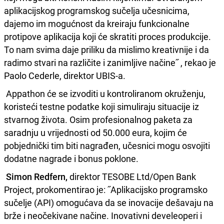
aplikacijskog programskog sučelja učesnicima,
dajemo im mogućnost da kreiraju funkcionalne
protipove aplikacija koji će skratiti proces produkcije.
To nam svima daje priliku da mislimo kreativnije i da
radimo stvari na različite i zanimljive načine˝ , rekao je
Paolo Cederle, direktor UBIS-a.
Appathon će se izvoditi u kontroliranom okruženju,
koristeći testne podatke koji simuliraju situacije iz
stvarnog života. Osim profesionalnog paketa za
saradnju u vrijednosti od 50.000 eura, kojim će
pobjednički tim biti nagrađen, učesnici mogu osvojiti
dodatne nagrade i bonus poklone.
Simon Redfern,
direktor TESOBE Ltd/Open Bank
Project, prokomentirao je: ˝Aplikacijsko programsko
sučelje (API) omogućava da se inovacije dešavaju na
brže i neočekivane načine. Inovativni develeoperi i