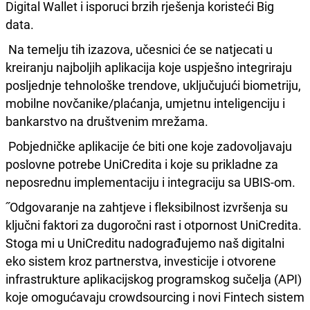
Digital Wallet i isporuci brzih rješenja koristeći Big
data.
Na temelju tih izazova, učesnici će se natjecati u
kreiranju najboljih aplikacija koje uspješno integriraju
posljednje tehnološke trendove, uključujući biometriju,
mobilne novčanike/plaćanja, umjetnu inteligenciju i
bankarstvo na društvenim mrežama.
Pobjedničke aplikacije će biti one koje zadovoljavaju
poslovne potrebe UniCredita i koje su prikladne za
neposrednu implementaciju i integraciju sa UBIS-om.
˝Odgovaranje na zahtjeve i fleksibilnost izvršenja su
ključni faktori za dugoročni rast i otpornost UniCredita.
Stoga mi u UniCreditu nadograđujemo naš digitalni
eko sistem kroz partnerstva, investicije i otvorene
infrastrukture aplikacijskog programskog sučelja (API)
koje omogućavaju crowdsourcing i novi Fintech sistem