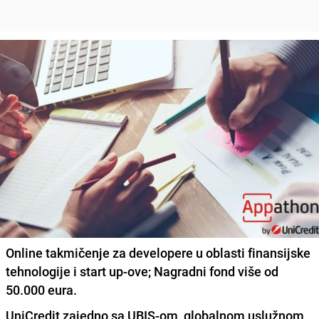
Online takmičenje za developere u oblasti finansijske
tehnologije i start up-ove; Nagradni fond više od
50.000 eura.
UniCredit
zajedno sa
UBIS
-om, globalnom uslužnom