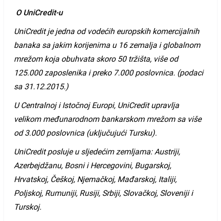
O UniCredit-u
UniCredit
je
jedna
od
vode
ć
ih
europskih
komercijalnih
banaka
sa
jakim
korijenima
u
16
zemalja
i
globalnom
mre
ž
om
koja
obuhvata
skoro
50
tr
ž
i
š
ta
,
vi
š
e
od
125.000
zaposlenika
i
preko 7.000
poslovnica
. (
podaci
sa
31.12.2015.)
U
Centralnoj
i
Isto
č
noj
Europi
,
UniCredit
upravlja
velikom
me
đ
unarodnom
bankarskom
mre
ž
om
sa
vi
š
e
od
3.000
poslovnica
(
uklju
č
uju
ć
i
Tursku
).
UniCredit
posluje
u
sljedećim zemljama:
Austriji
,
Azerbejd
ž
anu
,
Bosni
i
Hercegovini
,
Bugarskoj
,
Hrvatskoj
, Č
e
š
koj
,
Njema
č
koj
,
Ma
đ
arskoj
,
Italiji
,
Poljskoj
,
Rumuniji
,
Rusiji
,
Srbiji
,
Slova
č
koj
,
Sloveniji
i
Turskoj
.