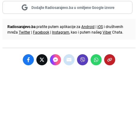
Dodajte Radiosarajevo.ba u omiljene Google izvore
Radiosarajevo.ba
pratite putem aplikacije za
Android
|
iOS
i društvenih
mreža
Twitter
|
Facebook
|
Instagram
, kao i putem našeg
Viber
Chata.