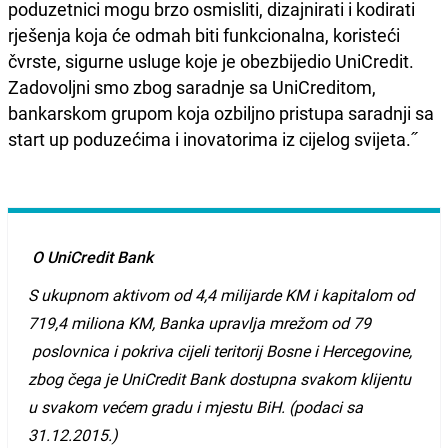
poduzetnici mogu brzo osmisliti, dizajnirati i kodirati
rješenja koja će odmah biti funkcionalna, koristeći
čvrste, sigurne usluge koje je obezbijedio UniCredit.
Zadovoljni smo zbog saradnje sa UniCreditom,
bankarskom grupom koja ozbiljno pristupa saradnji sa
start up poduzećima i inovatorima iz cijelog svijeta.˝
O UniCredit Bank
S
ukupnom
aktivom
od
4,4
milijarde
KM
i
kapitalom
od
719,4
miliona
KM
,
Banka
upravlja
mre
ž
om
od
79
poslovnica
i
pokriva
cijeli
teritorij
Bosne
i
Hercegovine
,
zbog
č
ega
je
UniCredit
Bank
dostupna
svakom
klijentu
u
svakom
ve
ć
em
gradu
i
mjestu
BiH
. (
podaci
sa
31.12.2015.)