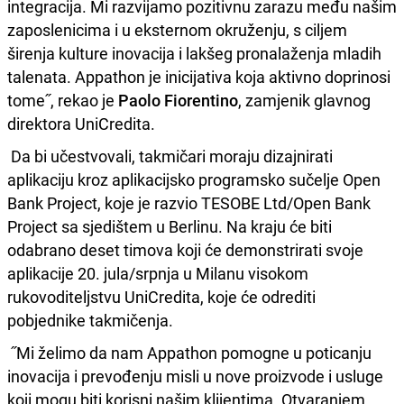
integracija. Mi razvijamo pozitivnu zarazu među našim
zaposlenicima i u eksternom okruženju, s ciljem
širenja kulture inovacija i lakšeg pronalaženja mladih
talenata. Appathon je inicijativa koja aktivno doprinosi
tome˝, rekao je
Paolo Fiorentino
, zamjenik glavnog
direktora UniCredita.
Da bi učestvovali, takmičari moraju dizajnirati
aplikaciju kroz aplikacijsko programsko sučelje Open
Bank Project, koje je razvio TESOBE Ltd/Open Bank
Project sa sjedištem u Berlinu. Na kraju će biti
odabrano deset timova koji će demonstrirati svoje
aplikacije 20. jula/srpnja u Milanu visokom
rukovoditeljstvu UniCredita, koje će odrediti
pobjednike takmičenja.
˝Mi želimo da nam Appathon pomogne u poticanju
inovacija i prevođenju misli u nove proizvode i usluge
koji mogu biti korisni našim klijentima. Otvaranjem