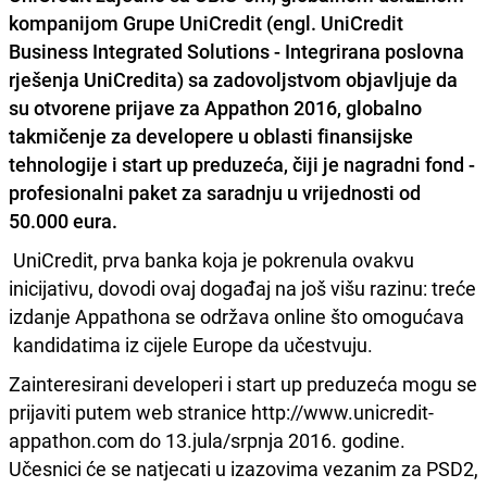
kompanijom Grupe UniCredit (engl. UniCredit
Business Integrated Solutions - Integrirana poslovna
rješenja UniCredita) sa zadovoljstvom objavljuje da
su otvorene prijave za Appathon 2016, globalno
takmičenje za developere u oblasti finansijske
tehnologije i start up preduzeća, čiji je nagradni fond -
profesionalni paket za saradnju u vrijednosti od
50.000 eura.
UniCredit, prva banka koja je pokrenula ovakvu
inicijativu, dovodi ovaj događaj na još višu razinu: treće
izdanje Appathona se održava online što omogućava
kandidatima iz cijele Europe da učestvuju.
Zainteresirani developeri i start up preduzeća mogu se
prijaviti putem web stranice http://www.unicredit-
appathon.com do 13.jula/srpnja 2016. godine.
Učesnici će se natjecati u izazovima vezanim za PSD2,