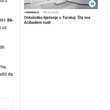
ika u
/
KOMPANIJE
I
PRIJE 6 DANA
Onkološko liječenje u Turskoj: Šta sve
BiH:
86-
Acibadem nudi
a uz
tih
ima,
diti da