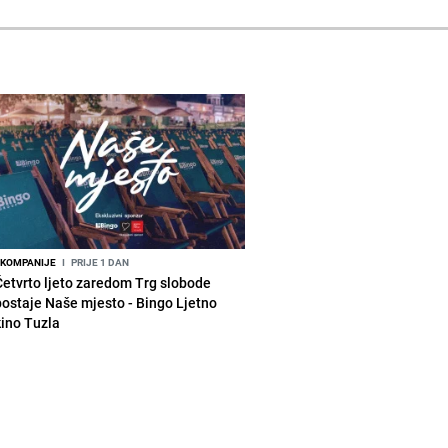
KOMPANIJE
I
PRIJE 1 DAN
Četvrto ljeto zaredom Trg slobode
postaje Naše mjesto - Bingo Ljetno
kino Tuzla