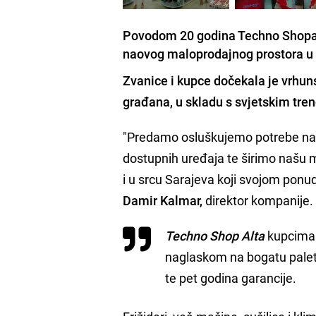
Povodom 20 godina Techno Shopa, p
naovog maloprodajnog prostora u 
Zvanice i kupce dočekala je vrhu
građana, u skladu s svjetskim tre
"Predamo osluškujemo potrebe na
dostupnih uređaja te širimo našu 
i u srcu Sarajeva koji svojom pon
Damir Kalmar,
direktor kompanije.
Techno Shop Alta
kupcima
naglaskom na bogatu paletu
te pet godina garancije.