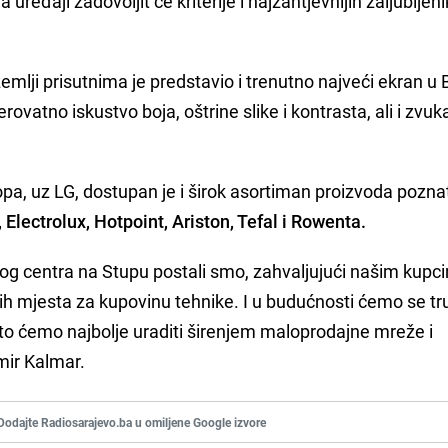
a uređaji zadovoljit će kriterije i najzahtjevnijih zaljubljen
emlji prisutnima je predstavio i trenutno najveći ekran u 
rovatno iskustvo boja, oštrine slike i kontrasta, ali i zvuk
a, uz LG, dostupan je i širok asortiman proizvoda pozna
, Electrolux, Hotpoint, Ariston, Tefal i Rowenta.
og centra na Stupu postali smo, zahvaljujući našim kupc
ih mjesta za kupovinu tehnike. I u budućnosti ćemo se tru
o ćemo najbolje uraditi širenjem maloprodajne mreže i
amir Kalmar.
Dodajte Radiosarajevo.ba u omiljene Google izvore