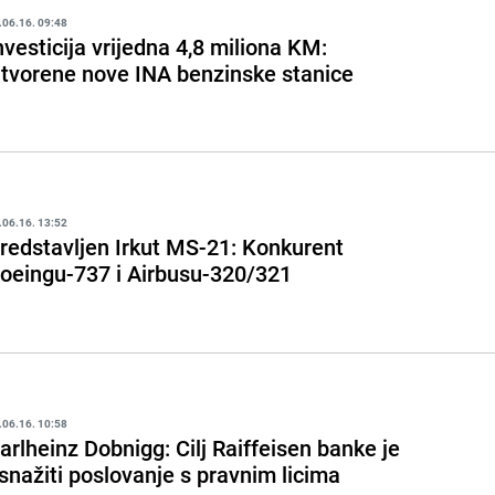
.06.16. 09:48
nvesticija vrijedna 4,8 miliona KM:
tvorene nove INA benzinske stanice
.06.16. 13:52
redstavljen Irkut MS-21: Konkurent
oeingu-737 i Airbusu-320/321
.06.16. 10:58
arlheinz Dobnigg: Cilj Raiffeisen banke je
snažiti poslovanje s pravnim licima