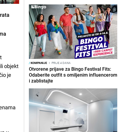
rata
ama
t
/
KOMPANIJE
I
PRIJE 4 DANA
i objekt
Otvorene prijave za Bingo Festival Fits:
io je
Odaberite outfit s omiljenim influencerom
i zablistajte
ijenama