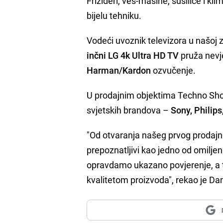
Frižideri, veš-mašine, sušilice i klim
bijelu tehniku.
Vodeći uvoznik televizora u našoj z
inčni LG 4k Ultra HD TV
pruža nevje
Harman/Kardon
ozvučenje.
U prodajnim objektima Techno Shop
svjetskih brandova –
Sony, Philips
"Od otvaranja našeg prvog prodajn
prepoznatljivi kao jedno od omiljen
opravdamo ukazano povjerenje, a t
kvalitetom proizvoda", rekao je D