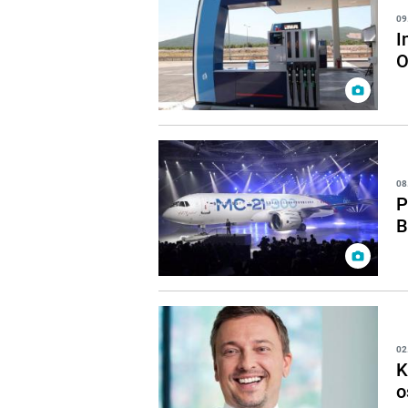
09
I
O
08
P
B
02
K
o