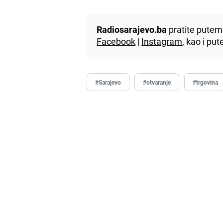
Radiosarajevo.ba
pratite putem 
Facebook
|
Instagram
, kao i p
#Sarajevo
#otvaranje
#trgovina