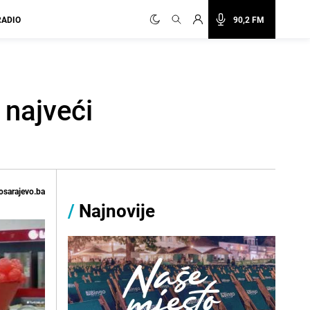
RADIO
90,2 FM
 najveći
osarajevo.ba
/
Najnovije