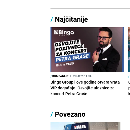
/
Najčitanije
/
KOMPANIJE
I
PRIJE 2 DANA
/
Bingo Group i ove godine otvara vrata
VIP događaja: Osvojite ulaznice za
koncert Petra Graše
/
Povezano