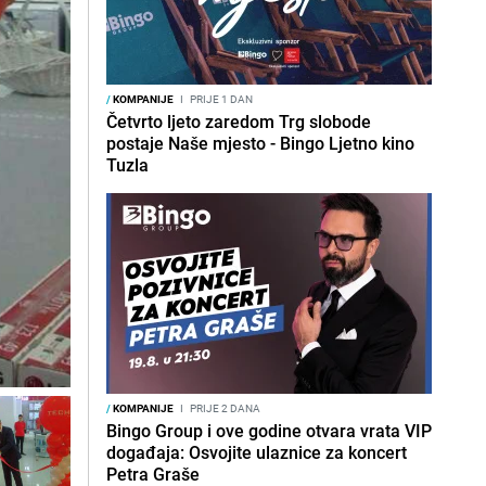
/
KOMPANIJE
I
PRIJE 1 DAN
Četvrto ljeto zaredom Trg slobode
postaje Naše mjesto - Bingo Ljetno kino
Tuzla
/
KOMPANIJE
I
PRIJE 2 DANA
Bingo Group i ove godine otvara vrata VIP
događaja: Osvojite ulaznice za koncert
Petra Graše