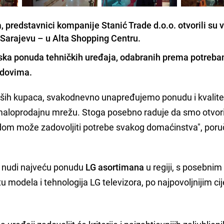
redstavnici kompanije Stanić Trade d.o.o. otvorili su v
Sarajevu – u Alta Shopping Centru.
nska ponuda tehničkih uređaja, odabranih prema potreb
ndovima.
ših kupaca, svakodnevno unapređujemo ponudu i kvalite
maloprodajnu mrežu. Stoga posebno raduje da smo otvoril
udom može zadovoljiti potrebe svakog domaćinstva", poruč
 nudi najveću ponudu
LG asortimana
u regiji, s posebnim
 modela i tehnologija LG televizora, po najpovoljnijim c