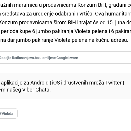
vlažnih maramica u prodavnicama Konzum BiH, građani ć
ih sredstava za uređenje odabranih vrtića. Ova humanitar
Konzum prodavnicama širom BiH i trajat će od 15. juna d
 perioda kupe 6 jumbo pakiranja Violeta pelena i 6 pakira
e na dar jumbo pakiranje Violeta pelena na kućnu adresu.
Dodajte Radiosarajevo.ba u omiljene Google izvore
aplikacije za
Android
|
iOS
i društvenih mreža
Twitter
|
utem našeg
Viber
Chata.
#Violeta