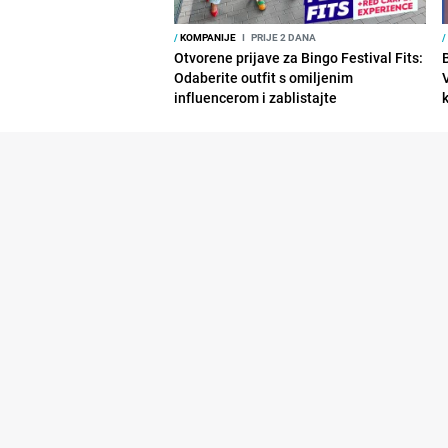
/
KOMPANIJE
I
PRIJE 2 DANA
/
Otvorene prijave za Bingo Festival Fits:
Odaberite outfit s omiljenim
influencerom i zablistajte