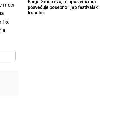
Bingo Group svojim uposlenicima
e moći
posvećuje posebno lijep festivalski
na
trenutak
o 15.
nja