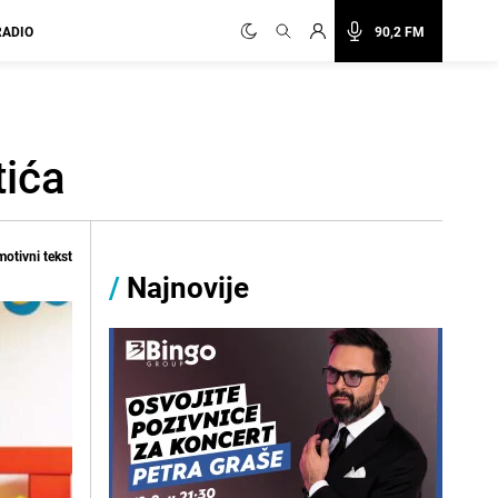
RADIO
90,2 FM
tića
otivni tekst
/
Najnovije