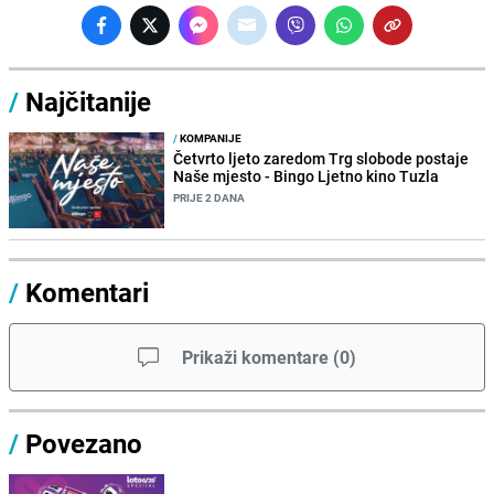
/
Najčitanije
/
KOMPANIJE
Četvrto ljeto zaredom Trg slobode postaje
Naše mjesto - Bingo Ljetno kino Tuzla
PRIJE 2 DANA
/
Komentari
Prikaži komentare
(
0
)
/
Povezano