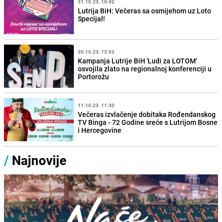
31.10.23. 10:42
Lutrija BiH: Večeras sa osmijehom uz Loto
Specijal!
20.10.23. 12:03
Kampanja Lutrije BiH 'Ludi za LOTOM'
osvojila zlato na regionalnoj konferenciji u
Portorožu
11.10.23. 11:30
Večeras izvlačenje dobitaka Rođendanskog
TV Binga - 72 Godine sreće s Lutrijom Bosne
i Hercegovine
/
Najnovije