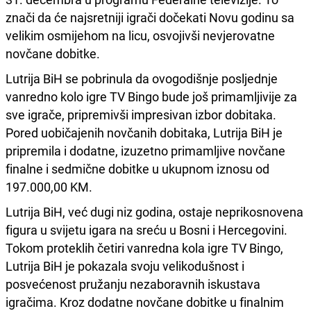
znači da će najsretniji igrači dočekati Novu godinu sa
velikim osmijehom na licu, osvojivši nevjerovatne
novčane dobitke.
Lutrija BiH se pobrinula da ovogodišnje posljednje
vanredno kolo igre TV Bingo bude još primamljivije za
sve igrače, pripremivši impresivan izbor dobitaka.
Pored uobičajenih novčanih dobitaka, Lutrija BiH je
pripremila i dodatne, izuzetno primamljive novčane
finalne i sedmične dobitke u ukupnom iznosu od
197.000,00 KM.
Lutrija BiH, već dugi niz godina, ostaje neprikosnovena
figura u svijetu igara na sreću u Bosni i Hercegovini.
Tokom proteklih četiri vanredna kola igre TV Bingo,
Lutrija BiH je pokazala svoju velikodušnost i
posvećenost pružanju nezaboravnih iskustava
igračima. Kroz dodatne novčane dobitke u finalnim