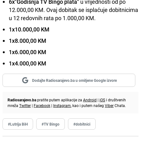
6x"Godišnja TV Bingo plata"
u vrijednosti od po
12.000,00 KM. Ovaj dobitak se isplaćuje dobitnicima
u 12 redovnih rata po 1.000,00 KM.
1x10.000,00 KM
1x8.000,00 KM
1x6.000,00 KM
1x4.000,00 KM
Dodajte Radiosarajevo.ba u omiljene Google izvore
Radiosarajevo.ba
pratite putem aplikacije za
Android
|
iOS
i društvenih
mreža
Twitter
|
Facebook
|
Instagram
, kao i putem našeg
Viber
Chata.
#Lutrija BiH
#TV Bingo
#dobitnici