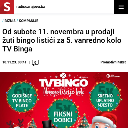
Otvor
/
BIZNIS
/
KOMPANIJE
Od subote 11. novembra u prodaji
žuti bingo listići za 5. vanredno kolo
TV Binga
10.11.23. 09:41
Promotivni tekst
0