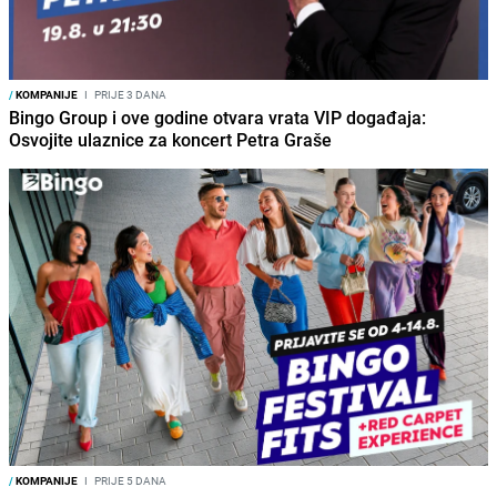
/
KOMPANIJE
I
PRIJE 3 DANA
Bingo Group i ove godine otvara vrata VIP događaja:
Osvojite ulaznice za koncert Petra Graše
/
KOMPANIJE
I
PRIJE 5 DANA