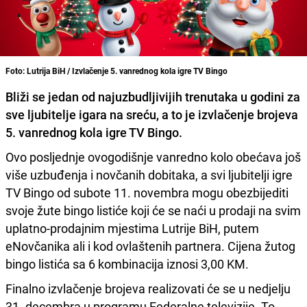
Foto: Lutrija BiH / Izvlačenje 5. vanrednog kola igre TV Bingo
Bliži se jedan od najuzbudljivijih trenutaka u godini za
sve ljubitelje igara na sreću, a to je izvlačenje brojeva
5. vanrednog kola igre TV Bingo.
Ovo posljednje ovogodišnje vanredno kolo obećava još
više uzbuđenja i novčanih dobitaka, a svi ljubitelji igre
TV Bingo od subote 11. novembra mogu obezbijediti
svoje žute bingo listiće koji će se naći u prodaji na svim
uplatno-prodajnim mjestima Lutrije BiH, putem
eNovčanika ali i kod ovlaštenih partnera. Cijena žutog
bingo listića sa 6 kombinacija iznosi 3,00 KM.
Finalno izvlačenje brojeva realizovati će se u nedjelju
31. decembra u programu Federalne televizije. To