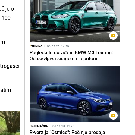
eč je o
0-100
nom
/
TUNING
I
06.02.23. 14:20
Pogledajte dorađeni BMW M3 Touring:
Oduševljava snagom i ljepotom
atrogasci
natim
/
NJEMAČKA
I
04.11.20. 13:25
R-verzija "Osmice": Počinje prodaja