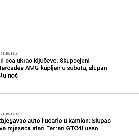
.03.20. 21:21
d oca ukrao ključeve: Skupocjeni
ercedes AMG kupljen u subotu, slupan
stu noć
.05.19. 19:37
zbjegavao auto i udario u kamion: Slupao
va mjeseca stari Ferrari GTC4Lusso