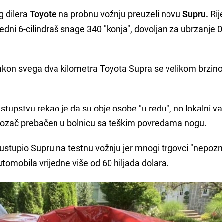
g dilera
Toyote
na probnu vožnju preuzeli novu
Supru.
Rij
dni 6-cilindraš snage 340 "konja", dovoljan za ubrzanje 
Nakon svega dva kilometra Toyota Supra se velikom brzi
upstvu rekao je da su obje osobe "u redu", no lokalni v
uvozač prebačen u bolnicu sa teškim povredama nogu.
er ustupio Supru na testnu vožnju jer mnogi trgovci "nepoz
tomobila vrijedne više od 60 hiljada dolara.