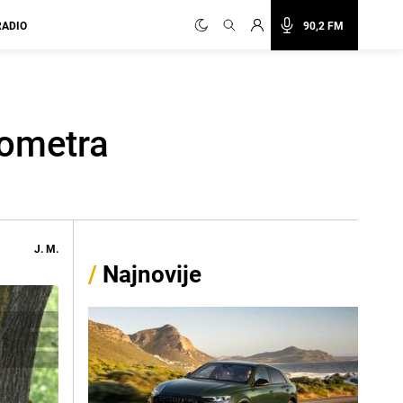
RADIO
90,2 FM
lometra
J. M.
/
Najnovije