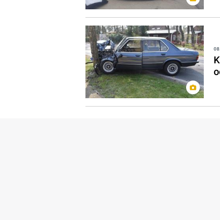
08
K
o