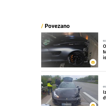
/
Povezano
02
O
M
i
05
I
d