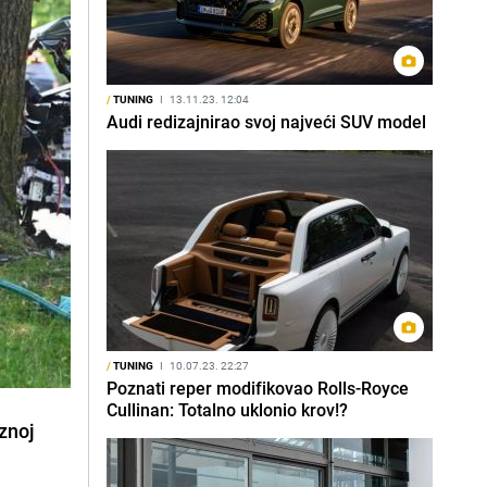
/
TUNING
I
13.11.23. 12:04
Audi redizajnirao svoj najveći SUV model
/
TUNING
I
10.07.23. 22:27
Poznati reper modifikovao Rolls-Royce
Cullinan: Totalno uklonio krov!?
znoj