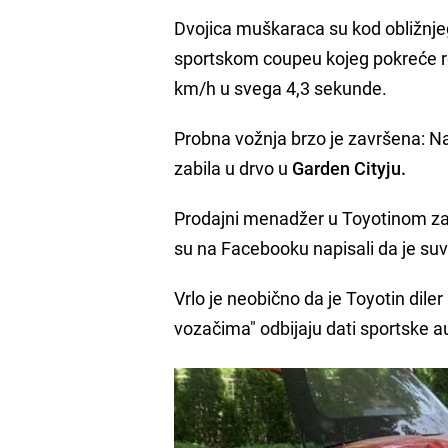
Dvojica muškaraca su kod obližnje
sportskom coupeu kojeg pokreće re
km/h u svega 4,3 sekunde.
Probna vožnja brzo je završena: 
zabila u drvo u
Garden Cityju.
Prodajni menadžer u Toyotinom zast
su na Facebooku napisali da je s
Vrlo je neobično da je Toyotin dil
vozačima" odbijaju dati sportske au