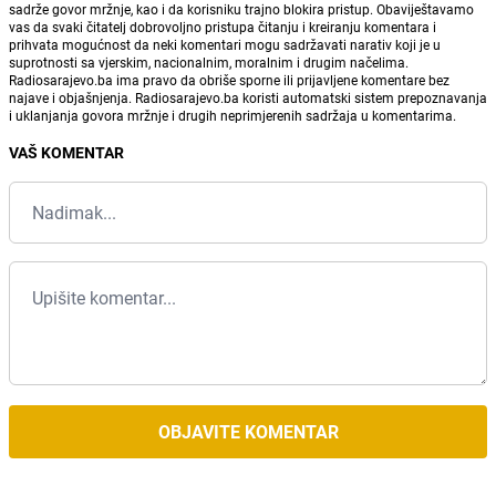
sadrže govor mržnje, kao i da korisniku trajno blokira pristup. Obaviještavamo
vas da svaki čitatelj dobrovoljno pristupa čitanju i kreiranju komentara i
prihvata mogućnost da neki komentari mogu sadržavati narativ koji je u
suprotnosti sa vjerskim, nacionalnim, moralnim i drugim načelima.
Radiosarajevo.ba ima pravo da obriše sporne ili prijavljene komentare bez
najave i objašnjenja. Radiosarajevo.ba koristi automatski sistem prepoznavanja
i uklanjanja govora mržnje i drugih neprimjerenih sadržaja u komentarima.
VAŠ KOMENTAR
OBJAVITE KOMENTAR