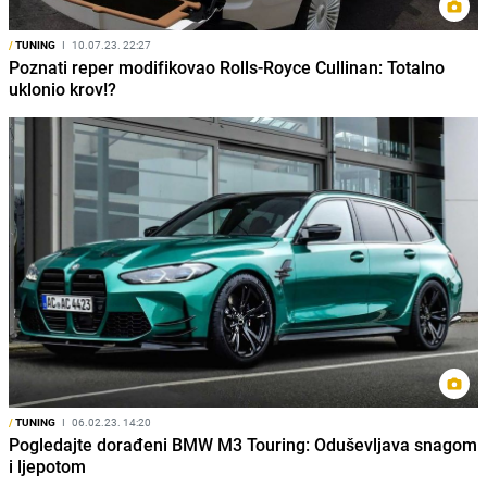
/
TUNING
I
10.07.23. 22:27
Poznati reper modifikovao Rolls-Royce Cullinan: Totalno
uklonio krov!?
/
TUNING
I
06.02.23. 14:20
Pogledajte dorađeni BMW M3 Touring: Oduševljava snagom
i ljepotom