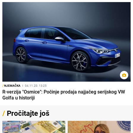
/
NJEMAČKA
I
04.11.20. 13:25
R-verzija "Osmice": Počinje prodaja najjačeg serijskog VW
Golfa u historiji
/
Pročitajte još