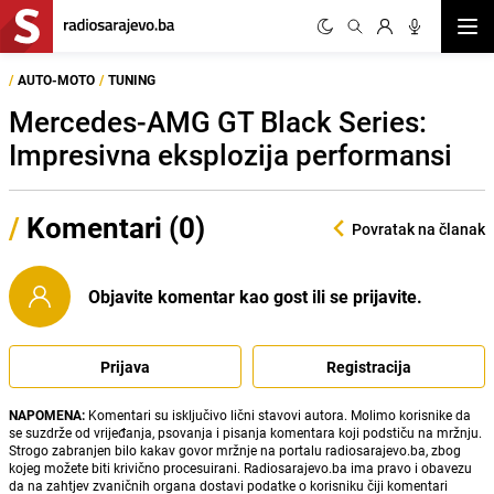
Otvor
/
AUTO-MOTO
/
TUNING
Mercedes-AMG GT Black Series:
Impresivna eksplozija performansi
/
Komentari (0)
Povratak na članak
Objavite komentar kao gost ili se prijavite.
Prijava
Registracija
NAPOMENA:
Komentari su isključivo lični stavovi autora. Molimo korisnike da
se suzdrže od vrijeđanja, psovanja i pisanja komentara koji podstiču na mržnju.
Strogo zabranjen bilo kakav govor mržnje na portalu radiosarajevo.ba, zbog
kojeg možete biti krivično procesuirani. Radiosarajevo.ba ima pravo i obavezu
da na zahtjev zvaničnih organa dostavi podatke o korisniku čiji komentari