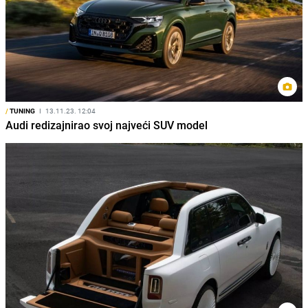
/
TUNING
I
13.11.23. 12:04
Audi redizajnirao svoj najveći SUV model