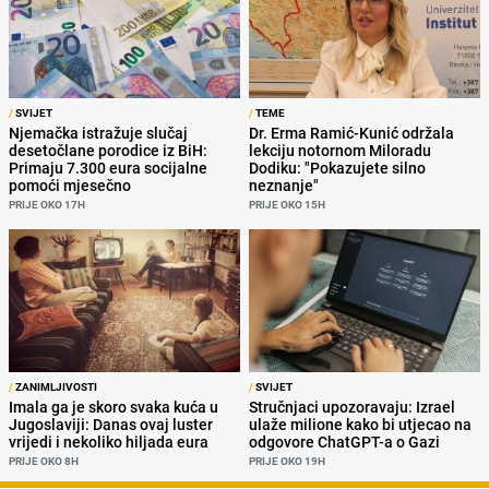
/
SVIJET
/
TEME
Njemačka istražuje slučaj
Dr. Erma Ramić-Kunić održala
desetočlane porodice iz BiH:
lekciju notornom Miloradu
Primaju 7.300 eura socijalne
Dodiku: "Pokazujete silno
pomoći mjesečno
neznanje"
PRIJE OKO 17H
PRIJE OKO 15H
/
ZANIMLJIVOSTI
/
SVIJET
Imala ga je skoro svaka kuća u
Stručnjaci upozoravaju: Izrael
Jugoslaviji: Danas ovaj luster
ulaže milione kako bi utjecao na
vrijedi i nekoliko hiljada eura
odgovore ChatGPT-a o Gazi
PRIJE OKO 8H
PRIJE OKO 19H