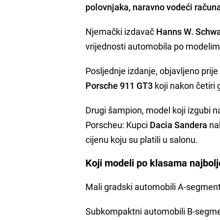
polovnjaka, naravno vodeći računa i
Njemački izdavač
Hanns W. Schw
vrijednosti automobila po modelima
Posljednje izdanje, objavljeno prij
Porsche 911 GT3
koji nakon četiri
Drugi šampion, model koji izgubi n
Porscheu: Kupci
Dacia Sandera
nak
cijenu koju su platili u salonu.
Koji modeli po klasama najbolj
Mali gradski automobili A-segmen
Subkompaktni automobili B-segm