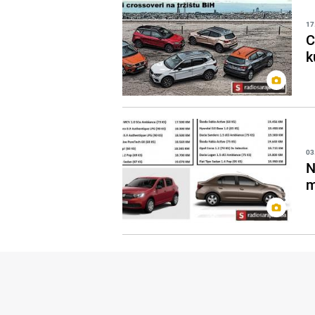
17
C
k
03
N
m