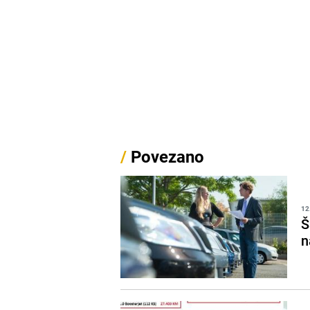
/
Povezano
12
Š
n