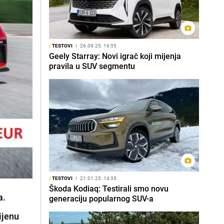
/
TESTOVI
I
26.09.25. 16:55
Geely Starray: Novi igrač koji mijenja
pravila u SUV segmentu
/
TESTOVI
I
21.01.25. 14:35
Škoda Kodiaq: Testirali smo novu
a.
generaciju popularnog SUV-a
ijenu