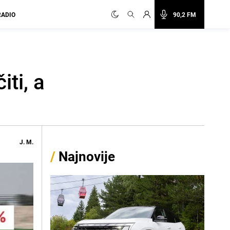
RADIO
90,2 FM
ti, a
J. M.
/
Najnovije