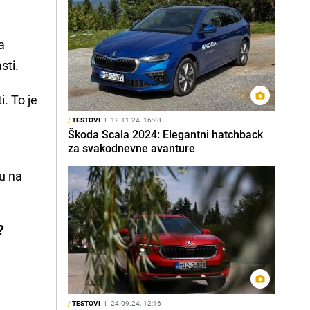
a
sti.
i. To je
/
TESTOVI
I
12.11.24. 16:28
Škoda Scala 2024: Elegantni hatchback
za svakodnevne avanture
u na
e?
/
TESTOVI
I
24.09.24. 12:16