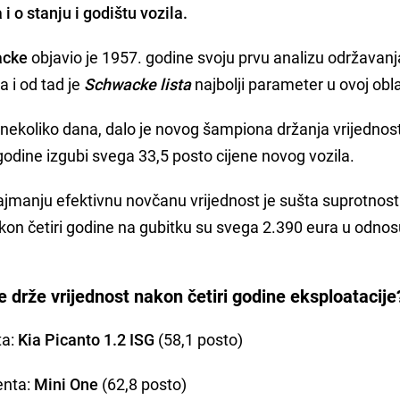
 o stanju i godištu vozila.
acke
objavio je 1957. godine svoju prvu analizu održavanj
 i od tad je
Schwacke lista
najbolji parameter u ovoj obla
e nekoliko dana, dalo je novog šampiona držanja vrijednost
 godine izgubi svega 33,5 posto cijene novog vozila.
ajmanju efektivnu novčanu vrijednost je sušta suprotnost
on četiri godine na gubitku su svega 2.390 eura u odnos
e drže vrijednost nakon četiri godine eksploatacij
ta:
Kia Picanto 1.2 ISG
(58,1 posto)
enta:
Mini One
(62,8 posto)