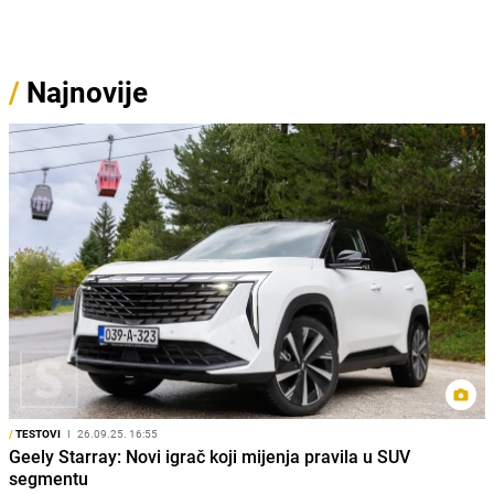
/
Najnovije
/
TESTOVI
I
26.09.25. 16:55
Geely Starray: Novi igrač koji mijenja pravila u SUV
segmentu