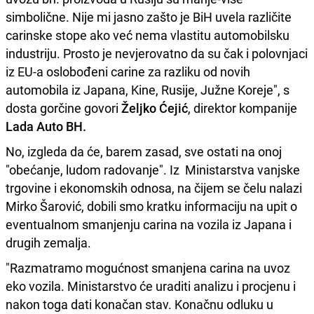
simbolične. Nije mi jasno zašto je BiH uvela različite
carinske stope ako već nema vlastitu automobilsku
industriju. Prosto je nevjerovatno da su čak i polovnjaci
iz EU-a oslobođeni carine za razliku od novih
automobila iz Japana, Kine, Rusije, Južne Koreje", s
dosta gorčine govori
Željko Ćejić
, direktor kompanije
Lada Auto BH.
No, izgleda da će, barem zasad, sve ostati na onoj
"obećanje, ludom radovanje". Iz Ministarstva vanjske
trgovine i ekonomskih odnosa, na čijem se čelu nalazi
Mirko Šarović, dobili smo kratku informaciju na upit o
eventualnom smanjenju carina na vozila iz Japana i
drugih zemalja.
"Razmatramo mogućnost smanjena carina na uvoz
eko vozila. Ministarstvo će uraditi analizu i procjenu i
nakon toga dati konačan stav. Konačnu odluku u