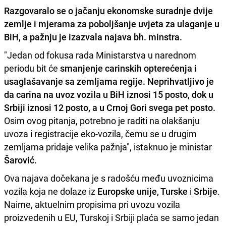
Razgovaralo se o jačanju ekonomske suradnje dvije
zemlje i mjerama za poboljšanje uvjeta za ulaganje u
BiH, a pažnju je izazvala najava bh. minstra.
"Jedan od fokusa rada Ministarstva u narednom
periodu bit će
smanjenje carinskih opterećenja i
usaglašavanje sa zemljama regije. Neprihvatljivo je
da carina na uvoz vozila u BiH iznosi 15 posto, dok u
Srbiji iznosi 12 posto, a u Crnoj Gori svega pet posto.
Osim ovog pitanja, potrebno je raditi na olakšanju
uvoza i registracije eko-vozila, čemu se u drugim
zemljama pridaje velika pažnja", istaknuo je ministar
Šarović.
Ova najava dočekana je s radošću među uvoznicima
vozila koja ne dolaze iz
Europske unije, Turske
i
Srbije
.
Naime, aktuelnim propisima pri uvozu vozila
proizvedenih u EU, Turskoj i Srbiji plaća se samo jedan