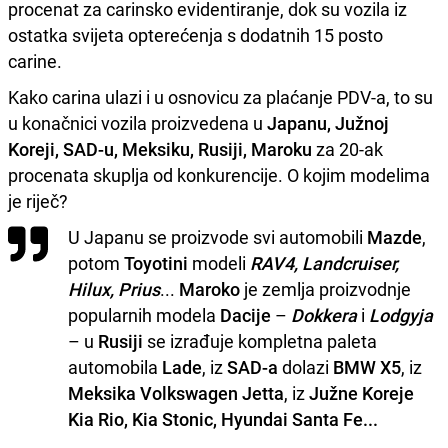
procenat za carinsko evidentiranje, dok su vozila iz
ostatka svijeta opterećenja s dodatnih 15 posto
carine.
Kako carina ulazi i u osnovicu za plaćanje PDV-a, to su
u konačnici vozila proizvedena u
Japanu, Južnoj
Koreji, SAD-u, Meksiku, Rusiji, Maroku
za 20-ak
procenata skuplja od konkurencije. O kojim modelima
je riječ?
U Japanu se proizvode svi automobili
Mazde
,
potom
Toyotini
modeli
RAV4, Landcruiser,
Hilux, Prius
...
Maroko
je zemlja proizvodnje
popularnih modela
Dacije
–
Dokkera
i
Lodgyja
– u
Rusiji
se izrađuje kompletna paleta
automobila
Lade
, iz
SAD-a
dolazi
BMW X5
, iz
Meksika Volkswagen Jetta
, iz
Južne Koreje
Kia Rio, Kia Stonic, Hyundai Santa Fe...