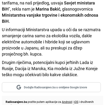
tarifama, na naš prijedlog, usvaja
Savjet ministara
BiH
", rekla nam je
Marina Bakić,
glasnogovornica
Ministarstva vanjske trgovine i ekonomskih odnosa
BiH.
U informaciji Ministarstva upada u oči da se razmatra
smanjenje carina samo za ekološka vozila, dakle
električne automobile i hibride koji se uglavnom
proizvode u Japanu, ali su preskupi za džep
prosječnog bh. kupca.
Drugim riječima, potencijalni kupci jeftinih Lada iz
Rusije, Dacija iz Maroka, Kia modela iz Južne Koreje
teško mogu očekivati bilo kakve olakšice.
Dodajte Radiosarajevo.ba u omiljene Google izvore
Radiosarajevo.ba
pratite putem aplikacije za
Android
|
iOS
i društvenih