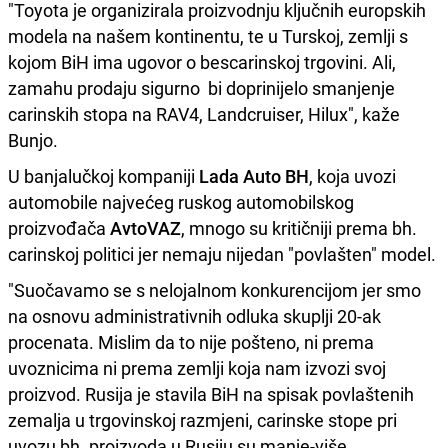
"Toyota je organizirala proizvodnju ključnih europskih
modela na našem kontinentu, te u Turskoj, zemlji s
kojom BiH ima ugovor o bescarinskoj trgovini. Ali,
zamahu prodaju sigurno bi doprinijelo smanjenje
carinskih stopa na RAV4, Landcruiser, Hilux", kaže
Bunjo.
U banjalučkoj kompaniji
Lada Auto BH
, koja uvozi
automobile najvećeg ruskog automobilskog
proizvođača
AvtoVAZ
, mnogo su kritičniji prema bh.
carinskoj politici jer nemaju nijedan "povlašten" model.
"Suočavamo se s nelojalnom konkurencijom jer smo
na osnovu administrativnih odluka skuplji 20-ak
procenata. Mislim da to nije pošteno, ni prema
uvoznicima ni prema zemlji koja nam izvozi svoj
proizvod. Rusija je stavila BiH na spisak povlaštenih
zemalja u trgovinskoj razmjeni, carinske stope pri
uvozu bh. proizvoda u Rusiju su manje-više