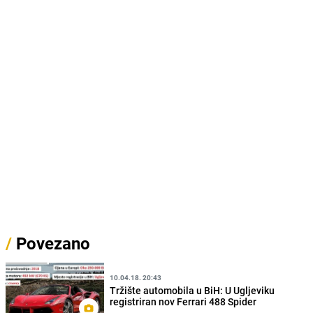
/
Povezano
10.04.18. 20:43
Tržište automobila u BiH: U Ugljeviku
registriran nov Ferrari 488 Spider