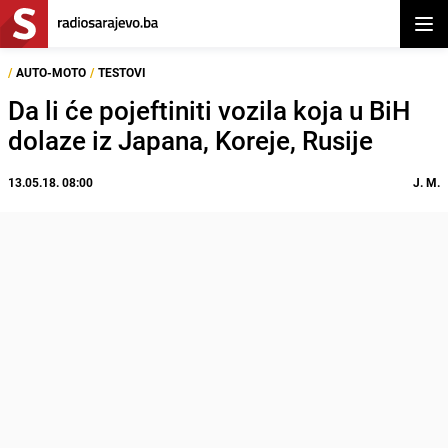
Otvor
/
AUTO-MOTO
/
TESTOVI
Da li će pojeftiniti vozila koja u BiH
dolaze iz Japana, Koreje, Rusije
13.05.18. 08:00
J. M.