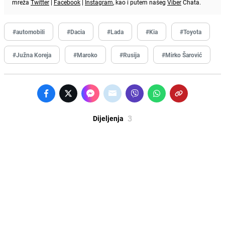
mreža
Twitter
|
Facebook
|
Instagram
, kao i putem našeg
Viber
Chata.
#automobili
#Dacia
#Lada
#Kia
#Toyota
#Južna Koreja
#Maroko
#Rusija
#Mirko Šarović
3
Dijeljenja