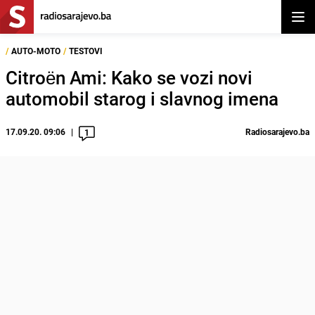
Otvor
/
AUTO-MOTO
/
TESTOVI
Citroën Ami: Kako se vozi novi
automobil starog i slavnog imena
17.09.20. 09:06
Radiosarajevo.ba
1