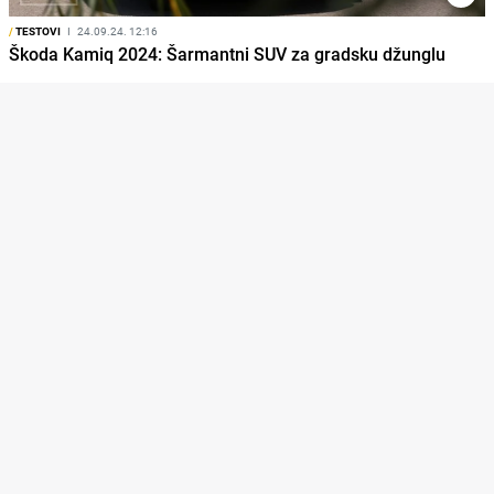
/
TESTOVI
I
24.09.24. 12:16
Škoda Kamiq 2024: Šarmantni SUV za gradsku džunglu