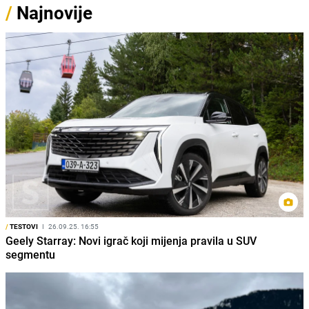
/
Najnovije
/
TESTOVI
I
26.09.25. 16:55
Geely Starray: Novi igrač koji mijenja pravila u SUV
segmentu