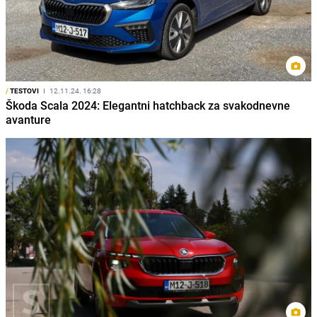
/
TESTOVI
I
12.11.24. 16:28
Škoda Scala 2024: Elegantni hatchback za svakodnevne
avanture