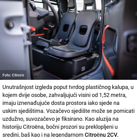
Foto: Citroën
Unutrašnjost izgleda poput tvrdog plastičnog kalupa, u
kojem dvije osobe, zahvaljujući visini od 1,52 metra,
imaju iznenađujuće dosta prostora iako sjede na
uskim sjedištima. Vozačevo sjedište može se pomicati
uzdužno, suvozačevo je fiksirano. Kao aluzija na
historiju Citroëna, bočni prozori su preklopljeni u
sredini, baš kao i na legendarnom
Citroënu 2CV.