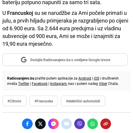
bateriju potpuno napuniti za samo tri sata.
U
Francuskoj
su se narudžbe za Ami počele primati u
julu, a prvih hiljadu primjeraka je razgrabljeno po cijeni
od 6.900 eura. Sa 2.644 eura predujma i uz vladinu
subvencije od 900 eura, Ami se može i iznajmiti za
19,90 eura mjesečno.
Dodajte Radiosarajevo.ba u omiljene Google izvore
Radiosarajevo.ba
pratite putem aplikacije za
Android
|
iOS
i društvenih
mreža
Twitter
|
Facebook
|
Instagram
, kao i putem našeg
Viber
Chata.
#Citroën
#Francuska
#električni automobili