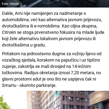
Foto: Citroën
Dakle, Ami nije namijenjen za nadmetanje s
automobilima, već kao alternativa javnom prijevozu,
dvotočkašima ili e-romobilima. Kao ciljna skupina,
Citroën se stoga prvenstveno fokusira na mlade ljude
koji žele alternativu lokalnom javnom prijevozu ili
dvotočkašima u gradu.
Pritiskom na jednostavno dugme za vožnju lijevo od
vozačkog sjedala, korakom na papučicu i uz tipično
zujanje, zakotrlja se mali dvosjed na 14-inčnim
točkovima. Radijus okretanja iznosi 7,20 metara, no
glavni prostorni adut je ono što ne uspijeva čak ni
Smartu - okomito parkiranje.