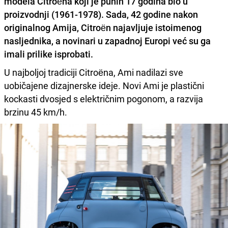
modela
Citroëna
koji je punih 17 godina bio u
proizvodnji (1961-1978). Sada, 42 godine nakon
originalnog
Amija
, Citroën najavljuje istoimenog
nasljednika, a novinari u zapadnoj Europi već su ga
imali prilike isprobati.
U najboljoj tradiciji Citroëna, Ami nadilazi sve
uobičajene dizajnerske ideje. Novi Ami je plastični
kockasti dvosjed s električnim pogonom, a razvija
brzinu 45 km/h.