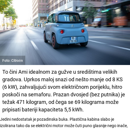
Foto: Citroën
To čini Ami idealnom za gužve u središtima velikih
gradova. Uprkos maloj snazi od nešto manje od 8 KS
(6 kW), zahvaljujući svom električnom porijeklu, hitro
poskoči na semaforu. Prazan dvosjed (bez putnika) je
težak 471 kilogram, od čega se 69 kilograma može
pripisati bateriji kapaciteta 5,5 kWh.
Jedini nedostatak je pozadinska buka. Plastična kabina slabo je
izolirana tako da se električni motor može čuti puno glasnije nego inače,