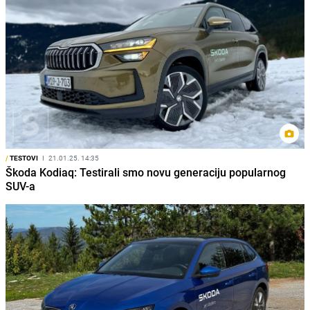
/
TESTOVI
I
21.01.25. 14:35
Škoda Kodiaq: Testirali smo novu generaciju popularnog
SUV-a