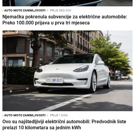
/
AUTO-MOTO ZANIMLJIVOSTI
I
PRIJE OKO 22H
Njemačka pokrenula subvencije za električne automobile:
Preko 100.000 prijava u prva tri mjeseca
/
AUTO-MOTO ZANIMLJIVOSTI
I
PRIJE 1 DAN
Ovo su najštedljiviji električni automobili: Predvodnik liste
prelazi 10 kilometara sa jednim kWh