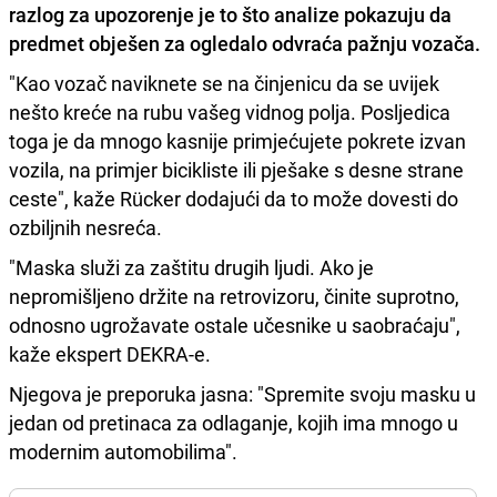
razlog za upozorenje je to što analize pokazuju da
predmet obješen za ogledalo odvraća pažnju vozača.
"Kao vozač naviknete se na činjenicu da se uvijek
nešto kreće na rubu vašeg vidnog polja. Posljedica
toga je da mnogo kasnije primjećujete pokrete izvan
vozila, na primjer bicikliste ili pješake s desne strane
ceste", kaže Rücker dodajući da to može dovesti do
ozbiljnih nesreća.
"Maska služi za zaštitu drugih ljudi. Ako je
nepromišljeno držite na retrovizoru, činite suprotno,
odnosno ugrožavate ostale učesnike u saobraćaju",
kaže ekspert DEKRA-e.
Njegova je preporuka jasna: "Spremite svoju masku u
jedan od pretinaca za odlaganje, kojih ima mnogo u
modernim automobilima".