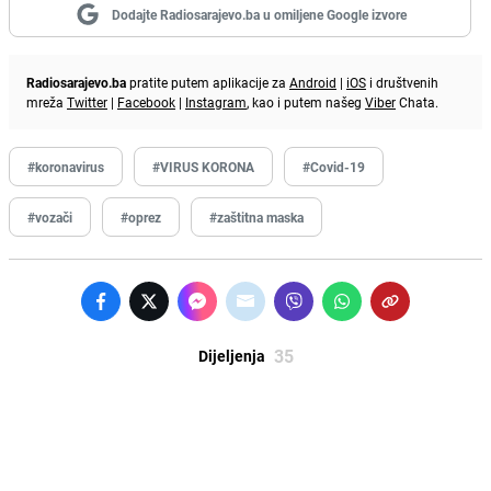
Dodajte Radiosarajevo.ba u omiljene Google izvore
Radiosarajevo.ba
pratite putem aplikacije za
Android
|
iOS
i društvenih
mreža
Twitter
|
Facebook
|
Instagram
, kao i putem našeg
Viber
Chata.
#koronavirus
#VIRUS KORONA
#Covid-19
#vozači
#oprez
#zaštitna maska
35
Dijeljenja