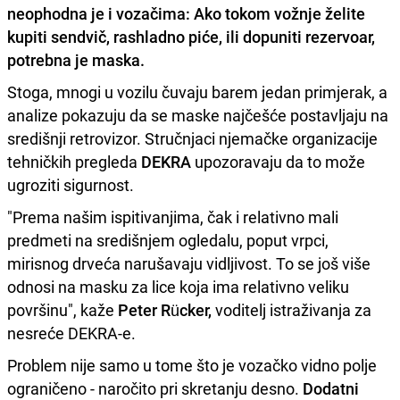
neophodna je i vozačima: Ako tokom vožnje želite
kupiti sendvič, rashladno piće, ili dopuniti rezervoar,
potrebna je maska.
Stoga, mnogi u vozilu čuvaju barem jedan primjerak, a
analize pokazuju da se maske najčešće postavljaju na
središnji retrovizor. Stručnjaci njemačke organizacije
tehničkih pregleda
DEKRA
upozoravaju da to može
ugroziti sigurnost.
"Prema našim ispitivanjima, čak i relativno mali
predmeti na središnjem ogledalu, poput vrpci,
mirisnog drveća narušavaju vidljivost. To se još više
odnosi na masku za lice koja ima relativno veliku
površinu", kaže
Peter Rücker,
voditelj istraživanja za
nesreće DEKRA-e.
Problem nije samo u tome što je vozačko vidno polje
ograničeno - naročito pri skretanju desno.
Dodatni