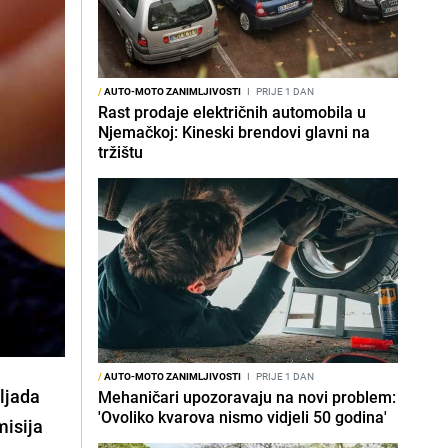
/
AUTO-MOTO ZANIMLJIVOSTI
I
PRIJE 1 DAN
Rast prodaje električnih automobila u
Njemačkoj: Kineski brendovi glavni na
tržištu
/
AUTO-MOTO ZANIMLJIVOSTI
I
PRIJE 1 DAN
ljada
Mehaničari upozoravaju na novi problem:
'Ovoliko kvarova nismo vidjeli 50 godina'
misija