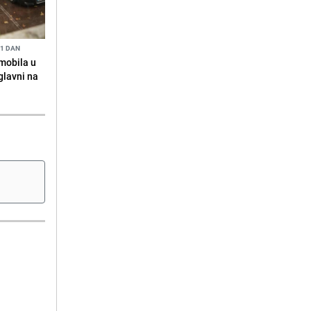
 1 DAN
omobila u
glavni na