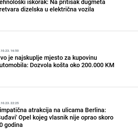
ehnološki iskorak: Na pritisak dugmeta
retvara dizelska u električna vozila
.10.23. 16:50
vo je najskuplje mjesto za kupovinu
utomobila: Dozvola košta oko 200.000 KM
.10.23. 22:25
impatična atrakcija na ulicama Berlina:
Buđavi' Opel kojeg vlasnik nije oprao skoro
0 godina