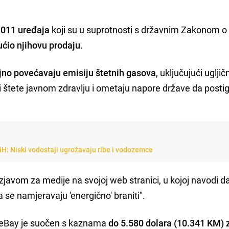
.011 uređaja
koji su u suprotnosti s državnim Zakonom o
ućio njihovu prodaju
.
jno povećavaju emisiju štetnih gasova
, uključujući ugljič
i štete javnom zdravlju i ometaju napore države da posti
BiH: Niski vodostaji ugrožavaju ribe i vodozemce
zjavom za medije na svojoj web stranici, u kojoj navodi d
 se namjeravaju 'energično' braniti".
 eBay je suočen s kaznama
do 5.580 dolara (10.341 KM) 