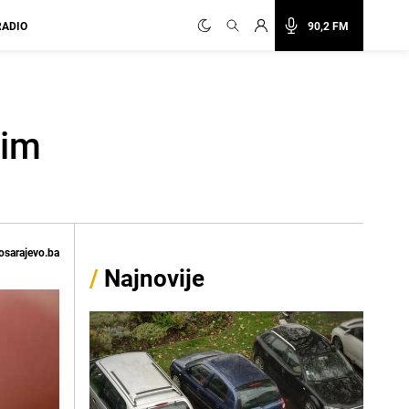
RADIO
90,2 FM
 im
osarajevo.ba
/
Najnovije