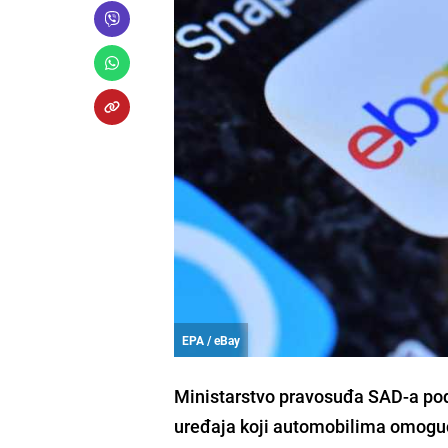
EPA / eBay
Ministarstvo pravosuđa SAD-a podn
uređaja koji automobilima omoguću