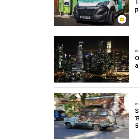
T
p
05
O
a
04
S
'
5