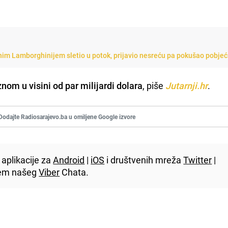
nim Lamborghinijem sletio u potok, prijavio nesreću pa pokušao pobjeć
nom u visini od par milijardi dolara
, piše
Jutarnji.hr
.
Dodajte Radiosarajevo.ba u omiljene Google izvore
aplikacije za
Android
|
iOS
i društvenih mreža
Twitter
|
utem našeg
Viber
Chata.