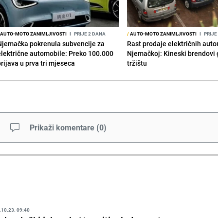
AUTO-MOTO ZANIMLJIVOSTI
I
PRIJE 2 DANA
/
AUTO-MOTO ZANIMLJIVOSTI
I
PRIJE
Njemačka pokrenula subvencije za
Rast prodaje električnih aut
električne automobile: Preko 100.000
Njemačkoj: Kineski brendovi 
prijava u prva tri mjeseca
tržištu
Prikaži komentare
(
0
)
.10.23. 09:40