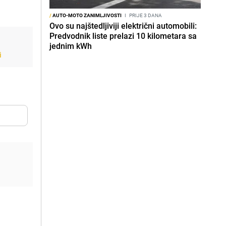
/
AUTO-MOTO ZANIMLJIVOSTI
I
PRIJE 3 DANA
Ovo su najštedljiviji električni automobili:
Predvodnik liste prelazi 10 kilometara sa
jednim kWh
i