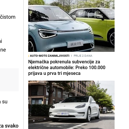
 čistom
ni
gne
/
AUTO-MOTO ZANIMLJIVOSTI
I
PRIJE 2 DANA
Njemačka pokrenula subvencije za
električne automobile: Preko 100.000
prijava u prva tri mjeseca
a su
za svako