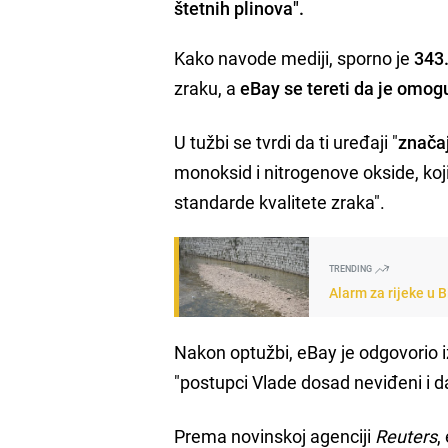
štetnih plinova".
Kako navode mediji, sporno je
343
zraku, a
eBay se tereti da je omog
U tužbi se tvrdi da ti uređaji "
znača
monoksid i nitrogenove okside, koj
standarde kvalitete zraka".
TRENDING
Alarm za rijeke u 
Nakon optužbi, eBay je odgovorio i
"postupci Vlade dosad neviđeni i da
Prema novinskoj agenciji
Reuters
,