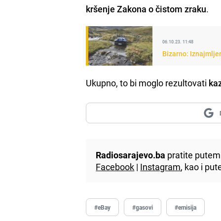
kršenje Zakona o čistom zraku
.
06.10.23. 11:48
Bizarno: Iznajmlje
Ukupno, to bi moglo rezultovati
kaz
Radiosarajevo.ba
pratite putem 
Facebook
|
Instagram
, kao i p
#eBay
#gasovi
#emisija