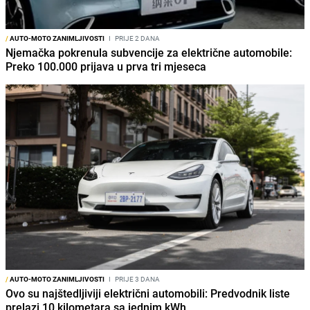
/
AUTO-MOTO ZANIMLJIVOSTI
I
PRIJE 2 DANA
Njemačka pokrenula subvencije za električne automobile:
Preko 100.000 prijava u prva tri mjeseca
/
AUTO-MOTO ZANIMLJIVOSTI
I
PRIJE 3 DANA
Ovo su najštedljiviji električni automobili: Predvodnik liste
prelazi 10 kilometara sa jednim kWh