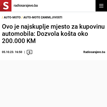
Otvor
/
AUTO-MOTO
/
AUTO-MOTO ZANIMLJIVOSTI
Ovo je najskuplje mjesto za kupovinu
automobila: Dozvola košta oko
200.000 KM
05.10.23. 16:50
Radiosarajevo.ba
0