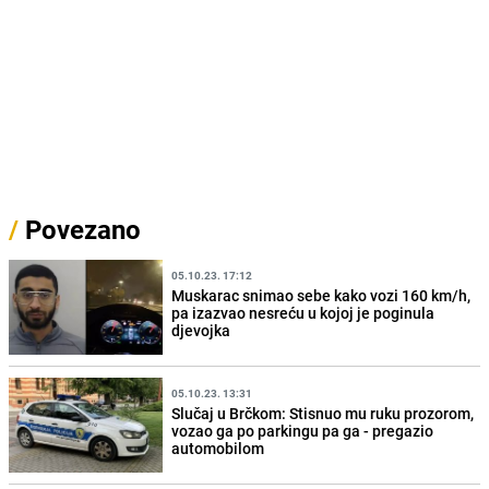
/
Povezano
05.10.23. 17:12
Muskarac snimao sebe kako vozi 160 km/h,
pa izazvao nesreću u kojoj je poginula
djevojka
05.10.23. 13:31
Slučaj u Brčkom: Stisnuo mu ruku prozorom,
vozao ga po parkingu pa ga - pregazio
automobilom