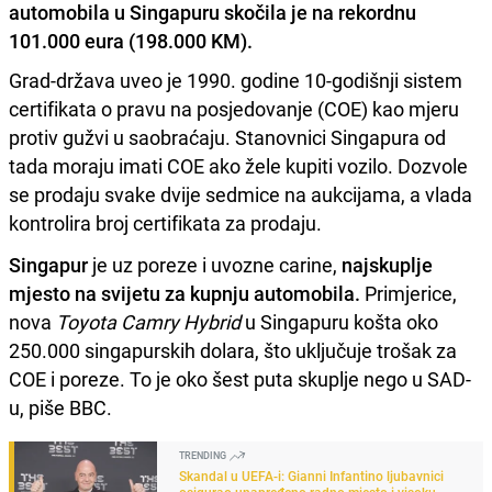
automobila u Singapuru skočila je na rekordnu
101.000 eura (198.000 KM).
Grad-država uveo je 1990. godine 10-godišnji sistem
certifikata o pravu na posjedovanje (COE) kao mjeru
protiv gužvi u saobraćaju. Stanovnici Singapura od
tada moraju imati COE ako žele kupiti vozilo. Dozvole
se prodaju svake dvije sedmice na aukcijama, a vlada
kontrolira broj certifikata za prodaju.
Singapur
je uz poreze i uvozne carine,
najskuplje
mjesto na svijetu za kupnju automobila.
Primjerice,
nova
Toyota Camry Hybrid
u Singapuru košta oko
250.000 singapurskih dolara, što uključuje trošak za
COE i poreze. To je oko šest puta skuplje nego u SAD-
u, piše BBC.
TRENDING
Skandal u UEFA-i: Gianni Infantino ljubavnici
osigurao unapređeno radno mjesto i visoku