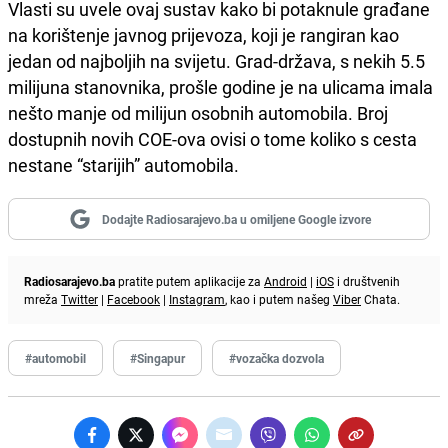
Vlasti su uvele ovaj sustav kako bi potaknule građane
na korištenje javnog prijevoza, koji je rangiran kao
jedan od najboljih na svijetu. Grad-država, s nekih 5.5
milijuna stanovnika, prošle godine je na ulicama imala
nešto manje od milijun osobnih automobila. Broj
dostupnih novih COE-ova ovisi o tome koliko s cesta
nestane “starijih” automobila.
Dodajte Radiosarajevo.ba u omiljene Google izvore
Radiosarajevo.ba
pratite putem aplikacije za
Android
|
iOS
i društvenih
mreža
Twitter
|
Facebook
|
Instagram
, kao i putem našeg
Viber
Chata.
#automobil
#Singapur
#vozačka dozvola