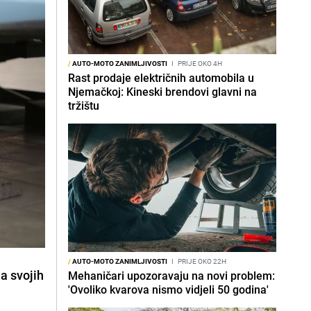
/
AUTO-MOTO ZANIMLJIVOSTI
I
PRIJE OKO 4H
Rast prodaje električnih automobila u
Njemačkoj: Kineski brendovi glavni na
tržištu
/
AUTO-MOTO ZANIMLJIVOSTI
I
PRIJE OKO 22H
a svojih
Mehaničari upozoravaju na novi problem:
'Ovoliko kvarova nismo vidjeli 50 godina'