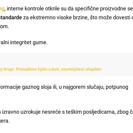
ng
, interne kontrole otkrile su da specifične proizvodne se
standarde
za ekstremno visoke brzine, što može dovesti 
ilom.
alni integritet gume.
j Krupi: Pronađeno tijelo u kući, osumnjičeni uhapšen
ormacije gaznog sloja ili, u najgorem slučaju, potpunog
ma izravno uzrokuje nesreće s teškim posljedicama, zbog 
jera.