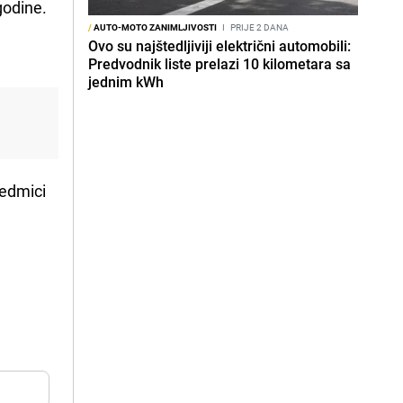
godine.
/
AUTO-MOTO ZANIMLJIVOSTI
I
PRIJE 2 DANA
Ovo su najštedljiviji električni automobili:
Predvodnik liste prelazi 10 kilometara sa
jednim kWh
sedmici