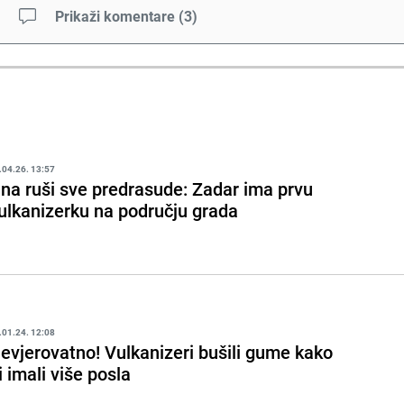
Prikaži komentare
(
3
)
.04.26. 13:57
na ruši sve predrasude: Zadar ima prvu
ulkanizerku na području grada
.01.24. 12:08
evjerovatno! Vulkanizeri bušili gume kako
i imali više posla