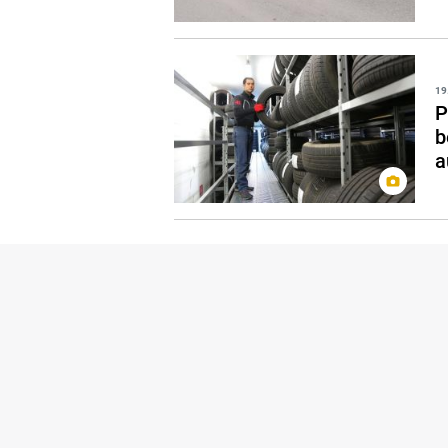
19
P
b
a