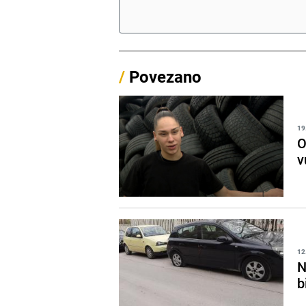
/
Povezano
19
O
v
12
N
b