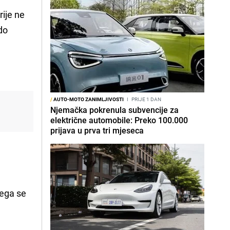
rije ne
do
/
AUTO-MOTO ZANIMLJIVOSTI
I
PRIJE 1 DAN
Njemačka pokrenula subvencije za
električne automobile: Preko 100.000
prijava u prva tri mjeseca
čega se