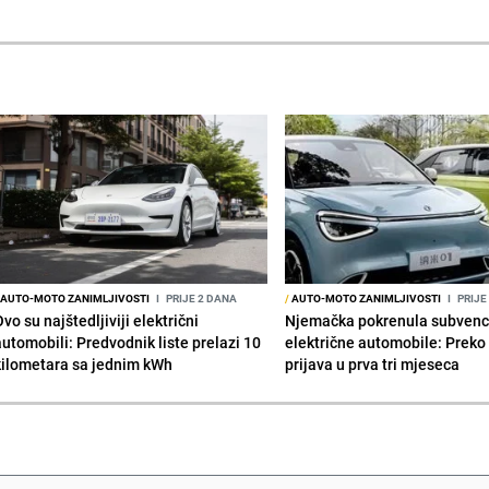
AUTO-MOTO ZANIMLJIVOSTI
I
PRIJE 2 DANA
/
AUTO-MOTO ZANIMLJIVOSTI
I
PRIJE
vo su najštedljiviji električni
Njemačka pokrenula subvenci
automobili: Predvodnik liste prelazi 10
električne automobile: Preko
kilometara sa jednim kWh
prijava u prva tri mjeseca