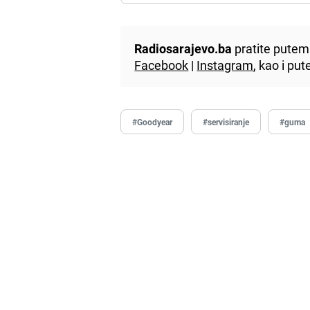
Radiosarajevo.ba
pratite putem 
Facebook
|
Instagram
, kao i p
#Goodyear
#servisiranje
#guma