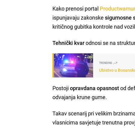
Kako prenosi portal
Productwarnu
ispunjavaju zakonske
sigurnosne 
kritičnog gubitka kontrole nad voz
Tehnički kvar
odnosi se na struktur
TRENDING
Ubistvo u Bosansko
Postoji
opravdana opasnost
od def
odvajanja krune gume.
Takav scenarij pri velikim brzina
vlasnicima savjetuje trenutna prov