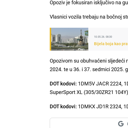
Opoziv je fokusiran isključivo na
Vlasnici vozila trebaju na bočnoj s
10.05.26. 08:30
Bijela boja kao pr
Opozivom su obuhvaćeni sljedeći 
2024. te u 36. i 37. sedmici 2025. 
DOT kodovi:
1DM5V JACR 2224, 1D
SuperSport XL (305/30ZR21 104Y)
DOT kodovi:
1DMKX JD1R 2324, 1