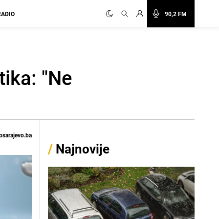
RADIO
90,2 FM
ika: "Ne
osarajevo.ba
/
Najnovije