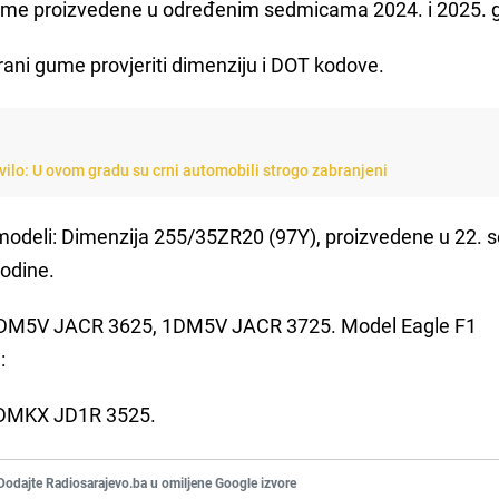
 gume proizvedene u određenim sedmicama 2024. i 2025. 
trani gume provjeriti dimenziju i DOT kodove.
avilo: U ovom gradu su crni automobili strogo zabranjeni
modeli: Dimenzija 255/35ZR20 (97Y), proizvedene u 22. 
godine.
M5V JACR 3625, 1DM5V JACR 3725. Model Eagle F1
:
DMKX JD1R 3525.
Dodajte Radiosarajevo.ba u omiljene Google izvore