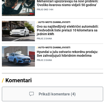
Mehaničari upozoravaju na novi problem:
'Ovoliko kvarova nismo vidjeli 50 godina'
PRIJE OKO 14H
/
AUTO-MOTO ZANIMLJIVOSTI
Ovo su najštedljiviji električni automobili:
Predvodnik liste prelazi 10 kilometara sa
jednim kWh
PRIJE 2 DANA
/
AUTO-MOTO ZANIMLJIVOSTI
Hyundai u julu ostvario rekordnu prodaju:
Sve zahvaljujući hibridnim modelima
PRIJE 2 DANA
/
Komentari
Prikaži komentare
(
4
)