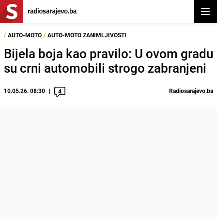
Otvor
/
AUTO-MOTO
/
AUTO-MOTO ZANIMLJIVOSTI
Bijela boja kao pravilo: U ovom gradu
su crni automobili strogo zabranjeni
10.05.26. 08:30
Radiosarajevo.ba
4