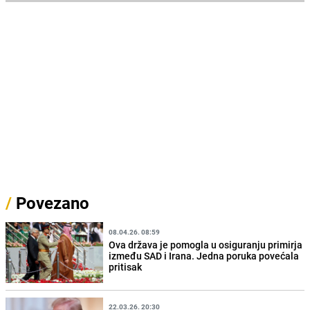
/
Povezano
08.04.26. 08:59
Ova država je pomogla u osiguranju primirja
između SAD i Irana. Jedna poruka povećala
pritisak
22.03.26. 20:30