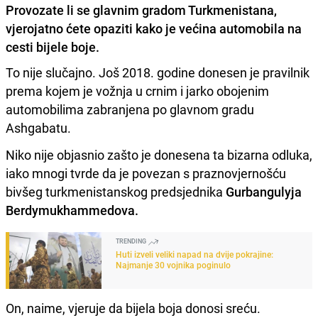
Provozate li se glavnim gradom Turkmenistana,
vjerojatno ćete opaziti kako je većina automobila na
cesti bijele boje.
To nije slučajno. Još 2018. godine donesen je pravilnik
prema kojem je vožnja u crnim i jarko obojenim
automobilima zabranjena po glavnom gradu
Ashgabatu.
Niko nije objasnio zašto je donesena ta bizarna odluka,
iako mnogi tvrde da je povezan s praznovjernošću
bivšeg turkmenistanskog predsjednika
Gurbangulyja
Berdymukhammedova.
TRENDING
Huti izveli veliki napad na dvije pokrajine:
Najmanje 30 vojnika poginulo
On, naime, vjeruje da bijela boja donosi sreću.