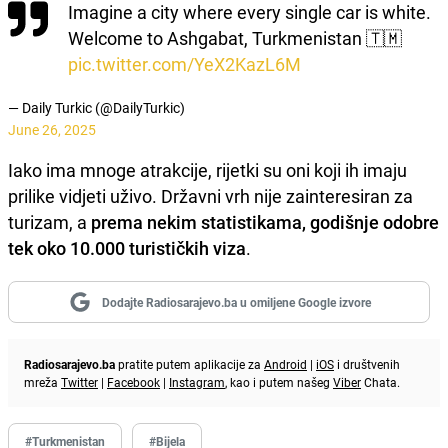
Imagine a city where every single car is white.
Welcome to Ashgabat, Turkmenistan 🇹🇲
pic.twitter.com/YeX2KazL6M
— Daily Turkic (@DailyTurkic)
June 26, 2025
Iako ima mnoge atrakcije, rijetki su oni koji ih imaju
prilike vidjeti uživo. Državni vrh nije zainteresiran za
turizam, a
prema nekim statistikama, godišnje odobre
tek oko 10.000 turističkih viza
.
Dodajte Radiosarajevo.ba u omiljene Google izvore
Radiosarajevo.ba
pratite putem aplikacije za
Android
|
iOS
i društvenih
mreža
Twitter
|
Facebook
|
Instagram
, kao i putem našeg
Viber
Chata.
#Turkmenistan
#Bijela