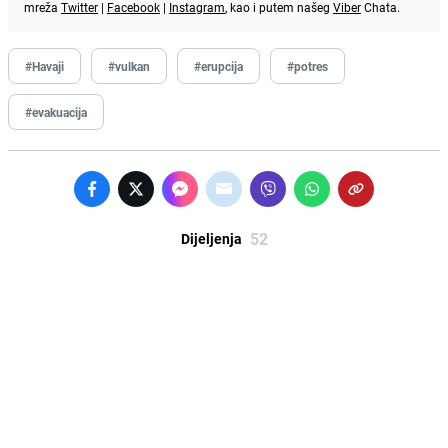
mreža
Twitter
|
Facebook
|
Instagram
, kao i putem našeg
Viber
Chata.
#Havaji
#vulkan
#erupcija
#potres
#evakuacija
52
Dijeljenja