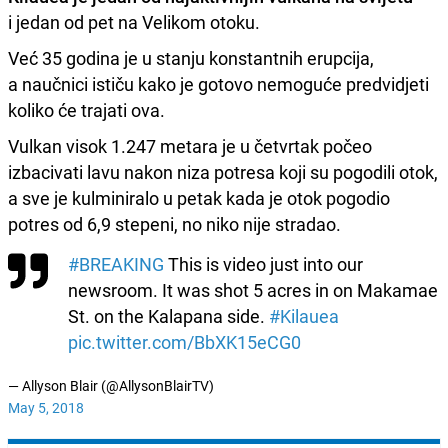
i jedan od pet na Velikom otoku.
Već 35 godina je u stanju konstantnih erupcija,
a naučnici ističu kako je gotovo nemoguće predvidjeti
koliko će trajati ova.
Vulkan visok 1.247 metara je u četvrtak počeo
izbacivati lavu nakon niza potresa koji su pogodili otok,
a sve je kulminiralo u petak kada je otok pogodio
potres od 6,9 stepeni, no niko nije stradao.
#BREAKING
This is video just into our
newsroom. It was shot 5 acres in on Makamae
St. on the Kalapana side.
#Kilauea
pic.twitter.com/BbXK15eCG0
— Allyson Blair (@AllysonBlairTV)
May 5, 2018