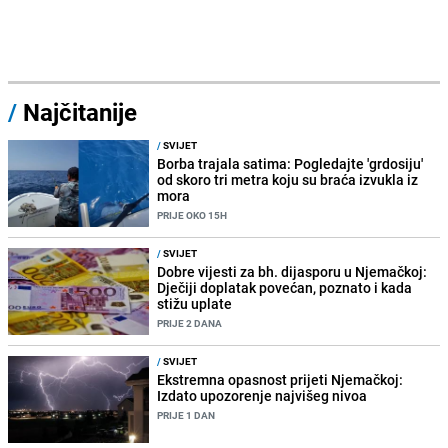
/
Najčitanije
/
SVIJET
Borba trajala satima: Pogledajte 'grdosiju'
od skoro tri metra koju su braća izvukla iz
mora
PRIJE OKO 15H
/
SVIJET
Dobre vijesti za bh. dijasporu u Njemačkoj:
Dječiji doplatak povećan, poznato i kada
stižu uplate
PRIJE 2 DANA
/
SVIJET
Ekstremna opasnost prijeti Njemačkoj:
Izdato upozorenje najvišeg nivoa
PRIJE 1 DAN