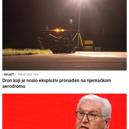
/
SVIJET
I
PRIJE OKO 10H
Dron koji je nosio eksploziv pronađen na njemačkom
aerodromu