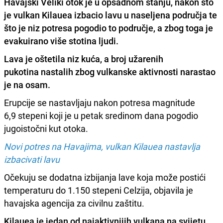
Havajski Veliki otok je u opsadnom stanju, nakon što
je vulkan Kilauea izbacio lavu u naseljena područja te
što je niz potresa pogodio to područje, a zbog toga je
evakuirano više stotina ljudi.
Lava je oštetila niz kuća, a broj užarenih
pukotina nastalih zbog vulkanske aktivnosti narastao
je na osam.
Erupcije se nastavljaju nakon potresa magnitude
6,9 stepeni koji je u petak sredinom dana pogodio
jugoistočni kut otoka.
Novi potres na Havajima, vulkan Kilauea nastavlja
izbacivati lavu
Očekuju se dodatna izbijanja lave koja može postići
temperaturu do 1.150 stepeni Celzija, objavila je
havajska agencija za civilnu zaštitu.
Kilauea je jedan od najaktivnijih vulkana na svijetu