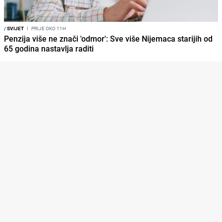
/
SVIJET
I
PRIJE OKO 11H
Penzija više ne znači 'odmor': Sve više Nijemaca starijih od
65 godina nastavlja raditi