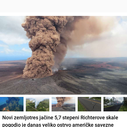
Novi zemljotres jačine 5,7 stepeni Richterove skale
pogodio je danas veliko ostrvo američke savezne