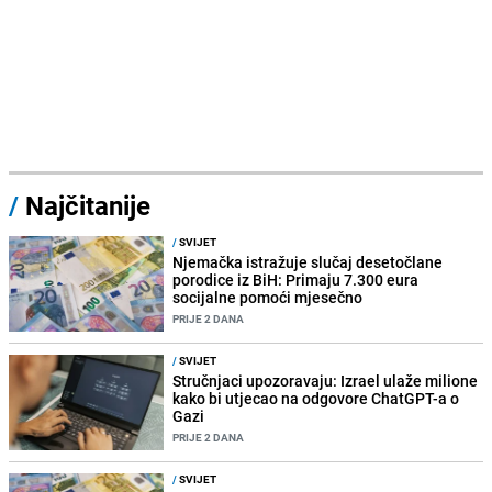
/
Najčitanije
/
SVIJET
Njemačka istražuje slučaj desetočlane
porodice iz BiH: Primaju 7.300 eura
socijalne pomoći mjesečno
PRIJE 2 DANA
/
SVIJET
Stručnjaci upozoravaju: Izrael ulaže milione
kako bi utjecao na odgovore ChatGPT-a o
Gazi
PRIJE 2 DANA
/
SVIJET