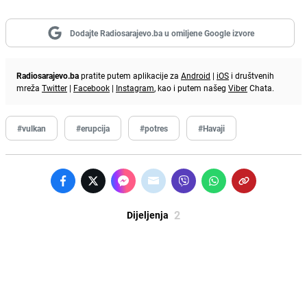
Dodajte Radiosarajevo.ba u omiljene Google izvore
Radiosarajevo.ba
pratite putem aplikacije za
Android
|
iOS
i društvenih
mreža
Twitter
|
Facebook
|
Instagram
, kao i putem našeg
Viber
Chata.
#vulkan
#erupcija
#potres
#Havaji
2
Dijeljenja