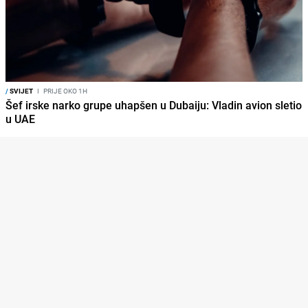
/
SVIJET
I
PRIJE OKO 1H
Šef irske narko grupe uhapšen u Dubaiju: Vladin avion sletio
u UAE