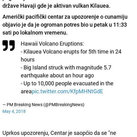
države Havaji gde je aktivan vulkan Kilauea.
Američki pacifički centar za upozorenje o cunamiju
objavio je da je
ogroman potres bio u petak u 11:33
sati po lokalnom vremenu.
Hawaii Volcano Eruptions:
- Kilauea Volcano erupts for 5th time in 24
hours
- Big Island struck with magnitude 5.7
earthquake about an hour ago
- Up to 10,000 people evacuated in the
area
pic.twitter.com/KfpMHNtGdE
— PM Breaking News (@PMBreakingNews)
May 4, 2018
Uprkos upozorenju, Centar je saopćio da se "ne