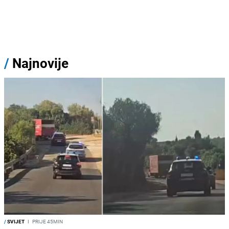
/
Najnovije
/
SVIJET
I
PRIJE 45MIN