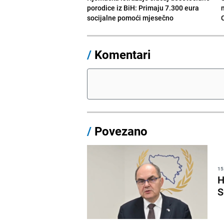
porodice iz BiH: Primaju 7.300 eura
socijalne pomoći mjesečno
/
Komentari
/
Povezano
15
H
S