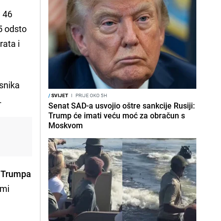
a 46
25 odsto
rata i
esnika
/
SVIJET
I
PRIJE OKO 5H
.
Senat SAD-a usvojio oštre sankcije Rusiji:
Trump će imati veću moć za obračun s
Moskvom
a Trumpa
rmi