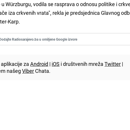
io u Würzburgu, vodila se rasprava o odnosu politike i crkv
ače iza crkvenih vrata", rekla je predsjednica Glavnog od
ter-Karp.
Dodajte Radiosarajevo.ba u omiljene Google izvore
aplikacije za
Android
|
iOS
i društvenih mreža
Twitter
|
utem našeg
Viber
Chata.