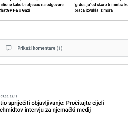
milione kako bi utjecao na odgovore
'grdosiju' od skoro tri metra k
ChatGPT-a o Gazi
braća izvukla iz mora
Prikaži komentare
(
1
)
.05.26. 22:19
tio spriječiti objavljivanje: Pročitajte cijeli
chmidtov intervju za njemački medij