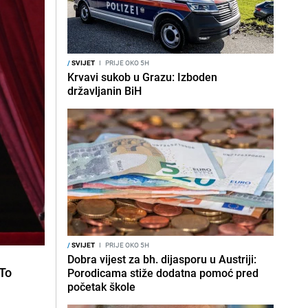
/
SVIJET
I
PRIJE OKO 5H
Krvavi sukob u Grazu: Izboden
državljanin BiH
/
SVIJET
I
PRIJE OKO 5H
Dobra vijest za bh. dijasporu u Austriji:
 To
Porodicama stiže dodatna pomoć pred
početak škole