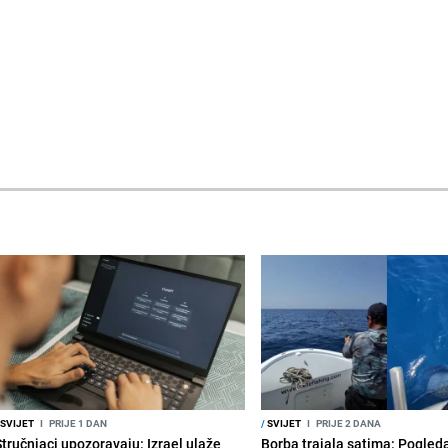
SVIJET
I
PRIJE 1 DAN
/
SVIJET
I
PRIJE 2 DANA
Stručnjaci upozoravaju: Izrael ulaže
Borba trajala satima: Pogled