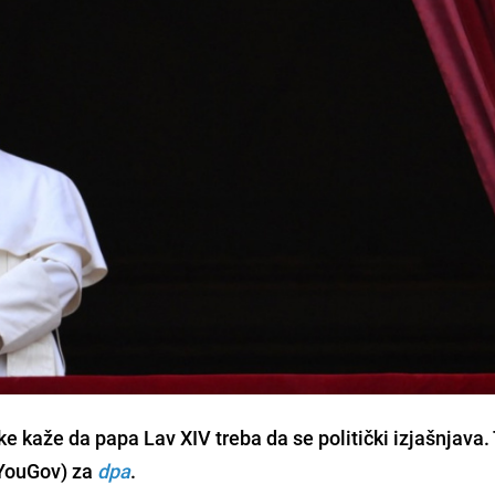
 kaže da papa Lav XIV treba da se politički izjašnjava.
(YouGov) za
dpa
.