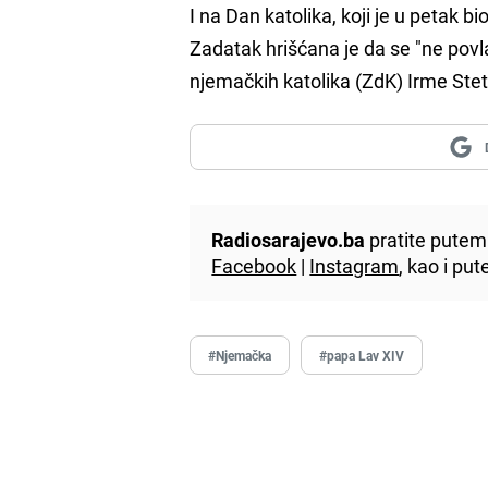
I na Dan katolika, koji je u petak b
Zadatak hrišćana je da se "ne povl
njemačkih katolika (ZdK) Irme Stet
Radiosarajevo.ba
pratite putem 
Facebook
|
Instagram
, kao i p
#Njemačka
#papa Lav XIV