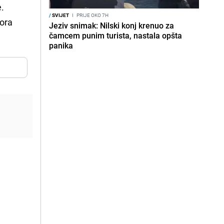
e.
/
SVIJET
I
PRIJE OKO 7H
bora
Jeziv snimak: Nilski konj krenuo za
čamcem punim turista, nastala opšta
panika