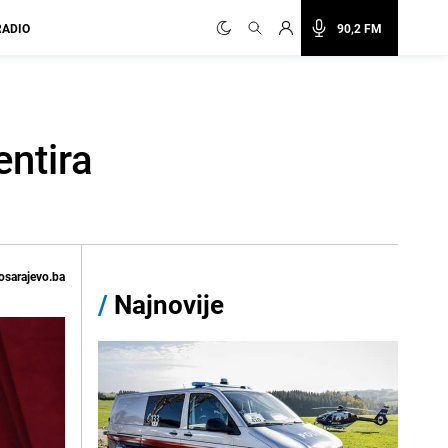
RADIO
90,2 FM
ntira
osarajevo.ba
/
Najnovije