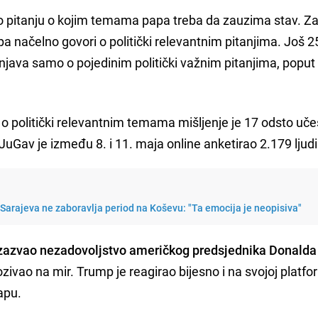
 o pitanju o kojim temama papa treba da zauzima stav. Z
apa načelno govori o politički relevantnim pitanjima. Još 
njava samo o pojedinim politički važnim pitanjima, poput 
o politički relevantnim temama mišljenje je 17 odsto uč
 JuGav je između 8. i 11. maja online anketirao 2.179 ljudi
Sarajeva ne zaboravlja period na Koševu: "Ta emocija je neopisiva"
izazvao nezadovoljstvo američkog predsjednika Donald
pozivao na mir. Trump je reagirao bijesno i na svojoj platfo
apu.