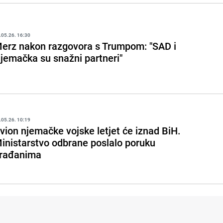
.05.26. 16:30
erz nakon razgovora s Trumpom: "SAD i
jemačka su snažni partneri"
.05.26. 10:19
vion njemačke vojske letjet će iznad BiH.
inistarstvo odbrane poslalo poruku
rađanima