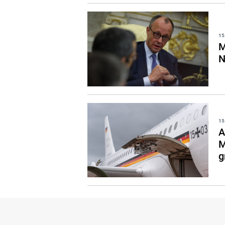
15
M
N
15
A
M
g