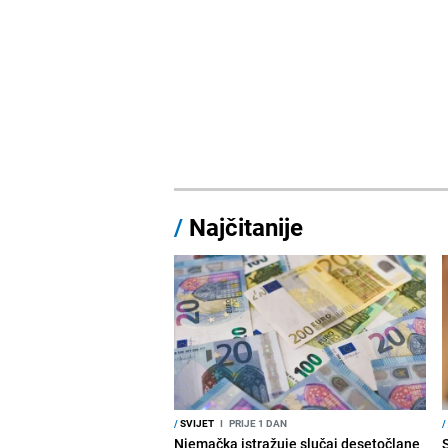
/
Najčitanije
/
SVIJET
I
PRIJE 1 DAN
/
Njemačka istražuje slučaj desetočlane