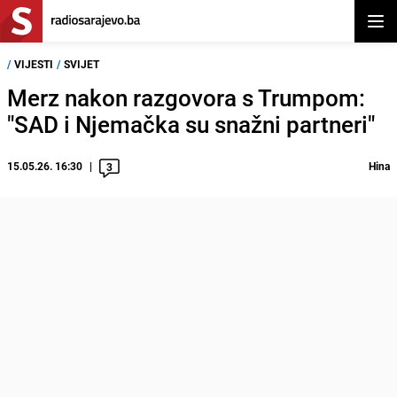
Otvor
/
VIJESTI
/
SVIJET
Merz nakon razgovora s Trumpom:
"SAD i Njemačka su snažni partneri"
15.05.26. 16:30
Hina
3