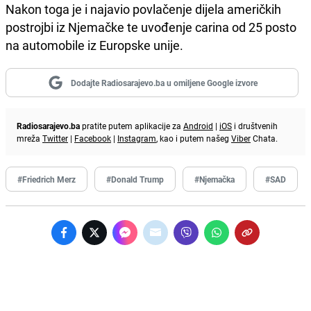
Nakon toga je i najavio povlačenje dijela američkih
postrojbi iz Njemačke te uvođenje carina od 25 posto
na automobile iz Europske unije.
Dodajte Radiosarajevo.ba u omiljene Google izvore
Radiosarajevo.ba
pratite putem aplikacije za
Android
|
iOS
i društvenih
mreža
Twitter
|
Facebook
|
Instagram
, kao i putem našeg
Viber
Chata.
#Friedrich Merz
#Donald Trump
#Njemačka
#SAD