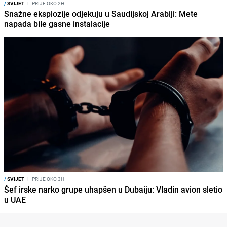
/
SVIJET
I
PRIJE OKO 2H
Snažne eksplozije odjekuju u Saudijskoj Arabiji: Mete
napada bile gasne instalacije
/
SVIJET
I
PRIJE OKO 3H
Šef irske narko grupe uhapšen u Dubaiju: Vladin avion sletio
u UAE