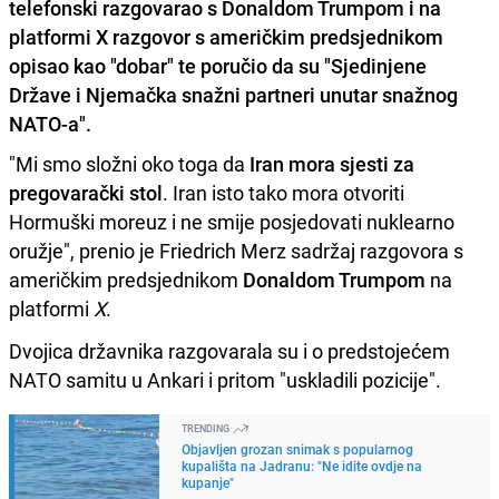
telefonski razgovarao s Donaldom Trumpom i na
platformi X razgovor s američkim predsjednikom
opisao kao "dobar" te poručio da su "Sjedinjene
Države i Njemačka snažni partneri unutar snažnog
NATO-a".
"Mi smo složni oko toga da
Iran mora sjesti za
pregovarački stol
. Iran isto tako mora otvoriti
Hormuški moreuz i ne smije posjedovati nuklearno
oružje", prenio je Friedrich Merz sadržaj razgovora s
američkim predsjednikom
Donaldom Trumpom
na
platformi
X
.
Dvojica državnika razgovarala su i o predstojećem
NATO samitu u Ankari i pritom "uskladili pozicije".
TRENDING
Objavljen grozan snimak s popularnog
kupališta na Jadranu: "Ne idite ovdje na
kupanje"