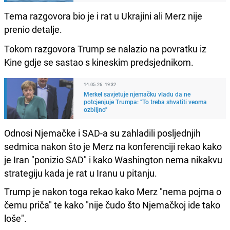
Tema razgovora bio je i rat u Ukrajini ali Merz nije
prenio detalje.
Tokom razgovora Trump se nalazio na povratku iz
Kine gdje se sastao s kineskim predsjednikom.
14.05.26. 19:32
Merkel savjetuje njemačku vladu da ne
potcjenjuje Trumpa: "To treba shvatiti veoma
ozbiljno"
Odnosi Njemačke i SAD-a su zahladili posljednjih
sedmica nakon što je Merz na konferenciji rekao kako
je Iran "ponizio SAD" i kako Washington nema nikakvu
strategiju kada je rat u Iranu u pitanju.
Trump je nakon toga rekao kako Merz "nema pojma o
čemu priča" te kako "nije čudo što Njemačkoj ide tako
loše".