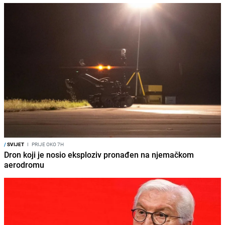
/
SVIJET
I
PRIJE OKO 7H
Dron koji je nosio eksploziv pronađen na njemačkom
aerodromu