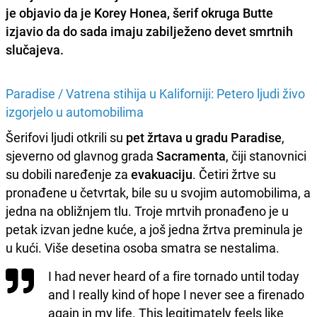
je objavio da je
Korey Honea
, šerif okruga
Butte
izjavio da do sada imaju zabilježeno devet smrtnih
slučajeva.
Paradise / Vatrena stihija u Kaliforniji: Petero ljudi živo
izgorjelo u automobilima
Šerifovi ljudi otkrili su
pet žrtava u gradu Paradise
,
sjeverno od glavnog grada
Sacramenta
, čiji stanovnici
su dobili naređenje za
evakuaciju
. Četiri žrtve su
pronađene u četvrtak, bile su u svojim automobilima, a
jedna na obližnjem tlu. Troje mrtvih pronađeno je u
petak izvan jedne kuće, a još jedna žrtva preminula je
u kući. Više desetina osoba smatra se nestalima.
I had never heard of a fire tornado until today
and I really kind of hope I never see a firenado
again in my life. This legitimately feels like