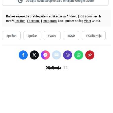
Dodajte Radiosarajevo.ba u omiljene Google izvore
Radiosarajevo.ba
pratite putem aplikacije za
Android
|
iOS
i društvenih
mreža
Twitter
|
Facebook
|
Instagram
, kao i putem našeg
Viber
Chata.
#požari
#požar
#vatra
#SAD
#Kalifornija
12
Dijeljenja