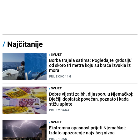
/
Najčitanije
/
SVIJET
Borba trajala satima: Pogledajte 'grdosiju'
od skoro tri metra koju su braća izvukla iz
mora
PRIJE OKO 11H
/
SVIJET
Dobre vijesti za bh. dijasporu u Njemačkoj:
Dječiji doplatak povećan, poznato i kada
stižu uplate
PRIJE 2 DANA
/
SVIJET
Ekstremna opasnost prijeti Njemačkoj:
Izdato upozorenje najvišeg nivoa
PRIJE 1 DAN