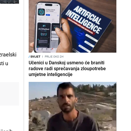
zraelski
/
SVIJET
I
PRIJE OKO 2H
Učenici u Danskoj usmeno će braniti
ti u
radove radi sprečavanja zloupotrebe
umjetne inteligencije