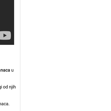
anaca
u
 od njih
naca.