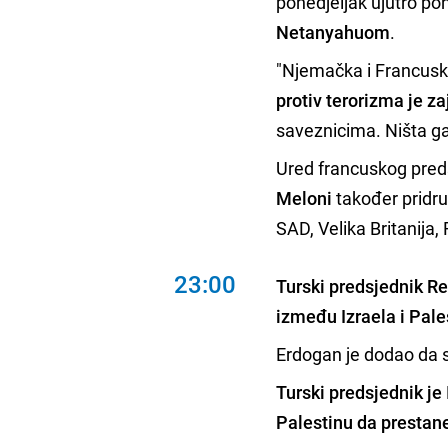
ponedjeljak ujutro p
Netanyahuom
.
"Njemačka i Francuska
protiv terorizma je zaj
saveznicima. Ništa ga
Ured francuskog preds
Meloni
također pridru
SAD, Velika Britanija,
23:00
Turski predsjednik Re
između Izraela i Pale
Erdogan je dodao da 
Turski predsjednik je 
Palestinu da prestane 