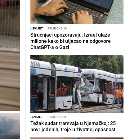
/
SVIJET
I
PRIJE OKO 1H
Stručnjaci upozoravaju: Izrael ulaže
milione kako bi utjecao na odgovore
ChatGPT-a o Gazi
/
SVIJET
I
PRIJE OKO 2H
Težak sudar tramvaja u Njemačkoj: 25
povrijeđenih, troje u životnoj opasnosti