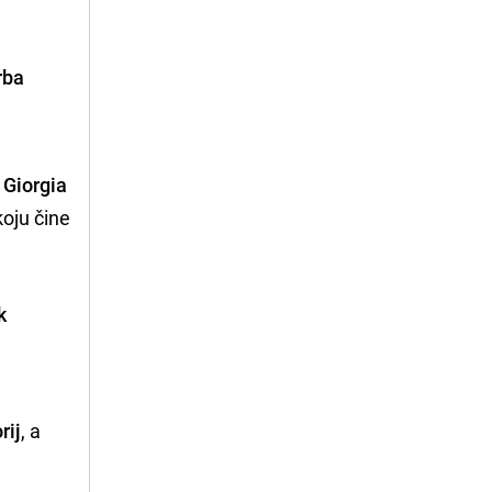
rba
m
a
Giorgia
koju čine
k
rij
, a