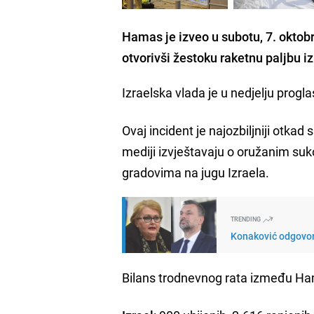
Hamas je izveo u subotu, 7. oktobr
otvorivši žestoku raketnu paljbu i
Izraelska vlada je u nedjelju progl
Ovaj incident je najozbiljniji otkad
mediji izvještavaju o oružanim su
gradovima na jugu Izraela.
TRENDING
Konaković odgovori
Bilans trodnevnog rata između Ham