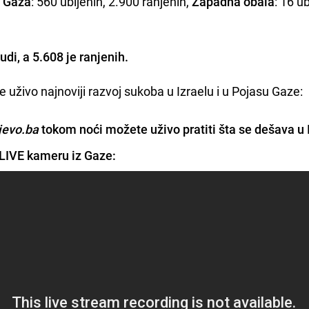
,
Gaza
: 560 ubijenih, 2.900 ranjenih,
Zapadna obala
: 16 ub
di, a 5.608 je ranjenih.
e uživo najnoviji razvoj sukoba u Izraelu i u Pojasu Gaze:
jevo.ba
tokom noći možete uživo pratiti šta se dešava u 
i LIVE kameru iz Gaze: