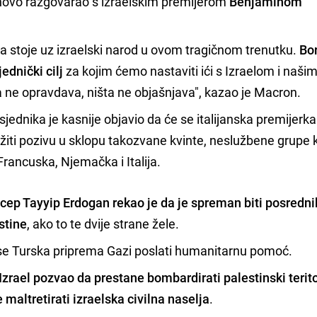
onovo razgovarao s izraelskim premijerom
Benjaminom
 stoje uz izraelski narod u ovom tragičnom trenutku.
Bo
ednički cilj
za kojim ćemo nastaviti ići s Izraelom i naši
 ne opravdava, ništa ne objašnjava", kazao je Macron.
jednika je kasnije objavio da će se italijanska premijerk
žiti pozivu u sklopu takozvane kvinte, neslužbene grupe 
 Francuska, Njemačka i Italija.
cep Tayyip Erdogan rekao je da je spreman biti posredni
stine
, ako to te dvije strane žele.
se Turska priprema Gazi poslati humanitarnu pomoć.
Izrael pozvao da prestane bombardirati palestinski terito
maltretirati izraelska civilna naselja
.