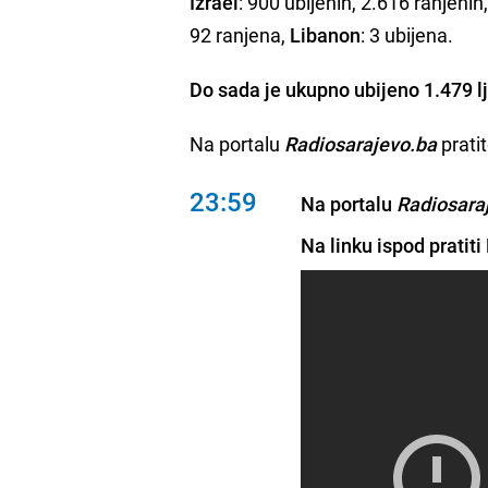
Izrael
: 900 ubijenih, 2.616 ranjenih
92 ranjena,
Libanon
: 3 ubijena.
Do sada je ukupno ubijeno 1.479 lju
Na portalu
Radiosarajevo.ba
pratit
23:59
Na portalu
Radiosara
Na linku ispod pratit