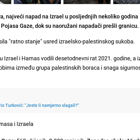
a, najveći napad na Izrael u posljednjih nekoliko godina
z Pojasa Gaze, dok su naoružani napadači prešli granicu.
asila "ratno stanje" usred izraelsko-palestinskog sukoba.
 su Izrael i Hamas vodili desetodnevni rat 2021. godine, a i
kobima između grupa palestinskih boraca i snaga sigurnos
o Turković: "Jeste li namjerno slagali?"
asa i Izraela