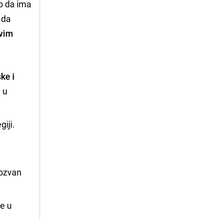
o da ima
 da
ovim
ke i
 u
iji.
 pozvan
je u