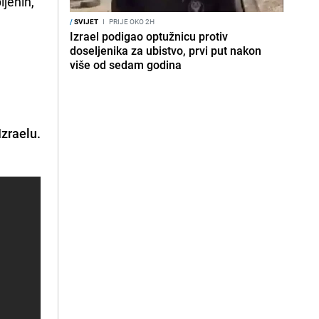
ijenih,
/
SVIJET
I
PRIJE OKO 2H
Izrael podigao optužnicu protiv
doseljenika za ubistvo, prvi put nakon
više od sedam godina
Izraelu.