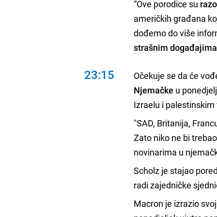
“Ove porodice su
razo
američkih građana koj
dođemo do više infor
strašnim događajima
23:15
Očekuje se da će vo
Njemačke
u ponedjelj
Izraelu i palestinskim
"SAD, Britanija, Franc
Zato niko ne bi trebao 
novinarima u njema
Scholz je stajao por
radi zajedničke sjedni
Macron je izrazio svoj