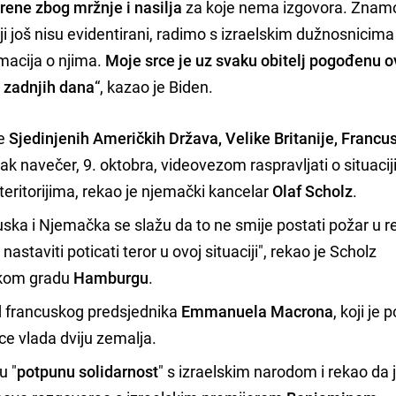
rene zbog mržnje i nasilja
za koje nema izgovora. Znam
i još nisu evidentirani, radimo s izraelskim dužnosnicima
macija o njima.
Moje srce je uz svaku obitelj pogođenu 
 zadnjih dana
“, kazao je Biden.
đe
Sjedinjenih Američkih Država, Velike Britanije, Francus
ak navečer, 9. oktobra, videovezom raspravljati o situaciji
 teritorijima, rekao je njemački kancelar
Olaf Scholz
.
uska i Njemačka se slažu da to ne smije postati požar u reg
nastaviti poticati teror u ovoj situaciji", rekao je Scholz
čkom gradu
Hamburgu
.
ed francuskog predsjednika
Emmanuela Macrona
, koji je
ce vlada dviju zemalja.
u "
potpunu solidarnost
" s izraelskim narodom i rekao da 