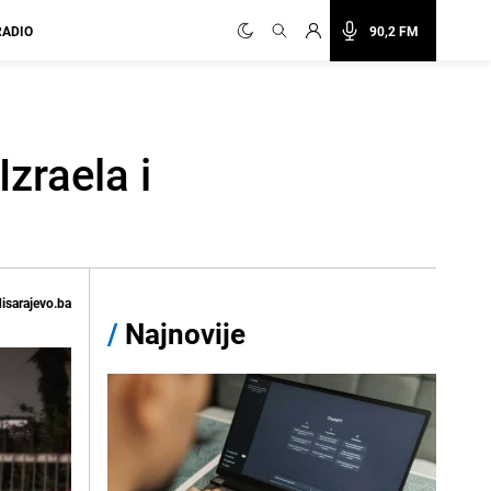
RADIO
90,2 FM
zraela i
isarajevo.ba
/
Najnovije