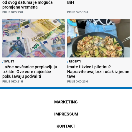
od ovog datuma je moguća
BiH
promjena vremena
PRIJE OKO 19H
PRIJE OKO 19H
/
SVIJET
/
RECEPTI
Lažne novčanice preplavljuju
Imate tikvice i piletinu?
tržište: Ove eure najčešće
Napravite ovaj brzi ručak iz jedne
pokušavaju podvaliti
tave
PRIJE OKO 21H
PRIJE OKO 23H
MARKETING
IMPRESSUM
KONTAKT