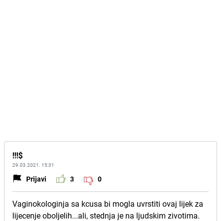
!!!$
29.03.2021. 15:31
Prijavi
3
0
Vaginokologinja sa kcusa bi mogla uvrstiti ovaj lijek za
lijecenje oboljelih...ali, stednja je na ljudskim zivotima.