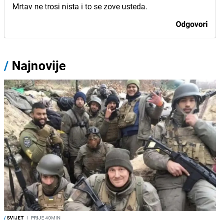
Mrtav ne trosi nista i to se zove usteda.
Odgovori
/
Najnovije
/
SVIJET
I
PRIJE 40MIN