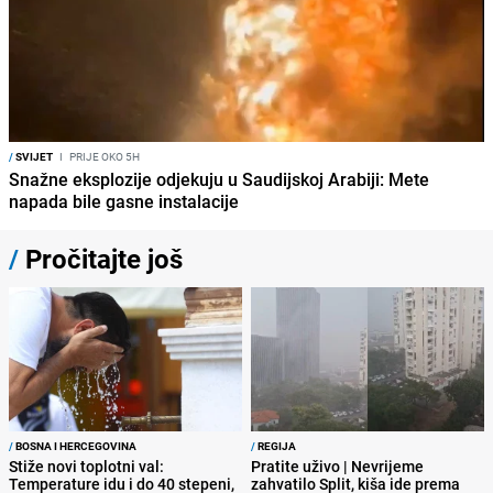
/
SVIJET
I
PRIJE OKO 5H
Snažne eksplozije odjekuju u Saudijskoj Arabiji: Mete
napada bile gasne instalacije
/
Pročitajte još
/
BOSNA I HERCEGOVINA
/
REGIJA
Stiže novi toplotni val:
Pratite uživo | Nevrijeme
Temperature idu i do 40 stepeni,
zahvatilo Split, kiša ide prema