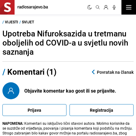
Otvor
/
VIJESTI
/
SVIJET
Upotreba Nifuroksazida u tretmanu
oboljelih od COVID-a u svjetlu novih
saznanja
/
Komentari (1)
Povratak na članak
Objavite komentar kao gost ili se prijavite.
Prijava
Registracija
NAPOMENA:
Komentari su isključivo lični stavovi autora. Molimo korisnike da
se suzdrže od vrijeđanja, psovanja i pisanja komentara koji podstiču na mržnju.
Strogo zabranjen bilo kakav govor mržnje na portalu radiosarajevo.ba, zbog