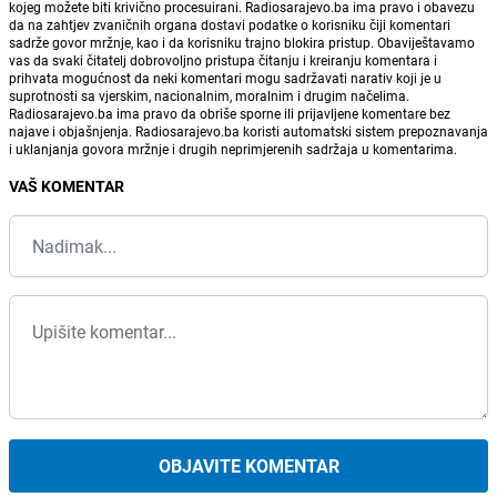
kojeg možete biti krivično procesuirani. Radiosarajevo.ba ima pravo i obavezu
da na zahtjev zvaničnih organa dostavi podatke o korisniku čiji komentari
sadrže govor mržnje, kao i da korisniku trajno blokira pristup. Obaviještavamo
vas da svaki čitatelj dobrovoljno pristupa čitanju i kreiranju komentara i
prihvata mogućnost da neki komentari mogu sadržavati narativ koji je u
suprotnosti sa vjerskim, nacionalnim, moralnim i drugim načelima.
Radiosarajevo.ba ima pravo da obriše sporne ili prijavljene komentare bez
najave i objašnjenja. Radiosarajevo.ba koristi automatski sistem prepoznavanja
i uklanjanja govora mržnje i drugih neprimjerenih sadržaja u komentarima.
VAŠ KOMENTAR
OBJAVITE KOMENTAR