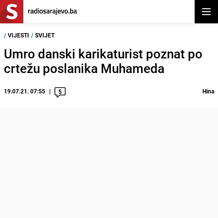
Otvor
/
VIJESTI
/
SVIJET
Umro danski karikaturist poznat po
crtežu poslanika Muhameda
19.07.21. 07:55
Hina
5