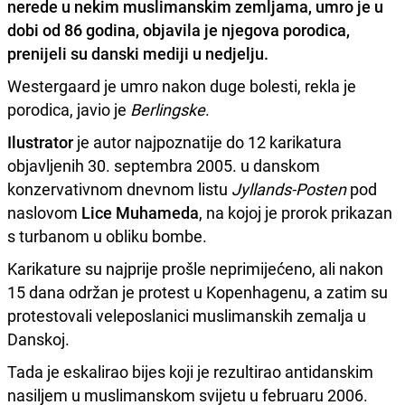
nerede u nekim muslimanskim zemljama,
umro je u
dobi od 86 godina
, objavila je njegova porodica,
prenijeli su danski mediji u nedjelju.
Westergaard je umro nakon duge bolesti, rekla je
porodica, javio je
Berlingske
.
Ilustrator
je autor najpoznatije do 12 karikatura
objavljenih 30. septembra 2005. u danskom
konzervativnom dnevnom listu
Jyllands-Posten
pod
naslovom
Lice Muhameda
, na kojoj je prorok prikazan
s turbanom u obliku bombe.
Karikature su najprije prošle neprimijećeno, ali nakon
15 dana održan je protest u Kopenhagenu, a zatim su
protestovali veleposlanici muslimanskih zemalja u
Danskoj.
Tada je eskalirao bijes koji je rezultirao antidanskim
nasiljem u muslimanskom svijetu u februaru 2006.