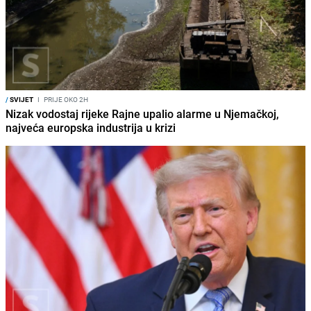
/
SVIJET
I
PRIJE OKO 2H
Nizak vodostaj rijeke Rajne upalio alarme u Njemačkoj,
najveća europska industrija u krizi