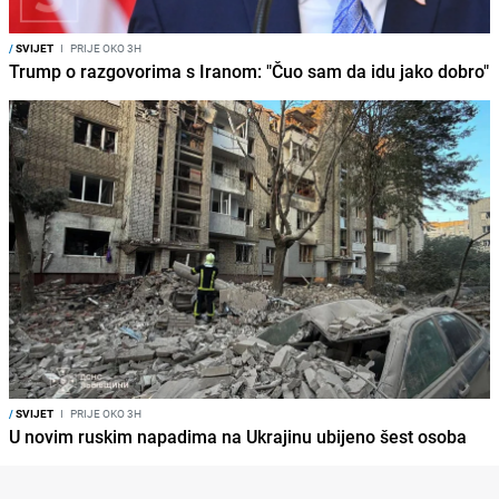
/
SVIJET
I
PRIJE OKO 3H
Trump o razgovorima s Iranom: "Čuo sam da idu jako dobro"
/
SVIJET
I
PRIJE OKO 3H
U novim ruskim napadima na Ukrajinu ubijeno šest osoba