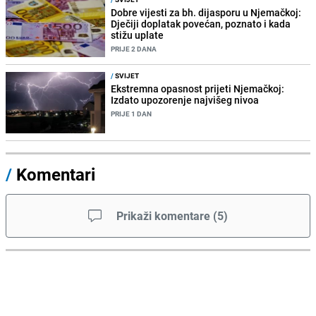
Dobre vijesti za bh. dijasporu u Njemačkoj:
Dječiji doplatak povećan, poznato i kada
stižu uplate
PRIJE 2 DANA
/
SVIJET
Ekstremna opasnost prijeti Njemačkoj:
Izdato upozorenje najvišeg nivoa
PRIJE 1 DAN
/
Komentari
Prikaži komentare
(
5
)