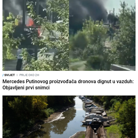
/
SVIJET
I
PRIJE OKO 2H
Mercedes Putinovog proizvođača dronova dignut u vazduh:
Objavljeni prvi snimci