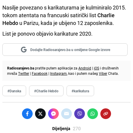
Nasilje povezano s karikaturama je kulminiralo 2015.
tokom atentata na francuski satirički list
Charlie
Hebdo
u Parizu, kada je ubijeno 12 zaposlenika.
List je ponovo objavio karikature 2020.
Dodajte Radiosarajevo.ba u omiljene Google izvore
Radiosarajevo.ba
pratite putem aplikacije za
Android
|
iOS
i društvenih
mreža
Twitter
|
Facebook
|
Instagram
, kao i putem našeg
Viber
Chata.
#Danska
#Charlie Hebdo
#karikatura
270
Dijeljenja