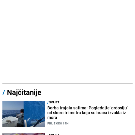
/
Najčitanije
/
SVIJET
Borba trajala satima: Pogledajte 'grdosiju'
od skoro tri metra koju su braća izvukla iz
mora
PRIJE OKO 19H
/
SVIJET