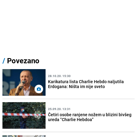
/
Povezano
28.10.20. 15:30
Karikatura lista Charlie Hebdo naljutila
Erdogana: Ništa im nije sveto
25.09.20. 13:31
Četiri osobe ranjene nožem u blizini bivšeg
ureda "Charlie Hebdoa"