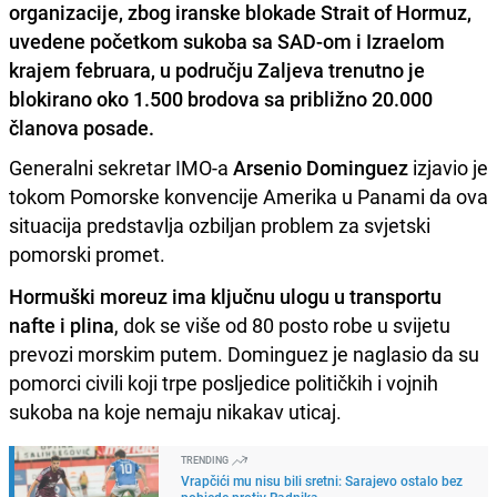
organizacije, zbog iranske blokade Strait of Hormuz,
uvedene početkom sukoba sa SAD-om i Izraelom
krajem februara, u području Zaljeva trenutno je
blokirano oko 1.500 brodova sa približno 20.000
članova posade.
Generalni sekretar IMO-a
Arsenio Dominguez
izjavio je
tokom Pomorske konvencije Amerika u Panami da ova
situacija predstavlja ozbiljan problem za svjetski
pomorski promet.
Hormuški moreuz ima ključnu ulogu u transportu
nafte i plina
, dok se više od 80 posto robe u svijetu
prevozi morskim putem. Dominguez je naglasio da su
pomorci civili koji trpe posljedice političkih i vojnih
sukoba na koje nemaju nikakav uticaj.
TRENDING
Vrapčići mu nisu bili sretni: Sarajevo ostalo bez
pobjede protiv Radnika