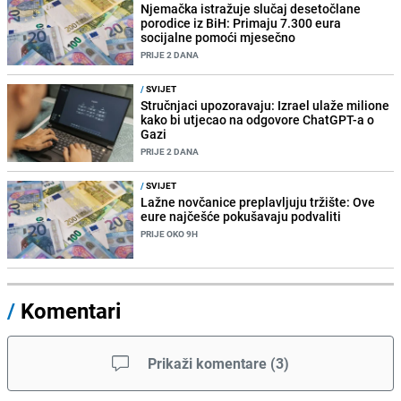
Njemačka istražuje slučaj desetočlane
porodice iz BiH: Primaju 7.300 eura
socijalne pomoći mjesečno
PRIJE 2 DANA
/
SVIJET
Stručnjaci upozoravaju: Izrael ulaže milione
kako bi utjecao na odgovore ChatGPT-a o
Gazi
PRIJE 2 DANA
/
SVIJET
Lažne novčanice preplavljuju tržište: Ove
eure najčešće pokušavaju podvaliti
PRIJE OKO 9H
/
Komentari
Prikaži komentare
(
3
)