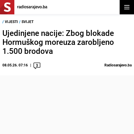
Otvor
/
VIJESTI
/
SVIJET
Ujedinjene nacije: Zbog blokade
Hormuškog moreuza zarobljeno
1.500 brodova
08.05.26. 07:16
Radiosarajevo.ba
3