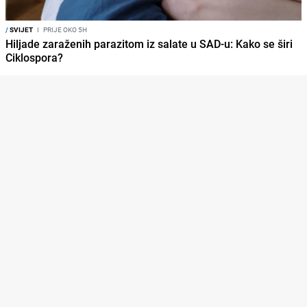
/
SVIJET
I
PRIJE OKO 5H
Hiljade zaraženih parazitom iz salate u SAD-u: Kako se širi
Ciklospora?