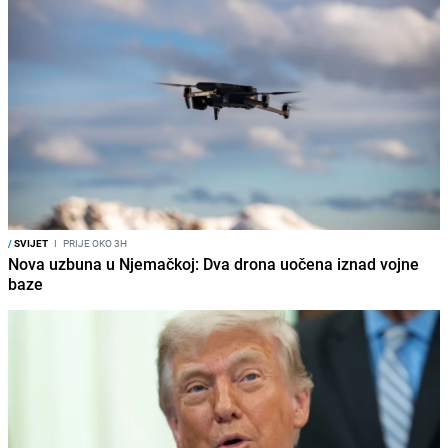
/
SVIJET
I
PRIJE OKO 3H
Nova uzbuna u Njemačkoj: Dva drona uočena iznad vojne
baze