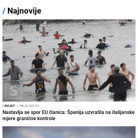
/
Najnovije
/
SVIJET
I
PRIJE OKO 2H
Nastavlja se spor EU članica: Španija uzvratila na italijanske
mjere granične kontrole