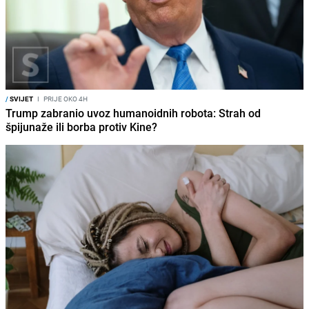
/
SVIJET
I
PRIJE OKO 4H
Trump zabranio uvoz humanoidnih robota: Strah od
špijunaže ili borba protiv Kine?