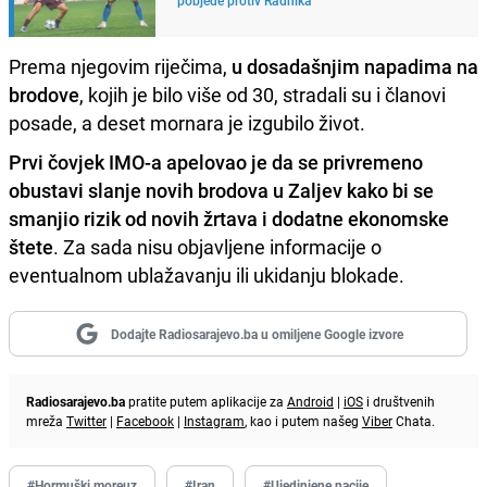
Prema njegovim riječima,
u dosadašnjim napadima na
brodove
, kojih je bilo više od 30, stradali su i članovi
posade, a deset mornara je izgubilo život.
Prvi čovjek IMO-a apelovao je da se privremeno
obustavi slanje novih brodova u Zaljev kako bi se
smanjio rizik od novih žrtava i dodatne ekonomske
štete
. Za sada nisu objavljene informacije o
eventualnom ublažavanju ili ukidanju blokade.
Dodajte Radiosarajevo.ba u omiljene Google izvore
Radiosarajevo.ba
pratite putem aplikacije za
Android
|
iOS
i društvenih
mreža
Twitter
|
Facebook
|
Instagram
, kao i putem našeg
Viber
Chata.
#Hormuški moreuz
#Iran
#Ujedinjene nacije