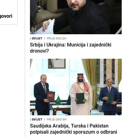
ovori
/
SVIJET
I
PRIJE OKO 2H
Srbija i Ukrajina: Municija i zajednički
dronovi?
/
SVIJET
I
PRIJE OKO 4H
Saudijska Arabija, Turska i Pakistan
potpisali zajednički sporazum o odbrani