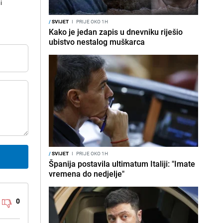
i
/
SVIJET
I
PRIJE OKO 1H
Kako je jedan zapis u dnevniku riješio
ubistvo nestalog muškarca
/
SVIJET
I
PRIJE OKO 1H
Španija postavila ultimatum Italiji: "Imate
vremena do nedjelje"
0