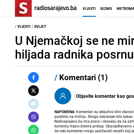
VIJESTI
BIZNIS
METROMA
/
VIJESTI
/
SVIJET
U Njemačkoj se ne mi
hiljada radnika posrnu
/
Komentari (1)
Objavite komentar kao gost i
NAPOMENA:
Komentari su isključivo lični stavov
podstiču na mržnju. Strogo zabranjen bilo kakav 
Radiosarajevo.ba ima pravo i obavezu da na zahtj
korisniku trajno blokira pristup. Obaviještavamo 
da neki komentari mogu sadržavati narativ koji j