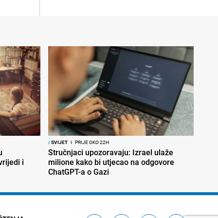
/
SVIJET
I
PRIJE OKO 22H
u
Stručnjaci upozoravaju: Izrael ulaže
rijedi i
milione kako bi utjecao na odgovore
ChatGPT-a o Gazi