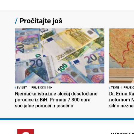
/
Pročitajte još
/
SVIJET
I
PRIJE OKO 19H
/
TEME
I
PRIJE 
Njemačka istražuje slučaj desetočlane
Dr. Erma Ra
porodice iz BiH: Primaju 7.300 eura
notornom M
socijalne pomoći mjesečno
silno nezna