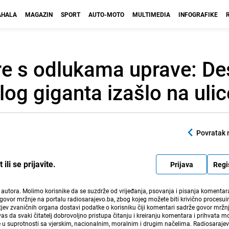
HALA
MAGAZIN
SPORT
AUTO-MOTO
MULTIMEDIA
INFOGRAFIKE
re s odlukama uprave: De
log giganta izašlo na ulic
Povratak 
li se prijavite.
Prijava
Regi
i autora. Molimo korisnike da se suzdrže od vrijeđanja, psovanja i pisanja komentara
govor mržnje na portalu radiosarajevo.ba, zbog kojeg možete biti krivično procesuir
ev zvaničnih organa dostavi podatke o korisniku čiji komentari sadrže govor mržnj
vas da svaki čitatelj dobrovoljno pristupa čitanju i kreiranju komentara i prihvata 
e u suprotnosti sa vjerskim, nacionalnim, moralnim i drugim načelima. Radiosaraje