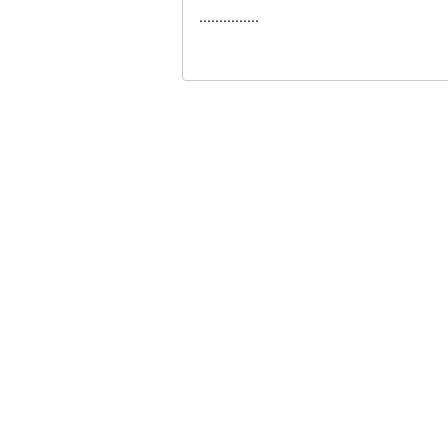
...............