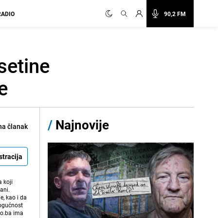
RADIO
90,2 FM
setine
e
/
Najnovije
na članak
stracija
 koji
ani.
e, kao i da
mogućnost
vo.ba ima