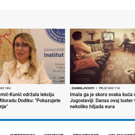
OKO 18H
/
ZANIMLJIVOSTI
I
PRIJE OKO 11H
mić-Kunić održala lekciju
Imala ga je skoro svaka kuća 
iloradu Dodiku: "Pokazujete
Jugoslaviji: Danas ovaj luster v
nje"
nekoliko hiljada eura