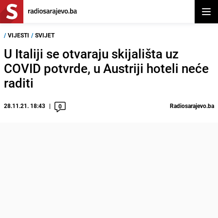
Otvor
/
VIJESTI
/
SVIJET
U Italiji se otvaraju skijališta uz
COVID potvrde, u Austriji hoteli neće
raditi
28.11.21. 18:43
Radiosarajevo.ba
0