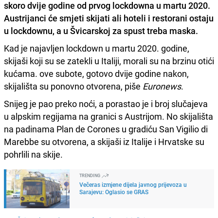
skoro
dvije godine od prvog lockdowna
u martu 2020.
Austrijanci će smjeti skijati ali hoteli i restorani ostaju
u lockdownu, a u Švicarskoj za spust treba maska.
Kad je najavljen lockdown u martu 2020. godine,
skijaši koji su se zatekli u Italiji, morali su na brzinu otići
kućama. ove subote, gotovo dvije godine nakon,
skijališta su ponovno otvorena, piše
Euronews
.
Snijeg je pao preko noći, a porastao je i broj slučajeva
u alpskim regijama na granici s Austrijom. No skijališta
na padinama Plan de Corones u gradiću San Vigilio di
Marebbe su otvorena, a skijaši iz Italije i Hrvatske su
pohrlili na skije.
TRENDING
Večeras izmjene dijela javnog prijevoza u
Sarajevu: Oglasio se GRAS