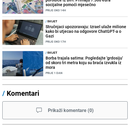
socijalne pomoći mjesečno
PRIJE OKO 14H
/
SVIJET
Stručnjaci upozoravaju: Izrael ulaže milione
kako bi utjecao na odgovore ChatGPT-a o
Gazi
PRIJE OKO 17H
/
SVIJET
Borba trajala satima: Pogledajte 'grdosiju'
od skoro tri metra koju su braća izvukla iz
mora
PRIJE 1 DAN
/
Komentari
Prikaži komentare
(
0
)