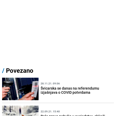
/
Povezano
28.11.21. 09:06
Švicarska se danas na referendumu
izjašnjava o COVID potvrdama
22.09.21. 15:40