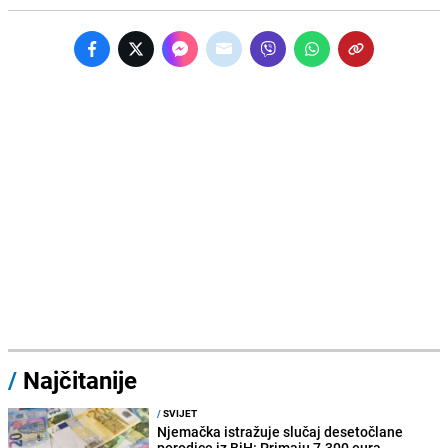
/
Najčitanije
/
SVIJET
Njemačka istražuje slučaj desetočlane
porodice iz BiH: Primaju 7.300 eura