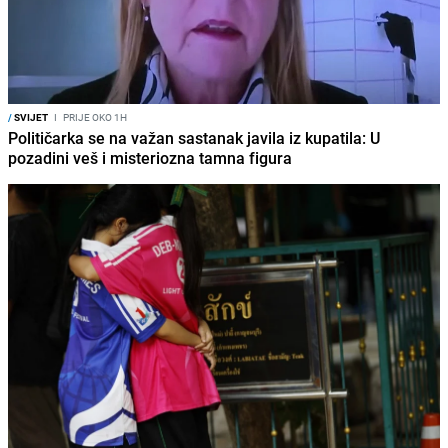
/
SVIJET
I
PRIJE OKO 1H
Političarka se na važan sastanak javila iz kupatila: U
pozadini veš i misteriozna tamna figura