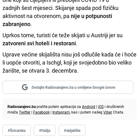
zadnjih šest mjeseci. Skijanje spada pod fizičku
aktivnost na otvorenom, pa
nije u potpunosti
zabranjeno
.
Uprkos tome, turisti će teže skijati u Austriji jer su
zatvoreni svi hoteli i restorani
.
Uprave većine skijališta nisu još odlučile kada će i hoće
li uopće otvoriti, a Ischgl, koji je svojedobno bio veliko
žarište, se otvara 3. decembra.
Dodajte Radiosarajevo.ba u omiljene Google izvore
Radiosarajevo.ba
pratite putem aplikacije za
Android
|
iOS
i društvenih
mreža
Twitter
|
Facebook
|
Instagram
, kao i putem našeg
Viber
Chata.
#Švicarska
#Italija
#skijalište