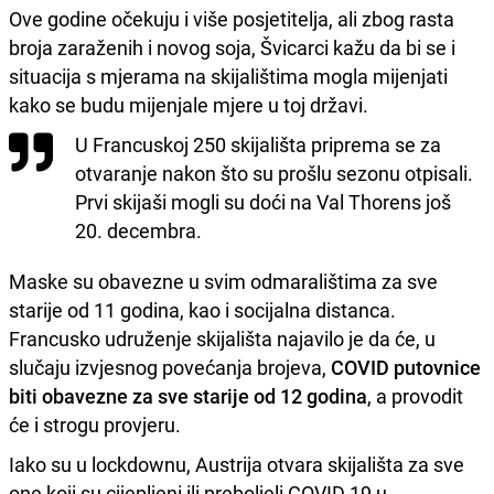
Ove godine očekuju i više posjetitelja, ali zbog rasta
broja zaraženih i novog soja, Švicarci kažu da bi se i
situacija s mjerama na skijalištima mogla mijenjati
kako se budu mijenjale mjere u toj državi.
U Francuskoj 250 skijališta priprema se za
otvaranje nakon što su prošlu sezonu otpisali.
Prvi skijaši mogli su doći na Val Thorens još
20. decembra.
Maske su obavezne u svim odmaralištima za sve
starije od 11 godina, kao i socijalna distanca.
Francusko udruženje skijališta najavilo je da će, u
slučaju izvjesnog povećanja brojeva,
COVID putovnice
biti obavezne za sve starije od 12 godina
, a provodit
će i strogu provjeru.
Iako su u lockdownu, Austrija otvara skijališta za sve
one koji su cijepljeni ili preboljeli COVID 19 u