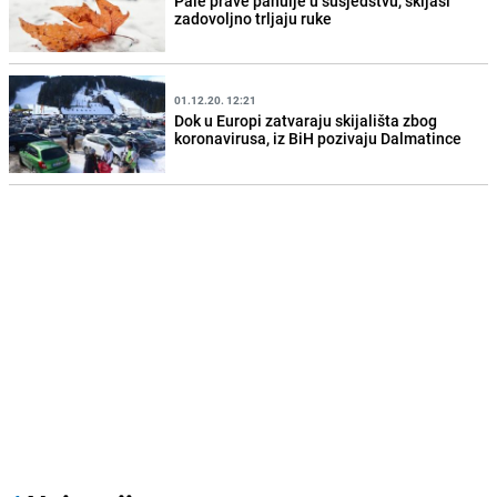
Pale prave pahulje u susjedstvu, skijaši
zadovoljno trljaju ruke
01.12.20. 12:21
Dok u Europi zatvaraju skijališta zbog
koronavirusa, iz BiH pozivaju Dalmatince