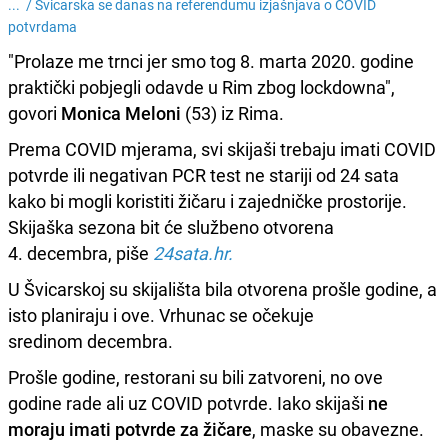
... /
Švicarska se danas na referendumu izjašnjava o COVID
potvrdama
"Prolaze me trnci jer smo tog 8. marta 2020. godine
praktički pobjegli odavde u Rim zbog lockdowna",
govori
Monica Meloni
(53) iz Rima.
Prema COVID mjerama, svi skijaši trebaju imati COVID
potvrde ili negativan PCR test ne stariji od 24 sata
kako bi mogli koristiti žičaru i zajedničke prostorije.
Skijaška sezona bit će službeno otvorena
4. decembra, piše
24sata.hr.
U Švicarskoj su skijališta bila otvorena prošle godine, a
isto planiraju i ove. Vrhunac se očekuje
sredinom decembra.
Prošle godine, restorani su bili zatvoreni, no ove
godine rade ali uz COVID potvrde. Iako skijaši
ne
moraju imati potvrde za žičare
, maske su obavezne.