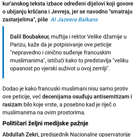
kur'anskog teksta izbace određeni dijelovi koji govore
o ubijanju kršćana i Jevreja, jer se navodno "smatraju
zastarjelima", piše
Al Jazeera Balkans
Dalil Boubakeur,
 muftija i rektor Velike džamije u 
Parizu, kaže da je potpisivanje ove peticije 
"nepravedno i cinično suđenje francuskim 
muslimanima", ističući kako to predstavlja "veliku 
opasnost po vjerski suživot u ovoj zemlji".
Dodao je kako francuski muslimani nisu samo protiv
ove peticije, već
decenijama osuđuju antisemitizam i
rasizam
bilo koje vrste, a posebno kad je riječ o
muslimanima na ovim prostorima.
Političari željni medijske pažnje
Abdullah Zekri,
predsjednik Nacionalne opservatorije