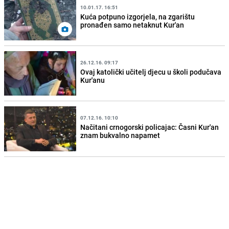
10.01.17. 16:51
Kuća potpuno izgorjela, na zgarištu
pronađen samo netaknut Kur'an
26.12.16. 09:17
Ovaj katolički učitelj djecu u školi podučava
Kur'anu
07.12.16. 10:10
Načitani crnogorski policajac: Časni Kur'an
znam bukvalno napamet