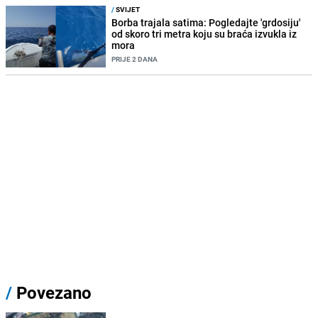
/
SVIJET
Borba trajala satima: Pogledajte 'grdosiju'
od skoro tri metra koju su braća izvukla iz
mora
PRIJE 2 DANA
/
Povezano