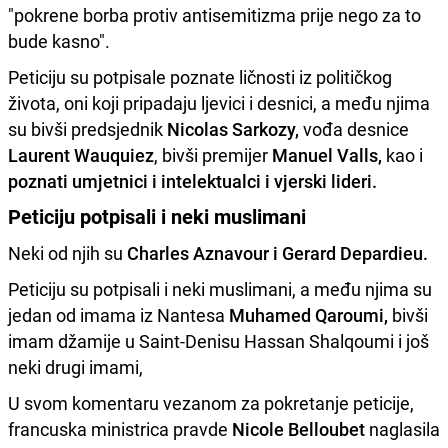
"pokrene borba protiv antisemitizma prije nego za to
bude kasno".
Peticiju su potpisale poznate ličnosti iz političkog
života, oni koji pripadaju ljevici i desnici, a među njima
su bivši predsjednik
Nicolas Sarkozy,
vođa desnice
Laurent Wauquiez
, bivši premijer
Manuel Valls,
kao i
poznati umjetnici i intelektualci i vjerski lideri.
Peticiju potpisali i neki muslimani
Neki od njih su
Charles Aznavour i Gerard Depardieu.
Peticiju su potpisali i neki muslimani, a među njima su
jedan od imama iz Nantesa
Muhamed Qaroumi,
bivši
imam džamije u Saint-Denisu Hassan Shalqoumi i još
neki drugi imami,
U svom komentaru vezanom za pokretanje peticije,
francuska ministrica pravde
Nicole Belloubet
naglasila