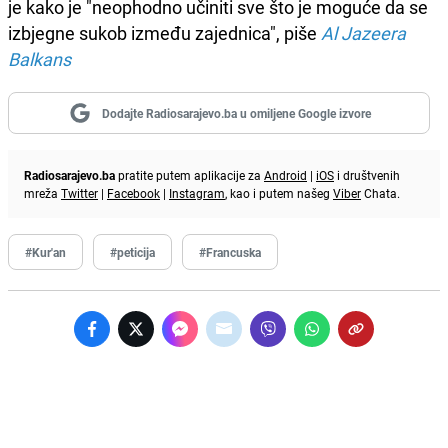
je kako je "neophodno učiniti sve što je moguće da se
izbjegne sukob između zajednica", piše
Al Jazeera
Balkans
Dodajte Radiosarajevo.ba u omiljene Google izvore
Radiosarajevo.ba
pratite putem aplikacije za
Android
|
iOS
i društvenih
mreža
Twitter
|
Facebook
|
Instagram
, kao i putem našeg
Viber
Chata.
#Kur'an
#peticija
#Francuska