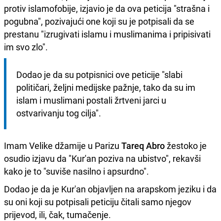
protiv islamofobije, izjavio je da ova peticija "strašna i
pogubna", pozivajući one koji su je potpisali da se
prestanu "izrugivati islamu i muslimanima i pripisivati
im svo zlo".
Dodao je da su potpisnici ove peticije "slabi 
političari, željni medijske pažnje, tako da su im 
islam i muslimani postali žrtveni jarci u 
ostvarivanju tog cilja".
Imam Velike džamije u Parizu
Tareq Abro
žestoko je
osudio izjavu da "Kur'an poziva na ubistvo", rekavši
kako je to "suviše nasilno i apsurdno".
Dodao je da je Kur'an objavljen na arapskom jeziku i da
su oni koji su potpisali peticiju čitali samo njegov
prijevod, ili, čak, tumačenje.