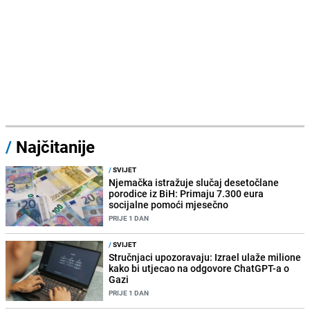
/
Najčitanije
/
SVIJET
Njemačka istražuje slučaj desetočlane
porodice iz BiH: Primaju 7.300 eura
socijalne pomoći mjesečno
PRIJE 1 DAN
/
SVIJET
Stručnjaci upozoravaju: Izrael ulaže milione
kako bi utjecao na odgovore ChatGPT-a o
Gazi
PRIJE 1 DAN