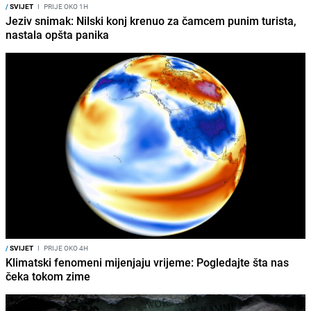
/
SVIJET
I
PRIJE OKO 1H
Jeziv snimak: Nilski konj krenuo za čamcem punim turista,
nastala opšta panika
/
SVIJET
I
PRIJE OKO 4H
Klimatski fenomeni mijenjaju vrijeme: Pogledajte šta nas
čeka tokom zime