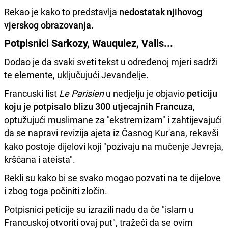
Rekao je kako to predstavlja
nedostatak njihovog
vjerskog obrazovanja.
Potpisnici Sarkozy, Wauquiez, Valls...
Dodao je da svaki sveti tekst u određenoj mjeri sadrži
te elemente, uključujući Jevanđelje.
Francuski list
Le Parisien
u nedjelju je objavio
peticiju
koju je potpisalo blizu 300 utjecajnih Francuza,
optužujući muslimane za "ekstremizam" i zahtijevajući
da se napravi revizija ajeta iz Časnog Kur'ana, rekavši
kako postoje dijelovi koji "pozivaju na mučenje Jevreja,
kršćana i ateista".
Rekli su kako bi se svako mogao pozvati na te dijelove
i zbog toga počiniti zločin.
Potpisnici peticije su izrazili nadu da će "islam u
Francuskoj otvoriti ovaj put", tražeći da se ovim