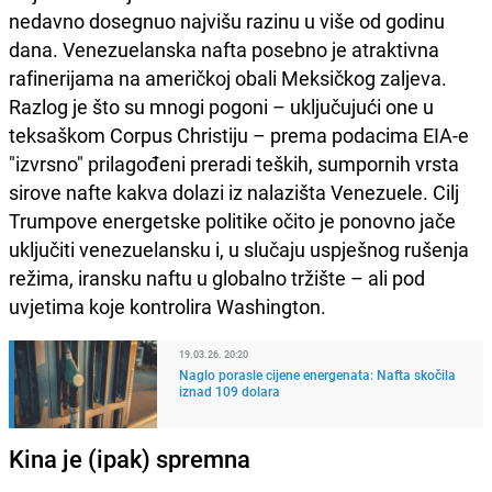
nedavno dosegnuo najvišu razinu u više od godinu
dana. Venezuelanska nafta posebno je atraktivna
rafinerijama na američkoj obali Meksičkog zaljeva.
Razlog je što su mnogi pogoni – uključujući one u
teksaškom Corpus Christiju – prema podacima EIA-e
"izvrsno" prilagođeni preradi teških, sumpornih vrsta
sirove nafte kakva dolazi iz nalazišta Venezuele. Cilj
Trumpove energetske politike očito je ponovno jače
uključiti venezuelansku i, u slučaju uspješnog rušenja
režima, iransku naftu u globalno tržište – ali pod
uvjetima koje kontrolira Washington.
19.03.26. 20:20
Naglo porasle cijene energenata: Nafta skočila
iznad 109 dolara
Kina je (ipak) spremna