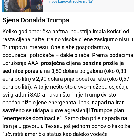
neće kupovati rusku naftu"
Sjena Donalda Trumpa
Koliko god američka naftna industrija imala koristi od
rasta cijena nafte, trajno visoke cijene zasigurno nisu u
Trumpovu interesu. One slabe gospodarstvo,
poduzeća i potrošače – dakle birače. Prema podacima
udruženja AAA,
prosječna cijena benzina prošle je
sedmice porasla
na 3,60 dolara po galonu (oko 0,83
eura po litri) s 2,90 dolara prije početka rata (oko 0,67
eura po litri). A to je nešto što u svom džepu osjećaju
svi građani SAD-a nakon što im je Trump čvrsto
obećao niže cijene energenata. Ipak,
napad na Iran
savršeno se uklapa u sve agresivniji Trumpov plan
"energetske dominacije"
. Samo dan prije napada na
Iran je u govoru u Texasu još jednom ponovio kako želi
"učvrstiti američki status kao daleko vodeće