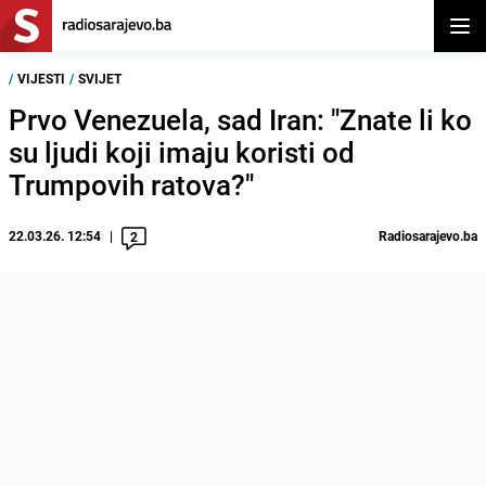
Otvor
/
VIJESTI
/
SVIJET
​​Prvo Venezuela, sad Iran: "Znate li ko
su ljudi koji imaju koristi od
Trumpovih ratova?"
22.03.26. 12:54
Radiosarajevo.ba
2