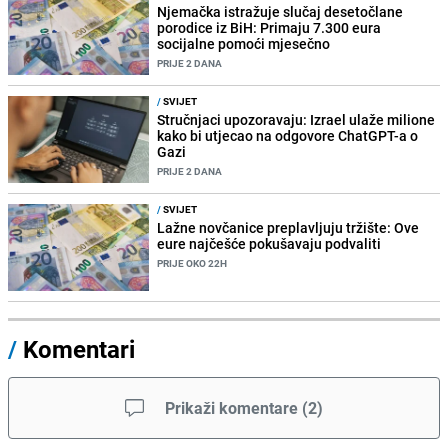
Njemačka istražuje slučaj desetočlane
porodice iz BiH: Primaju 7.300 eura
socijalne pomoći mjesečno
PRIJE 2 DANA
/
SVIJET
Stručnjaci upozoravaju: Izrael ulaže milione
kako bi utjecao na odgovore ChatGPT-a o
Gazi
PRIJE 2 DANA
/
SVIJET
Lažne novčanice preplavljuju tržište: Ove
eure najčešće pokušavaju podvaliti
PRIJE OKO 22H
/
Komentari
Prikaži komentare
(
2
)