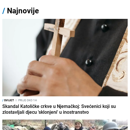
/
Najnovije
/
SVIJET
I
PRIJE OKO 1H
Skandal Katoličke crkve u Njemačkoj: Svećenici koji su
zlostavljali djecu 'sklonjeni' u inostranstvo