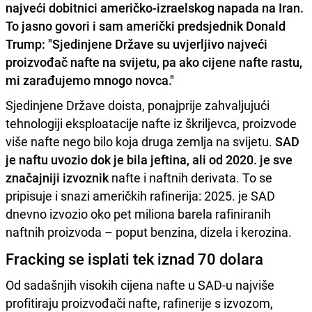
najveći dobitnici američko-izraelskog napada na Iran.
To jasno govori i sam američki predsjednik Donald
Trump: "Sjedinjene Države su uvjerljivo najveći
proizvođač nafte na svijetu, pa ako cijene nafte rastu,
mi zarađujemo mnogo novca."
Sjedinjene Države doista, ponajprije zahvaljujući
tehnologiji eksploatacije nafte iz škriljevca, proizvode
više nafte nego bilo koja druga zemlja na svijetu.
SAD
je naftu uvozio dok je bila jeftina, ali od 2020. je sve
značajniji izvoznik
nafte i naftnih derivata. To se
pripisuje i snazi američkih rafinerija: 2025. je SAD
dnevno izvozio oko pet miliona barela rafiniranih
naftnih proizvoda – poput benzina, dizela i kerozina.
Fracking se isplati tek iznad 70 dolara
Od sadašnjih visokih cijena nafte u SAD-u najviše
profitiraju proizvođači nafte, rafinerije s izvozom,