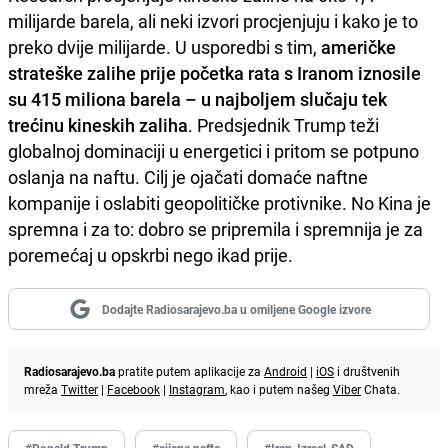
milijarde barela, ali neki izvori procjenjuju i kako je to
preko dvije milijarde. U usporedbi s tim,
američke
strateške zalihe prije početka rata s Iranom iznosile
su 415 miliona barela – u najboljem slučaju tek
trećinu kineskih zaliha
. Predsjednik Trump teži
globalnoj dominaciji u energetici i pritom se potpuno
oslanja na naftu. Cilj je ojačati domaće naftne
kompanije i oslabiti geopolitičke protivnike. No Kina je
spremna i za to: dobro se pripremila i spremnija je za
poremećaj u opskrbi nego ikad prije.
Dodajte Radiosarajevo.ba u omiljene Google izvore
Radiosarajevo.ba
pratite putem aplikacije za
Android
|
iOS
i društvenih
mreža
Twitter
|
Facebook
|
Instagram
, kao i putem našeg
Viber
Chata.
#Donald Trump
#cijene nafte
#Iran_Izrael_SAD