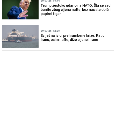
20.03.26. 15:44
Trump žestoko udario na NATO: Šta se sad
bunite zbog cijena nafte, bez nas ste obični
papirni tigar
20.03.26. 12:25
Svijet na ivici prehrambene krize: Rat u
Iranu, osim nafte, diže cijene hrane