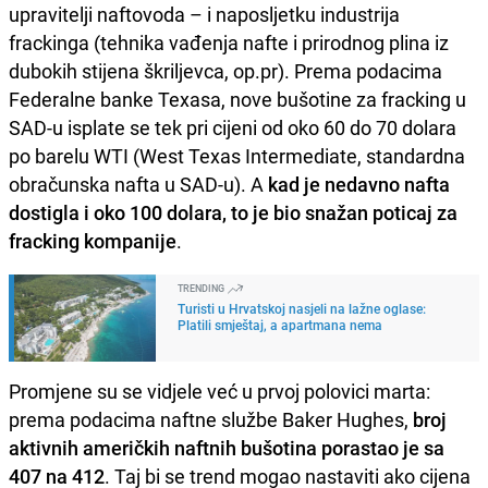
upravitelji naftovoda – i naposljetku industrija
frackinga (tehnika vađenja nafte i prirodnog plina iz
dubokih stijena škriljevca, op.pr). Prema podacima
Federalne banke Texasa, nove bušotine za fracking u
SAD-u isplate se tek pri cijeni od oko 60 do 70 dolara
po barelu WTI (West Texas Intermediate, standardna
obračunska nafta u SAD-u). A
kad je nedavno nafta
dostigla i oko 100 dolara, to je bio snažan poticaj za
fracking kompanije
.
TRENDING
Turisti u Hrvatskoj nasjeli na lažne oglase:
Platili smještaj, a apartmana nema
Promjene su se vidjele već u prvoj polovici marta:
prema podacima naftne službe Baker Hughes,
broj
aktivnih američkih naftnih bušotina porastao je sa
407 na 412
. Taj bi se trend mogao nastaviti ako cijena