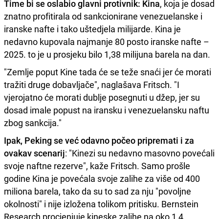
Time bi se oslabio glavni protivnik: Kina
, koja je dosad
znatno profitirala od sankcionirane venezuelanske i
iranske nafte i tako uštedjela milijarde. Kina je
nedavno kupovala najmanje 80 posto iranske nafte –
2025. to je u prosjeku bilo 1,38 milijuna barela na dan.
"Zemlje poput Kine tada će se teže snaći jer će morati
tražiti druge dobavljače", naglašava Fritsch. "I
vjerojatno će morati dublje posegnuti u džep, jer su
dosad imale popust na iransku i venezuelansku naftu
zbog sankcija."
Ipak, Peking se već odavno počeo pripremati i za
ovakav scenarij
: "Kinezi su nedavno masovno povećali
svoje naftne rezerve", kaže Fritsch. Samo prošle
godine Kina je povećala svoje zalihe za više od 400
miliona barela, tako da su to sad za nju "povoljne
okolnosti" i nije izložena tolikom pritisku. Bernstein
Research procjenjuje kineske zalihe na oko 1,4