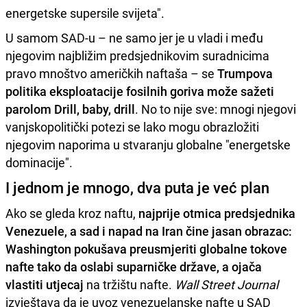
energetske supersile svijeta".
U samom SAD-u – ne samo jer je u vladi i među
njegovim najbližim predsjednikovim suradnicima
pravo mnoštvo američkih naftaša – se
Trumpova
politika eksploatacije fosilnih goriva može sažeti
parolom Drill, baby, drill
. No to nije sve: mnogi njegovi
vanjskopolitički potezi se lako mogu obrazložiti
njegovim naporima u stvaranju globalne "energetske
dominacije".
I jednom je mnogo, dva puta je već plan
Ako se gleda kroz naftu,
najprije otmica predsjednika
Venezuele, a sad i napad na Iran čine jasan obrazac:
Washington pokušava preusmjeriti globalne tokove
nafte tako da oslabi suparničke države, a ojača
vlastiti utjecaj
na tržištu nafte.
Wall Street Journal
izvještava da je uvoz venezuelanske nafte u SAD