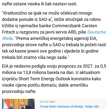
nafte ostane visoka ili čak nastavi rasti.
"Kratkoročno se ipak ne može očekivati mnogo
dodatne ponude iz SAD-a", ističe stručnjak za robno
tržište iz njemačke banke Commerzbank Carsten
Fritsch u razgovoru za javni servis ARD, piše
Deutsche
Welle
. "Prema američkoj energetskoj agenciji EIA,
proizvodnja sirove nafte u SAD-u trebala bi početi rasti
tek od kasne jeseni ove godine i sljedeće bi godine
trebala biti znatno viša nego sada."
EIA je nedavno podigla svoju prognozu za 2027. za 0,5
miliona na 13,8 miliona barela na dan. U aktualnom
izvješću Short Term Energy Outlook konstatira kako
visoke cijene potiču domaću, dakle američku
proizvodnju nafte.
16.10.25. 08:09
Trump dobio obećanje od Modija: "Indija više