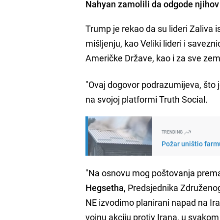
Nahyan zamolili da odgode njihov p
Trump je rekao da su lideri Zaliva i
mišljenju, kao Veliki lideri i savezni
Američke Države, kao i za sve zemlj
"Ovaj dogovor podrazumijeva, što 
na svojoj platformi Truth Social.
TRENDING
Požar uništio farm
"Na osnovu mog poštovanja prema 
Hegsetha
, Predsjednika Združeno
NE izvodimo planirani napad na Ira
vojnu akciju protiv Irana, u svakom