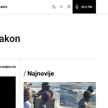
RADIO
90,2 FM
nakon
osarajevo.ba
/
Najnovije