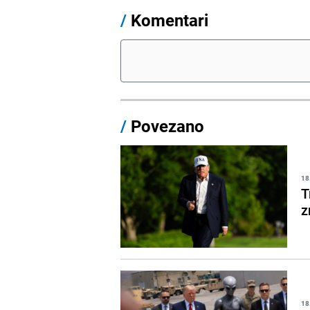
/
Komentari
/
Povezano
18
T
z
18