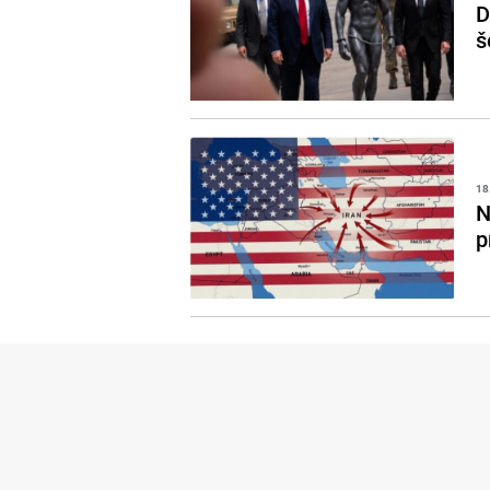
D
š
18
N
p