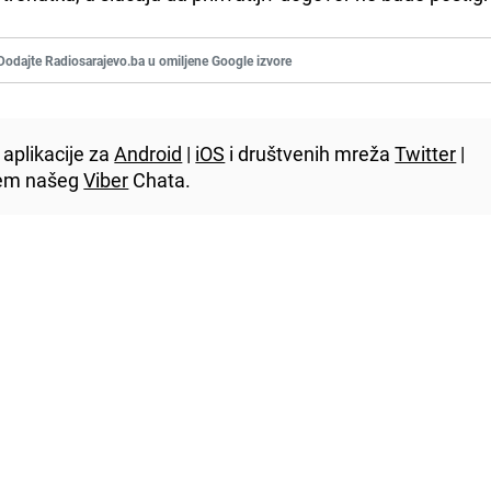
Dodajte Radiosarajevo.ba u omiljene Google izvore
aplikacije za
Android
|
iOS
i društvenih mreža
Twitter
|
utem našeg
Viber
Chata.