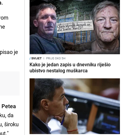
a.
ovom
ene
pisao je
/
SVIJET
I
PRIJE OKO 5H
Kako je jedan zapis u dnevniku riješio
ubistvo nestalog muškarca
,
Petea
sku, da
, široku
ut."