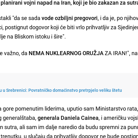
lanirani vojni napad na Iran, koji je bio zakazan za sutr
stakli "da se sada
vode ozbiljni pregovori
, i da je, po njih
ci, postignut dogovor koji će biti vrlo prihvatljiv za Sjedinj
e na Bliskom istoku i šire".
je važno, da
NEMA NUKLEARNOG ORUŽJA
ZA IRAN!", na
u u Srebrenici: Povratničko domaćinstvo pretrpjelo veliku štetu
gore pomenutim liderima, uputio sam Ministarstvo rata
g generalštaba,
generala Daniela Cainea
, i američku voj
n sutra, ali sam im dalje naredio da budu spremni za punu
 trenutku, u slučaju da prihvatljiv dogovor ne bude postign