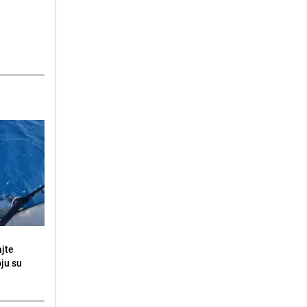
ajte
oju su