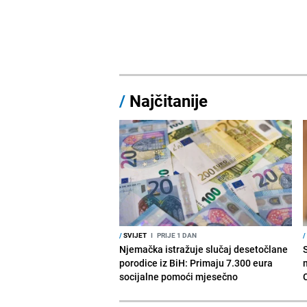
/
Najčitanije
/
SVIJET
I
PRIJE 1 DAN
/
Njemačka istražuje slučaj desetočlane
porodice iz BiH: Primaju 7.300 eura
socijalne pomoći mjesečno