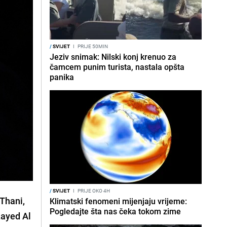
/
SVIJET
I
PRIJE 50MIN
Jeziv snimak: Nilski konj krenuo za
čamcem punim turista, nastala opšta
panika
/
SVIJET
I
PRIJE OKO 4H
Thani,
Klimatski fenomeni mijenjaju vrijeme:
Pogledajte šta nas čeka tokom zime
Zayed Al