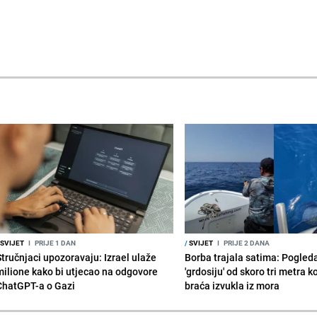
SVIJET
I
PRIJE 1 DAN
/
SVIJET
I
PRIJE 2 DANA
Stručnjaci upozoravaju: Izrael ulaže
Borba trajala satima: Pogled
milione kako bi utjecao na odgovore
'grdosiju' od skoro tri metra k
ChatGPT-a o Gazi
braća izvukla iz mora