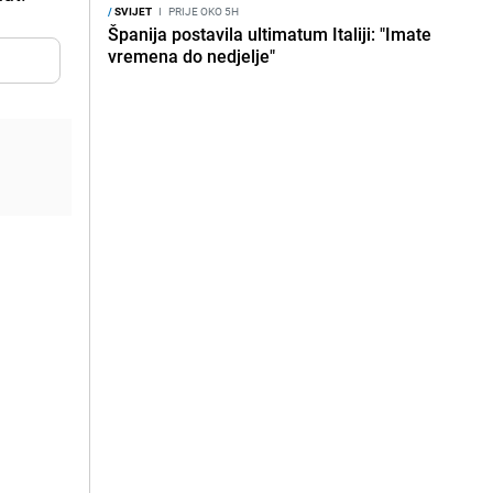
/
SVIJET
I
PRIJE OKO 5H
Španija postavila ultimatum Italiji: "Imate
vremena do nedjelje"