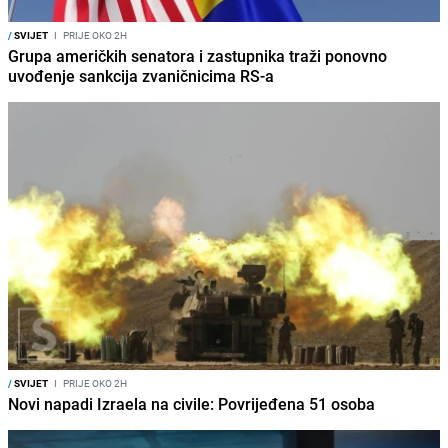
/
SVIJET
I
PRIJE OKO 2H
Grupa američkih senatora i zastupnika traži ponovno
uvođenje sankcija zvaničnicima RS-a
/
SVIJET
I
PRIJE OKO 2H
Novi napadi Izraela na civile: Povrijeđena 51 osoba