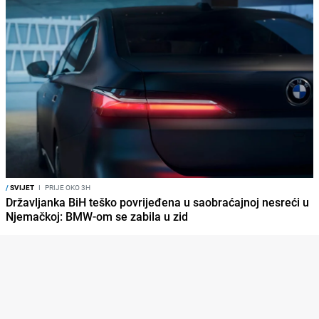
/
SVIJET
I
PRIJE OKO 3H
Državljanka BiH teško povrijeđena u saobraćajnoj nesreći u
Njemačkoj: BMW-om se zabila u zid