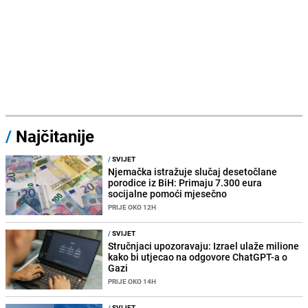
/
Najčitanije
/
SVIJET
Njemačka istražuje slučaj desetočlane
porodice iz BiH: Primaju 7.300 eura
socijalne pomoći mjesečno
PRIJE OKO 12H
/
SVIJET
Stručnjaci upozoravaju: Izrael ulaže milione
kako bi utjecao na odgovore ChatGPT-a o
Gazi
PRIJE OKO 14H
/
SVIJET