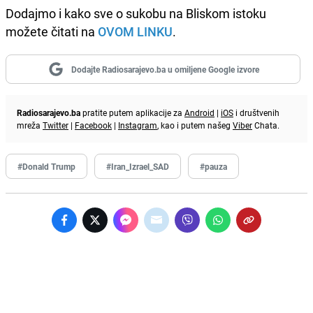
Dodajmo i kako sve o sukobu na Bliskom istoku
možete čitati na
OVOM LINKU
.
Dodajte Radiosarajevo.ba u omiljene Google izvore
Radiosarajevo.ba
pratite putem aplikacije za
Android
|
iOS
i društvenih
mreža
Twitter
|
Facebook
|
Instagram
, kao i putem našeg
Viber
Chata.
#Donald Trump
#Iran_Izrael_SAD
#pauza