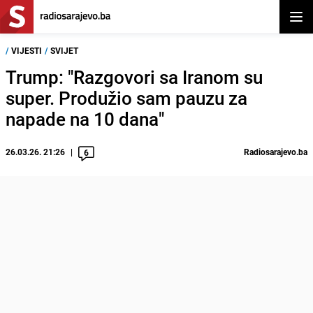
Otvor
/
VIJESTI
/
SVIJET
Trump: "Razgovori sa Iranom su
super. Produžio sam pauzu za
napade na 10 dana"
26.03.26. 21:26
Radiosarajevo.ba
6