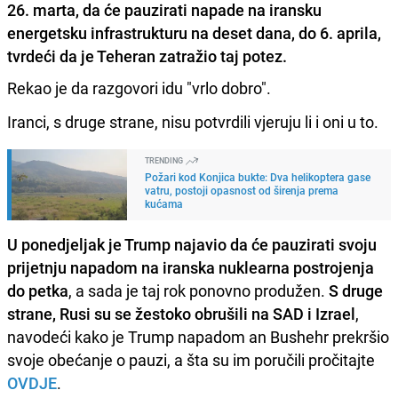
26. marta, da će pauzirati napade na iransku
energetsku infrastrukturu na deset dana, do 6. aprila,
tvrdeći da je Teheran zatražio taj potez.
Rekao je da razgovori idu "vrlo dobro".
Iranci, s druge strane, nisu potvrdili vjeruju li i oni u to.
TRENDING
Požari kod Konjica bukte: Dva helikoptera gase
vatru, postoji opasnost od širenja prema
kućama
U ponedjeljak je Trump najavio da će pauzirati svoju
prijetnju napadom na iranska nuklearna postrojenja
do petka
, a sada je taj rok ponovno produžen.
S druge
strane, Rusi su se žestoko obrušili na SAD i Izrael
,
navodeći kako je Trump napadom an Bushehr prekršio
svoje obećanje o pauzi, a šta su im poručili pročitajte
OVDJE
.