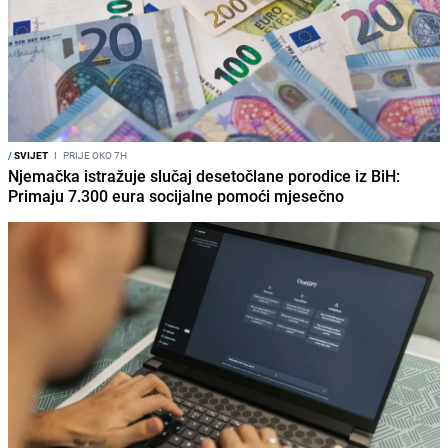
/
SVIJET
I
PRIJE OKO 7H
Njemačka istražuje slučaj desetočlane porodice iz BiH:
Primaju 7.300 eura socijalne pomoći mjesečno