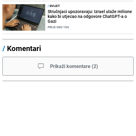
/
SVIJET
Stručnjaci upozoravaju: Izrael ulaže milione
kako bi utjecao na odgovore ChatGPT-a o
Gazi
PRIJE OKO 10H
/
Komentari
Prikaži komentare
(
2
)