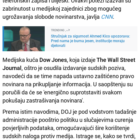
telefonskih zapisa i bilješki. Ovakvi potezi izazvali su
zabrinutost u medijskoj zajednici zbog mogućeg
ugrožavanja slobode novinarstva, javlja
CNN
.
TRENDING
Stručnjak za sigurnost Ahmed Kico upozorava:
Pred nama je burna jesen, institucije moraju
djelovati
Medijska kuća
Dow Jones
, koja izdaje
The Wall Street
Journal
, oštro je osudila izdavanje sudskih poziva,
navodeći da se time napada ustavno zaštićeno pravo
novinara na prikupljanje informacija. U saopštenju su
poručili da će se 'energično suprotstaviti svakom
pokušaju zastrašivanja novinara'.
Prema istim navodima, DOJ je pod vodstvom tadašnje
administracije pooštrio politiku u slučajevima curenja
povjerljivih podataka, omogućavajući šire korištenje
sudskih naloga protiv medija. Istrage se, kako se tvrdi,