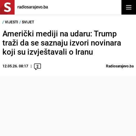
Otvor
/
VIJESTI
/
SVIJET
Američki mediji na udaru: Trump
traži da se saznaju izvori novinara
koji su izvještavali o Iranu
12.05.26. 08:17
Radiosarajevo.ba
2