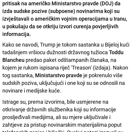
pritisak na američko Ministarstvo pravde (DOJ) da
izda sudske pozive (subpoene) novinarima koji su
izvještavali o američkim vojnim operacijama u Iranu,
u pokušaju da se otkriju izvori curenja povjerljivih
informacija.
Kako se navodi, Trump je tokom sastanka u Bijeloj kući
tadašnjem vršiocu dužnosti državnog tužioca
Toddu
Blancheu
predao paket odštampanih članaka, na
kojem je rukom ispisana riječ 'Treason' (izdaja). Nakon
tog sastanka,
Ministarstvo pravde
je pokrenulo više
sudskih poziva, uključujući i one koji su se odnosili na
novinare i medijske kuće.
Istrage su, prema izvorima, bile usmjerene na
otkrivanje državnih službenika koji su informacije
prosljeđivali medijima, ali su mjere uključivale i
zahtjeve za pristup novinarskim materijalima poput