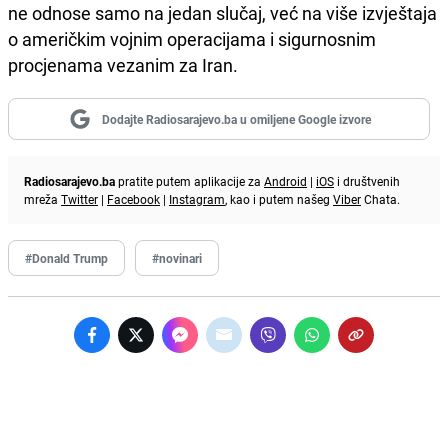
ne odnose samo na jedan slučaj, već na više izvještaja
o američkim vojnim operacijama i sigurnosnim
procjenama vezanim za Iran.
Dodajte Radiosarajevo.ba u omiljene Google izvore
Radiosarajevo.ba
pratite putem aplikacije za
Android
|
iOS
i društvenih
mreža
Twitter
|
Facebook
|
Instagram
, kao i putem našeg
Viber
Chata.
#Donald Trump
#novinari