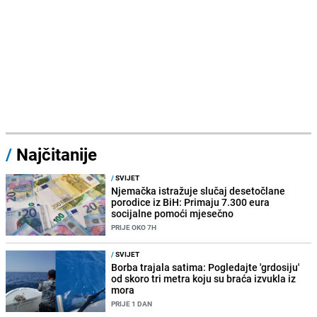
/
Najčitanije
/
SVIJET
Njemačka istražuje slučaj desetočlane
porodice iz BiH: Primaju 7.300 eura
socijalne pomoći mjesečno
PRIJE OKO 7H
/
SVIJET
Borba trajala satima: Pogledajte 'grdosiju'
od skoro tri metra koju su braća izvukla iz
mora
PRIJE 1 DAN