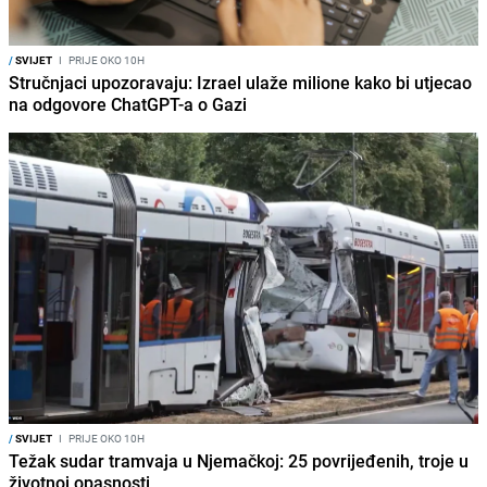
/
SVIJET
I
PRIJE OKO 10H
Stručnjaci upozoravaju: Izrael ulaže milione kako bi utjecao
na odgovore ChatGPT-a o Gazi
/
SVIJET
I
PRIJE OKO 10H
Težak sudar tramvaja u Njemačkoj: 25 povrijeđenih, troje u
životnoj opasnosti