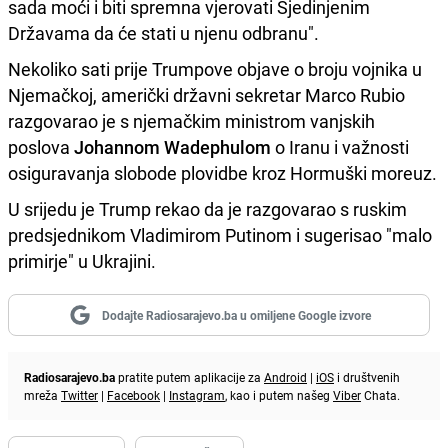
sada moći i biti spremna vjerovati Sjedinjenim
Državama da će stati u njenu odbranu".
Nekoliko sati prije Trumpove objave o broju vojnika u
Njemačkoj, američki državni sekretar Marco Rubio
razgovarao je s njemačkim ministrom vanjskih
poslova
Johannom Wadephulom
o Iranu i važnosti
osiguravanja slobode plovidbe kroz Hormuški moreuz.
U srijedu je Trump rekao da je razgovarao s ruskim
predsjednikom Vladimirom Putinom i sugerisao "malo
primirje" u Ukrajini.
Dodajte Radiosarajevo.ba u omiljene Google izvore
Radiosarajevo.ba
pratite putem aplikacije za
Android
|
iOS
i društvenih
mreža
Twitter
|
Facebook
|
Instagram
, kao i putem našeg
Viber
Chata.