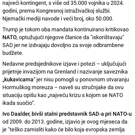
najveći kontingent, s više od 35.000 vojnika u 2024.
godini, prema Kongresnoj istraživačkoj službi.
Njemački mediji navode i veći broj, oko 50.000.
Trump je tokom oba mandata kontinuirano kritikovao
NATO
, optužujući njegove članice da "iskorištavaju"
SAD jer ne izdvajaju dovoljno za svoje odbrambene
budžete.
Nedavne predsjednikove izjave i potezi – uključujući
prijetnje invazijom na Grenland i nazivanje saveznika
„
kukavicama
“ jer nisu pomogli u ponovnom otvaranju
Hormuškog moreuza – naveli su stručnjake da ovu
situaciju opišu kao „najveću krizu s kojom se NATO
ikada suočio“.
Ivo Daalder, bivši stalni predstavnik SAD-a pri NATO-u
od 2009. do 2013. godine, izjavio je ovog mjeseca da
je "teško zamisliti kako će bilo koja evropska zemlja