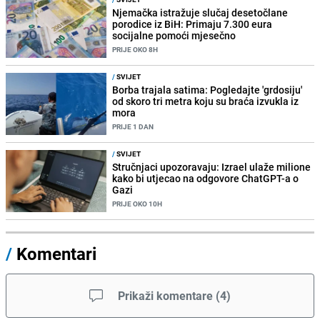
Njemačka istražuje slučaj desetočlane
porodice iz BiH: Primaju 7.300 eura
socijalne pomoći mjesečno
PRIJE OKO 8H
/
SVIJET
Borba trajala satima: Pogledajte 'grdosiju'
od skoro tri metra koju su braća izvukla iz
mora
PRIJE 1 DAN
/
SVIJET
Stručnjaci upozoravaju: Izrael ulaže milione
kako bi utjecao na odgovore ChatGPT-a o
Gazi
PRIJE OKO 10H
/
Komentari
Prikaži komentare
(
4
)