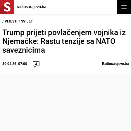
Otvor
/
VIJESTI
/
SVIJET
Trump prijeti povlačenjem vojnika iz
Njemačke: Rastu tenzije sa NATO
saveznicima
30.04.26. 07:00
Radiosarajevo.ba
4