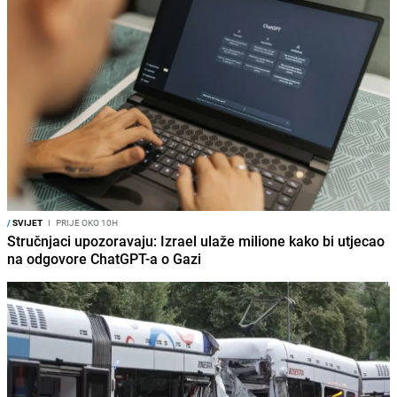
/
SVIJET
I
PRIJE OKO 10H
Stručnjaci upozoravaju: Izrael ulaže milione kako bi utjecao
na odgovore ChatGPT-a o Gazi