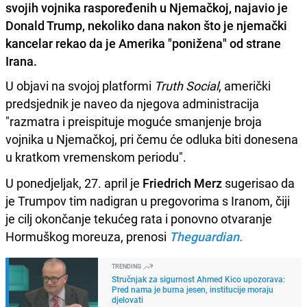
svojih vojnika raspoređenih u Njemačkoj, najavio je
Donald Trump, nekoliko dana nakon što je njemački
kancelar rekao da je Amerika "ponižena" od strane
Irana.
U objavi na svojoj platformi
Truth Social
, američki
predsjednik je naveo da njegova administracija
"razmatra i preispituje moguće smanjenje broja
vojnika u Njemačkoj, pri čemu će odluka biti donesena
u kratkom vremenskom periodu".
U ponedjeljak, 27. april je
Friedrich Merz
sugerisao da
je Trumpov tim nadigran u pregovorima s Iranom, čiji
je cilj okončanje tekućeg rata i ponovno otvaranje
Hormuškog moreuza, prenosi
Theguardian.
TRENDING
Stručnjak za sigurnost Ahmed Kico upozorava:
Pred nama je burna jesen, institucije moraju
djelovati