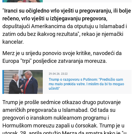
"
Iranci su očigledno vrlo vješti u pregovaranju, ili bolje
rečeno, vrlo vješti u izbjegavanju pregovora
,
dopuštajući Amerikancima da otputuju u Islamabad i
zatim odu bez ikakvog rezultata", rekao je njemački
kancelar.
Merz je u srijedu ponovio svoje kritike, navodeći da
Europa "trpi" posljedice zatvaranja moreuza.
29.04.26. 23:22
Trump o razgovoru s Putinom: "Predložio sam
mu malo prekida vatre. I mislim da bi to mogao
učiniti"
Trump je prošle sedmice otkazao drugo putovanje
američkih pregovarača u Islamabad. Od tada su
pregovori o iranskom nuklearnom programu i
Hormuškom moreuzu zapali u ćorsokak. Trump je u
utorak, 28. aprila optužio Merza da smatra kako je "u