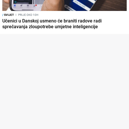
/
SVIJET
I
PRIJE OKO 10H
Učenici u Danskoj usmeno će braniti radove radi
sprečavanja zloupotrebe umjetne inteligencije