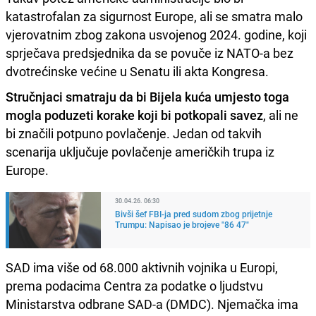
katastrofalan za sigurnost Europe, ali se smatra malo
vjerovatnim zbog zakona usvojenog 2024. godine, koji
sprječava predsjednika da se povuče iz NATO-a bez
dvotrećinske većine u Senatu ili akta Kongresa.
Stručnjaci smatraju da bi Bijela kuća umjesto toga
mogla poduzeti korake koji bi potkopali savez
, ali ne
bi značili potpuno povlačenje. Jedan od takvih
scenarija uključuje povlačenje američkih trupa iz
Europe.
30.04.26. 06:30
Bivši šef FBI-ja pred sudom zbog prijetnje
Trumpu: Napisao je brojeve "86 47"
SAD ima više od 68.000 aktivnih vojnika u Europi,
prema podacima Centra za podatke o ljudstvu
Ministarstva odbrane SAD-a (DMDC). Njemačka ima