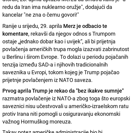
redu da Iran ima nuklearno oružje", dodajući da
kancelar "ne zna o čemu govori!"
Ranije u srijedu, 29. aprila
Merz je odbacio te
komentare
, rekavši da njegov odnos s Trumpom
ostaje „jednako dobar kao i uvijek“, ali bi prijetnja
povlačenja američkih trupa mogla izazvati zabrinutost
u Berlinu i širom Evrope. To dolazi u periodu pojačanih
tenzija između SAD-a i njihovih tradicionalnih
saveznika u Evropi, tokom kojeg je Trump pojačao
prijetnje povlačenjem iz NATO saveza.
Prvog aprila Trump je rekao da "bez ikakve sumnje"
razmatra povlačenje iz NATO-a zbog toga što europski
saveznici nisu učestvovali u američko-izraelskom ratu
protiv Irana niti pomogli u osiguravanju ekonomski
važnog Hormuškog moreuza.
Takav potez američke administracije bio bi