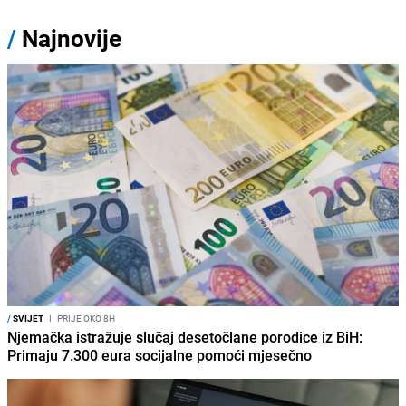
/
Najnovije
/
SVIJET
I
PRIJE OKO 8H
Njemačka istražuje slučaj desetočlane porodice iz BiH:
Primaju 7.300 eura socijalne pomoći mjesečno