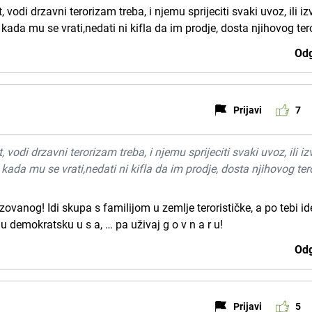
et, vodi drzavni terorizam treba, i njemu sprijeciti svaki uvoz, ili iz
ada mu se vrati,nedati ni kifla da im prodje, dosta njihovog ter
Odg
Prijavi
7
et, vodi drzavni terorizam treba, i njemu sprijeciti svaki uvoz, ili iz
ada mu se vrati,nedati ni kifla da im prodje, dosta njihovog ter
ovanog! Idi skupa s familijom u zemlje terorističke, a po tebi i
, u demokratsku u s a, … pa uživaj g o v n a r u!
Odg
Prijavi
5