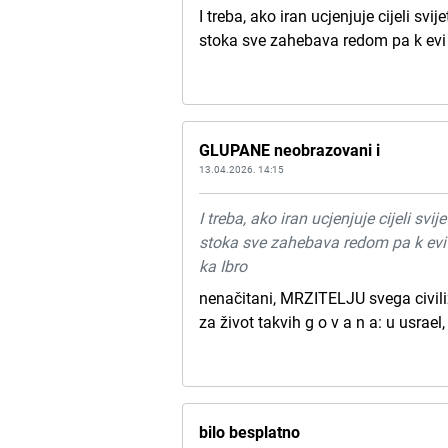
I treba, ako iran ucjenjuje cijeli svij
stoka sve zahebava redom pa k evi k
GLUPANE neobrazovani i
13.04.2026. 14:15
I treba, ako iran ucjenjuje cijeli svij
stoka sve zahebava redom pa k evi k
ka Ibro
nenačitani, MRZITELJU svega civiliz
za život takvih g o v a n a: u usrael
bilo besplatno