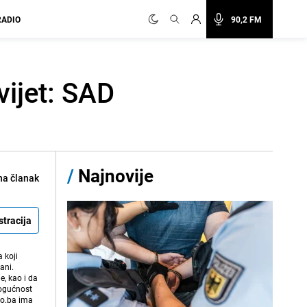
RADIO
90,2 FM
vijet: SAD
/
Najnovije
na članak
stracija
 koji
ani.
e, kao i da
mogućnost
vo.ba ima