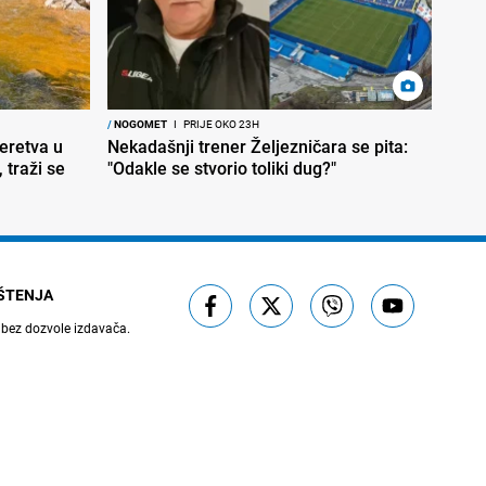
/
NOGOMET
I
PRIJE OKO 23H
Neretva u
Nekadašnji trener Željezničara se pita:
 traži se
"Odakle se stvorio toliki dug?"
IŠTENJA
 bez dozvole izdavača.