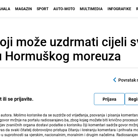
HALA
MAGAZIN
SPORT
AUTO-MOTO
MULTIMEDIA
INFOGRAFIKE
ji može uzdrmati cijeli s
du Hormuškog moreuza
Povratak 
li se prijavite.
Prijava
Regi
i autora. Molimo korisnike da se suzdrže od vrijeđanja, psovanja i pisanja komentara
govor mržnje na portalu radiosarajevo.ba, zbog kojeg možete biti krivično procesuir
ev zvaničnih organa dostavi podatke o korisniku čiji komentari sadrže govor mržnj
vas da svaki čitatelj dobrovoljno pristupa čitanju i kreiranju komentara i prihvata 
e u suprotnosti sa vjerskim, nacionalnim, moralnim i drugim načelima. Radiosaraje