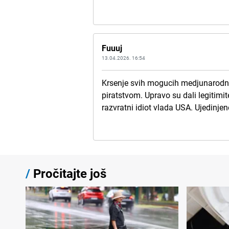
Fuuuj
13.04.2026. 16:54
Krsenje svih mogucih medjunarodnih p
piratstvom. Upravo su dali legitimit
razvratni idiot vlada USA. Ujedinjen
/
Pročitajte još