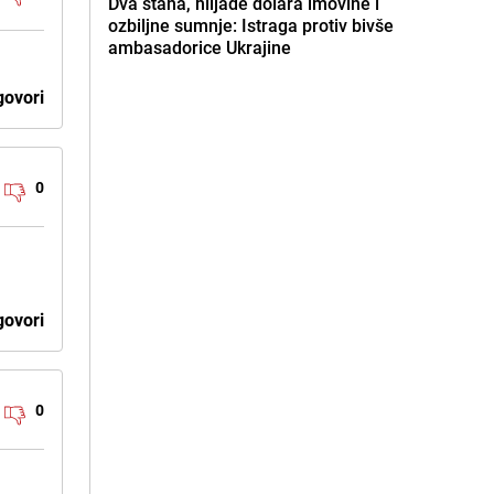
Dva stana, hiljade dolara imovine i
ozbiljne sumnje: Istraga protiv bivše
ambasadorice Ukrajine
ovori
0
ovori
0