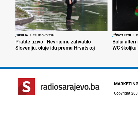
/
REGIJA
I
PRIJE OKO 23H
/
ŽIVOT I STIL
I
P
Pratite uživo | Nevrijeme zahvatilo
Bolja altern
Sloveniju, oluje idu prema Hrvatskoj
WC školjku
MARKETIN
Copyright 200