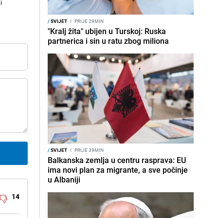
i
/
SVIJET
I
PRIJE 29MIN
"Kralj žita" ubijen u Turskoj: Ruska
partnerica i sin u ratu zbog miliona
/
SVIJET
I
PRIJE 39MIN
Balkanska zemlja u centru rasprava: EU
ima novi plan za migrante, a sve počinje
u Albaniji
14