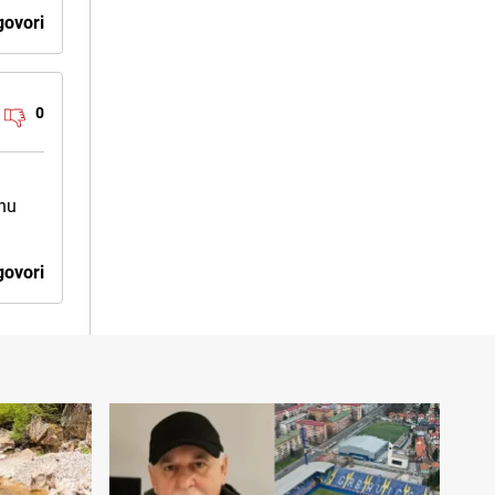
ovori
0
enu
ovori