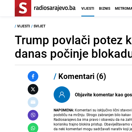
VIJESTI
BIZNIS
METROMA
/
VIJESTI
/
SVIJET
Trump povlači potez ko
danas počinje bloka
/
Komentari (6)
Objavite komentar kao gost i
NAPOMENA:
Komentari su isključivo lični stavov
podstiču na mržnju. Strogo zabranjen bilo kakav 
Radiosarajevo.ba ima pravo i obavezu da na zahtj
korisniku trajno blokira pristup. Obaviještavamo 
da neki komentari mogu sadržavati narativ koji j