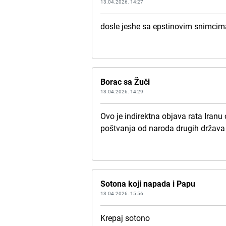
13.04.2026. 14:27
dosle jeshe sa epstinovim snimcima 
Borac sa Žuči
13.04.2026. 14:29
Ovo je indirektna objava rata Iranu
poštvanja od naroda drugih država
Sotona koji napada i Papu
13.04.2026. 15:56
Krepaj sotono