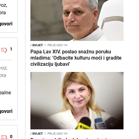
voz,
ora
ovori
/
SVIJET
I
PRIJE OKO 1H
1
Papa Lav XIV. poslao snažnu poruku
mladima: 'Odbacite kulturu moći i gradite
civilizaciju ljubavi'
voz,
ora
dealne
ovori
/
SVIJET
I
PRIJE OKO 1H
0