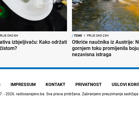
RIJE OKO 8H
/
TEME
I
PRIJE OKO 23H
ativa izbjeljivaču: Kako održati
Otkriće naučnika iz Austrije: 
 čistom?
gornjem toku promijenila boju,
nezavisna istraga
G
IMPRESSUM
KONTAKT
PRIVATNOST
USLOVI KOR
7. - 2026.
radiosarajevo.ba
. Sva prava pridržana. Zabranjeno preuzimanje sadržaja