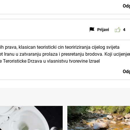
Odg
Prijavi
4
rava, klasican teoristicki cin teoririziranja cijelog svijeta
et Iranu u zatvaranju prolaza i presretanju brodova. Koji ucijenj
e Teroristicke Drzava u vlasnistvu tvorevine Izrael
Odg