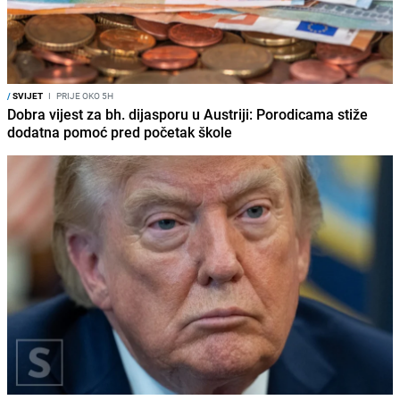
/
SVIJET
I
PRIJE OKO 5H
Dobra vijest za bh. dijasporu u Austriji: Porodicama stiže
dodatna pomoć pred početak škole