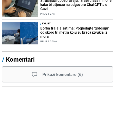
Stručnjaci upozoravaju: Izrael ulaže milione
kako bi utjecao na odgovore ChatGPT-a o
Gazi
PRIJE 1 DAN
/
SVIJET
Borba trajala satima: Pogledajte 'grdosiju'
od skoro tri metra koju su braća izvukla iz
mora
PRIJE 2 DANA
/
Komentari
Prikaži komentare
(
6
)