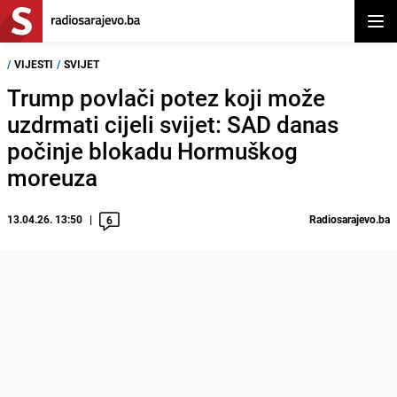
Otvor
/
VIJESTI
/
SVIJET
Trump povlači potez koji može
uzdrmati cijeli svijet: SAD danas
počinje blokadu Hormuškog
moreuza
13.04.26. 13:50
Radiosarajevo.ba
6