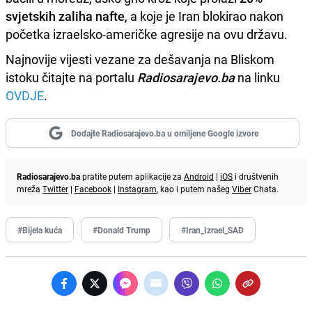
svjetskih zaliha nafte
, a koje je Iran blokirao nakon
početka izraelsko-američke agresije na ovu državu.
Najnovije vijesti vezane za dešavanja na Bliskom
istoku čitajte na portalu
Radiosarajevo.ba
na linku
OVDJE
.
Dodajte Radiosarajevo.ba u omiljene Google izvore
Radiosarajevo.ba
pratite putem aplikacije za
Android
|
iOS
i društvenih
mreža
Twitter
|
Facebook
|
Instagram
, kao i putem našeg
Viber
Chata.
#Bijela kuća
#Donald Trump
#Iran_Izrael_SAD