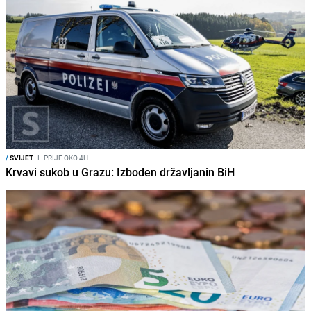
/
SVIJET
I
PRIJE OKO 4H
Krvavi sukob u Grazu: Izboden državljanin BiH