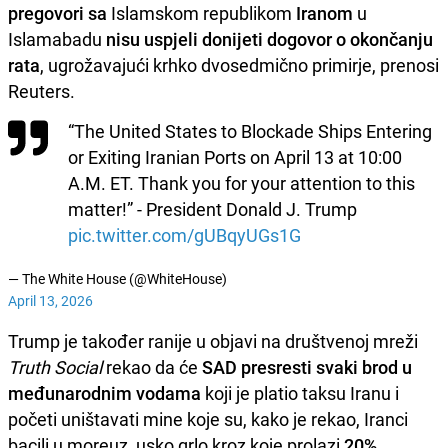
pregovori sa
Islamskom republikom
Iranom
u
Islamabadu
nisu uspjeli donijeti dogovor o okončanju
rata
, ugrožavajući krhko dvosedmično primirje, prenosi
Reuters.
“The United States to Blockade Ships Entering
or Exiting Iranian Ports on April 13 at 10:00
A.M. ET. Thank you for your attention to this
matter!” - President Donald J. Trump
pic.twitter.com/gUBqyUGs1G
— The White House (@WhiteHouse)
April 13, 2026
Trump je također ranije u objavi na društvenoj mreži
Truth Social
rekao da će
SAD presresti svaki brod u
međunarodnim vodama
koji je platio taksu Iranu i
početi uništavati mine koje su, kako je rekao, Iranci
bacili u moreuz, usko grlo kroz koje prolazi
20%