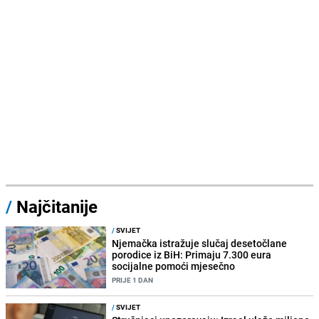
/
Najčitanije
/
SVIJET
Njemačka istražuje slučaj desetočlane
porodice iz BiH: Primaju 7.300 eura
socijalne pomoći mjesečno
PRIJE 1 DAN
/
SVIJET