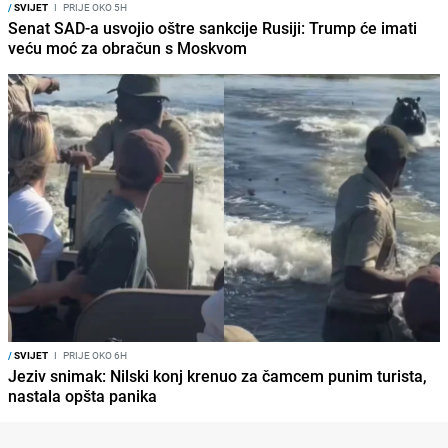
/
SVIJET
I
PRIJE OKO 5H
Senat SAD-a usvojio oštre sankcije Rusiji: Trump će imati
veću moć za obračun s Moskvom
/
SVIJET
I
PRIJE OKO 6H
Jeziv snimak: Nilski konj krenuo za čamcem punim turista,
nastala opšta panika