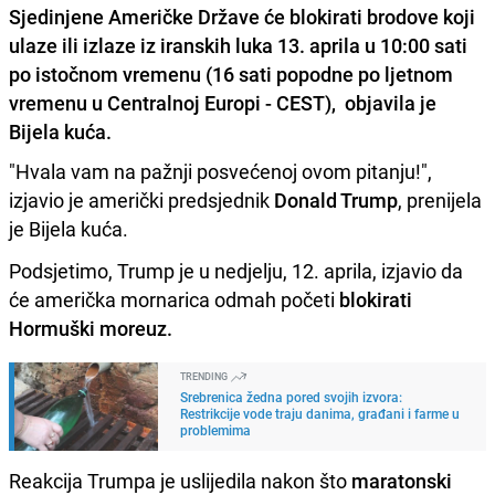
Sjedinjene Američke Države će blokirati brodove koji
ulaze ili izlaze iz iranskih luka 13. aprila u 10:00 sati
po istočnom vremenu (16 sati popodne po ljetnom
vremenu u Centralnoj Europi - CEST), objavila je
Bijela kuća.
"Hvala vam na pažnji posvećenoj ovom pitanju!",
izjavio je američki predsjednik
Donald Trump
, prenijela
je Bijela kuća.
Podsjetimo, Trump je u nedjelju, 12. aprila, izjavio da
će američka mornarica odmah početi
blokirati
Hormuški moreuz.
TRENDING
Srebrenica žedna pored svojih izvora:
Restrikcije vode traju danima, građani i farme u
problemima
Reakcija Trumpa je uslijedila nakon što
maratonski