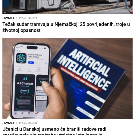
/
SVIJET
I
PRIJE OKO 2H
Težak sudar tramvaja u Njemačkoj: 25 povrijeđenih, troje u
životnoj opasnosti
/
SVIJET
I
PRIJE OKO 2H
Učenici u Danskoj usmeno će braniti radove radi