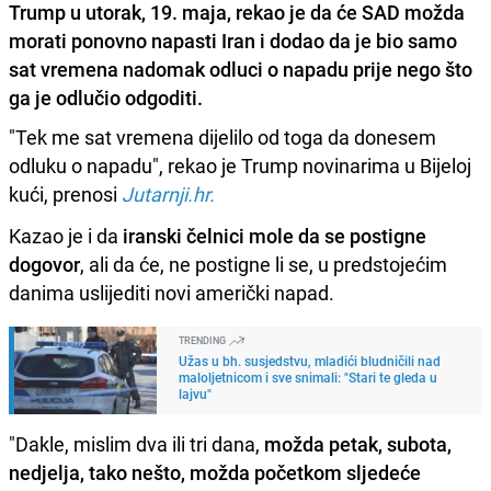
Trump u utorak, 19. maja, rekao je da će SAD možda
morati ponovno napasti Iran i dodao da je bio samo
sat vremena nadomak odluci o napadu prije nego što
ga je odlučio odgoditi.
"Tek me sat vremena dijelilo od toga da donesem
odluku o napadu", rekao je Trump novinarima u Bijeloj
kući, prenosi
Jutarnji.hr.
Kazao je i da
iranski čelnici mole da se postigne
dogovor
, ali da će, ne postigne li se, u predstojećim
danima uslijediti novi američki napad.
TRENDING
Užas u bh. susjedstvu, mladići bludničili nad
maloljetnicom i sve snimali: "Stari te gleda u
lajvu"
"Dakle, mislim dva ili tri dana,
možda petak, subota,
nedjelja, tako nešto, možda početkom sljedeće