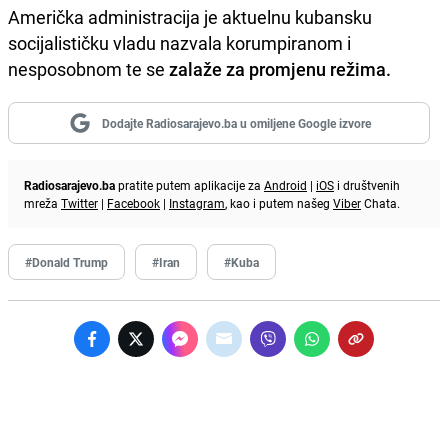
Američka administracija je aktuelnu kubansku
socijalističku vladu nazvala korumpiranom i
nesposobnom te se
zalaže za promjenu režima.
Dodajte Radiosarajevo.ba u omiljene Google izvore
Radiosarajevo.ba
pratite putem aplikacije za
Android
|
iOS
i društvenih
mreža
Twitter
|
Facebook
|
Instagram
, kao i putem našeg
Viber
Chata.
#Donald Trump
#Iran
#Kuba