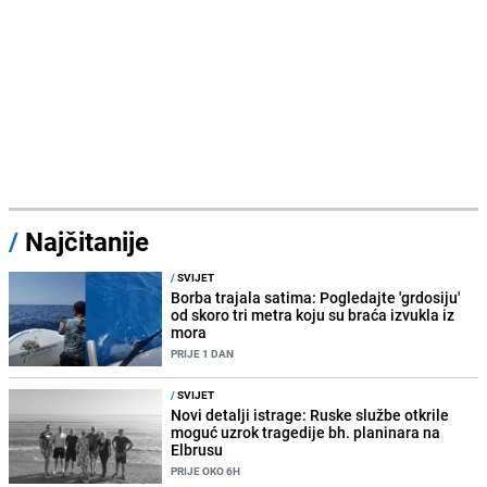
/
Najčitanije
/
SVIJET
Borba trajala satima: Pogledajte 'grdosiju'
od skoro tri metra koju su braća izvukla iz
mora
PRIJE 1 DAN
/
SVIJET
Novi detalji istrage: Ruske službe otkrile
moguć uzrok tragedije bh. planinara na
Elbrusu
PRIJE OKO 6H