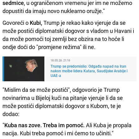
sedmice
, u ograničenom vremenu jer im ne možemo
dopustiti da imaju novo nuklearno oružje."
Govoreći o
Kubi,
Trump je rekao kako vjeruje da se
može postići diplomatski dogovor s vladom u Havani i
da može pomoći toj zemlji bez obzira na to hoće li
ondje doći do "promjene režima" ili ne.
18.05.26. 21:16
Trump se predomislio: Odgađa napad na Iran
nakon molbe lidera Katara, Saudijske Arabije i
UAE-a
"Mislim da se može postići", odgovorio je Trump
novinarima u Bijeloj kući na pitanje vjeruje li da se
može postići diplomatski dogovor s Kubom, te je
dodao:
"
Kuba nas zove. Treba im pomoć.
Ali Kuba je propala
nacija. Kubi treba pomoć i mi ćemo to učiniti."