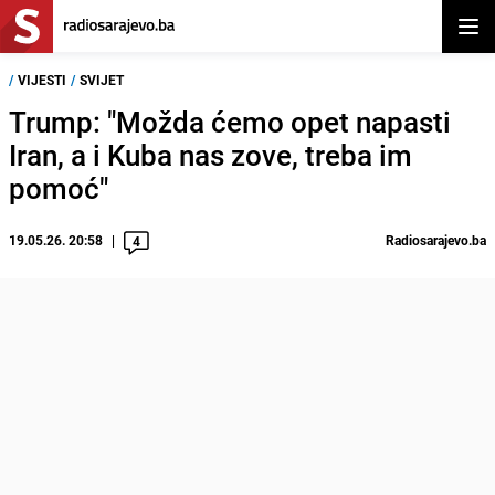
Otvor
/
VIJESTI
/
SVIJET
Trump: "Možda ćemo opet napasti
Iran, a i Kuba nas zove, treba im
pomoć"
19.05.26. 20:58
Radiosarajevo.ba
4