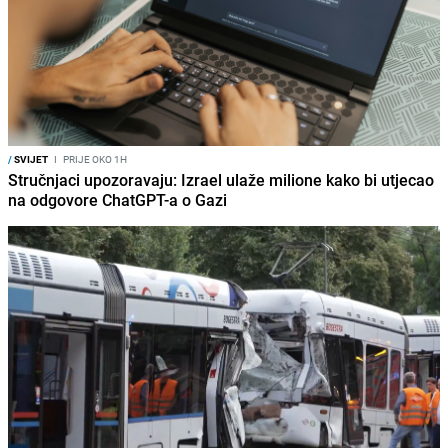
/
SVIJET
I
PRIJE OKO 1H
Stručnjaci upozoravaju: Izrael ulaže milione kako bi utjecao
na odgovore ChatGPT-a o Gazi