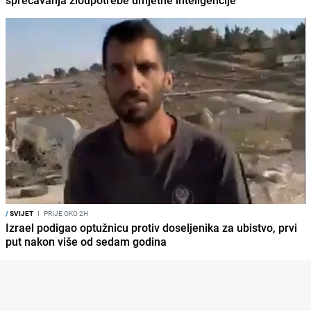
sprečavanja zloupotrebe umjetne inteligencije
/
SVIJET
I
PRIJE OKO 2H
Izrael podigao optužnicu protiv doseljenika za ubistvo, prvi
put nakon više od sedam godina