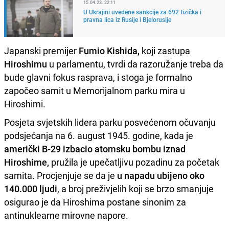
15.04.23. 22:11
U Ukrajini uvedene sankcije za 692 fizička i
pravna lica iz Rusije i Bjelorusije
Japanski premijer
Fumio Kishida,
koji zastupa
Hiroshimu
u parlamentu, tvrdi da razoružanje treba da
bude glavni fokus rasprava, i stoga je formalno
započeo samit u Memorijalnom parku mira u
Hiroshimi.
Posjeta svjetskih lidera parku posvećenom očuvanju
podsjećanja na 6. august 1945. godine, kada je
američki B-29 izbacio atomsku bombu iznad
Hiroshime,
pružila je upečatljivu pozadinu za početak
samita. Procjenjuje se da je
u napadu ubijeno oko
140.000 ljudi
, a broj preživjelih koji se brzo smanjuje
osigurao je da Hiroshima postane sinonim za
antinuklearne mirovne napore.