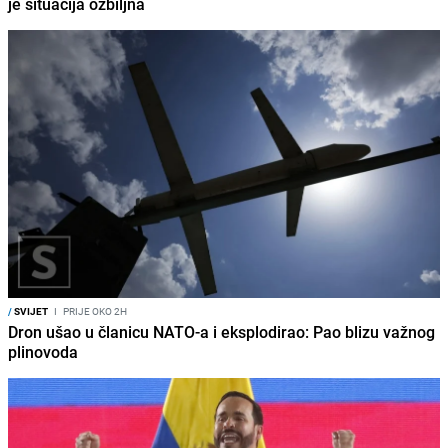
je situacija ozbiljna
/
SVIJET
I
PRIJE OKO 2H
Dron ušao u članicu NATO-a i eksplodirao: Pao blizu važnog
plinovoda