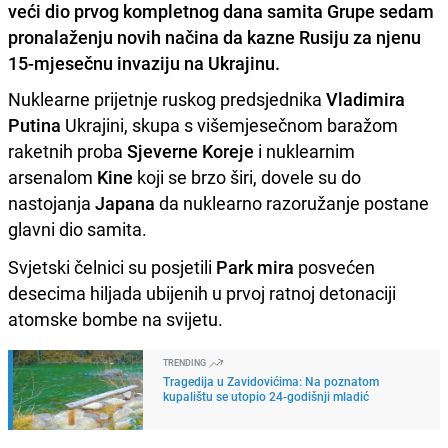
veći dio prvog kompletnog dana samita Grupe sedam
pronalaženju novih načina da kazne Rusiju za njenu
15-mjesečnu invaziju na Ukrajinu.
Nuklearne prijetnje ruskog predsjednika
Vladimira
Putina
Ukrajini, skupa s višemjesečnom baražom
raketnih proba
Sjeverne Koreje
i nuklearnim
arsenalom
Kine
koji se brzo širi, dovele su do
nastojanja
Japana
da nuklearno razoružanje postane
glavni dio samita.
Svjetski čelnici su posjetili
Park mira
posvećen
desecima hiljada ubijenih u prvoj ratnoj detonaciji
atomske bombe na svijetu.
TRENDING
Tragedija u Zavidovićima: Na poznatom
kupalištu se utopio 24-godišnji mladić