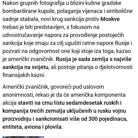
Nakon grupnih fotografija u blizini kultne gradske
bombardirane kupole, polaganja vijenaca i simbolične
sadnje stabala, novi krug sankcija protiv
Moskve
trebao je biti predstavljen, s fokusom na
udvostručavanje napora za provođenje postojećih
sankcija koje imaju za cilj ugušiti ratne napore Rusije i
pozvati na odgovornost one koji stoje iza toga, kazao
je američki zvaničnik.
Rusija je sada zemlja s najviše
sankcija na svijetu
, ali postoje pitanja o djelotvornosti
finansijskih kazni.
Američki zvaničnik, govoreći pod uslovom
anonimnosti, rekao je da će američka komponenta
akcija
staviti na crnu listu sedamdesetak ruskih i
kompanija trećih zemalja uključenih u rusku vojnu
proizvodnju i sankcionisati više od 300 pojedinaca,
entiteta, aviona i plovila
.