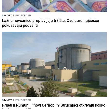
/
SVIJET
I
PRIJE OKO 1H
Lažne novčanice preplavljuju tržište: Ove eure najčešće
pokušavaju podvaliti
/
SVIJET
I
PRIJE OKO 2H
Prijeti li Rumuniji "novi Černobil"? Stručnjaci otkrivaju koliko