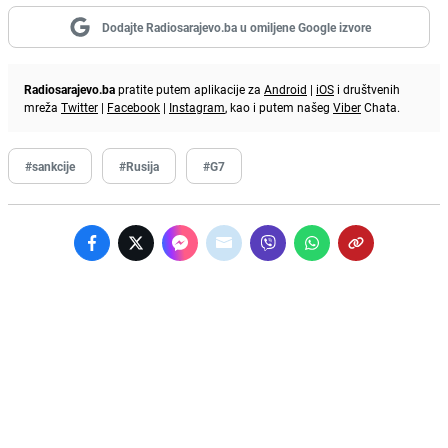
Dodajte Radiosarajevo.ba u omiljene Google izvore
Radiosarajevo.ba
pratite putem aplikacije za
Android
|
iOS
i društvenih
mreža
Twitter
|
Facebook
|
Instagram
, kao i putem našeg
Viber
Chata.
#sankcije
#Rusija
#G7