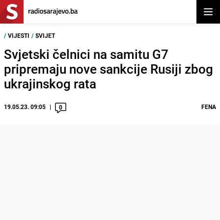
Otvor
/
VIJESTI
/
SVIJET
Svjetski čelnici na samitu G7
pripremaju nove sankcije Rusiji zbog
ukrajinskog rata
19.05.23. 09:05
FENA
0