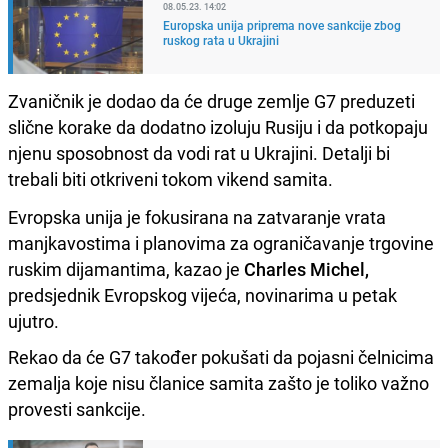
08.05.23. 14:02
Europska unija priprema nove sankcije zbog
ruskog rata u Ukrajini
Zvaničnik je dodao da će druge zemlje G7 preduzeti
slične korake da dodatno izoluju Rusiju i da potkopaju
njenu sposobnost da vodi rat u Ukrajini. Detalji bi
trebali biti otkriveni tokom vikend samita.
Evropska unija je fokusirana na zatvaranje vrata
manjkavostima i planovima za ograničavanje trgovine
ruskim dijamantima, kazao je
Charles Michel,
predsjednik Evropskog vijeća, novinarima u petak
ujutro.
Rekao da će G7 također pokušati da pojasni čelnicima
zemalja koje nisu članice samita zašto je toliko važno
provesti sankcije.