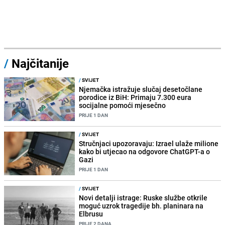
/
Najčitanije
/
SVIJET
Njemačka istražuje slučaj desetočlane
porodice iz BiH: Primaju 7.300 eura
socijalne pomoći mjesečno
PRIJE 1 DAN
/
SVIJET
Stručnjaci upozoravaju: Izrael ulaže milione
kako bi utjecao na odgovore ChatGPT-a o
Gazi
PRIJE 1 DAN
/
SVIJET
Novi detalji istrage: Ruske službe otkrile
moguć uzrok tragedije bh. planinara na
Elbrusu
PRIJE 2 DANA