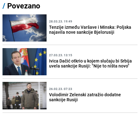
/
Povezano
28.03.23. 19:49
Tenzije između Varšave i Minska: Poljska
najavila nove sankcije Bjelorusiji
27.03.23. 13:15
Ivica Dačić otkrio u kojem slučaju bi Srbija
uvela sankcije Rusiji: "Nije to ništa novo"
26.02.23. 07:23
Volodimir Zelenski zatražio dodatne
sankcije Rusiji