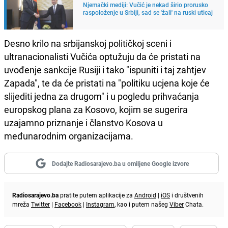
Njemački mediji: Vučić je nekad širio prorusko
raspoloženje u Srbiji, sad se 'žali' na ruski uticaj
Desno krilo na srbijanskoj političkoj sceni i
ultranacionalisti Vučića optužuju da će pristati na
uvođenje sankcije Rusiji i tako "ispuniti i taj zahtjev
Zapada", te da će pristati na "politiku ucjena koje će
slijediti jedna za drugom" i u pogledu prihvaćanja
europskog plana za Kosovo, kojim se sugerira
uzajamno priznanje i članstvo Kosova u
međunarodnim organizacijama.
Dodajte Radiosarajevo.ba u omiljene Google izvore
Radiosarajevo.ba
pratite putem aplikacije za
Android
|
iOS
i društvenih
mreža
Twitter
|
Facebook
|
Instagram
, kao i putem našeg
Viber
Chata.