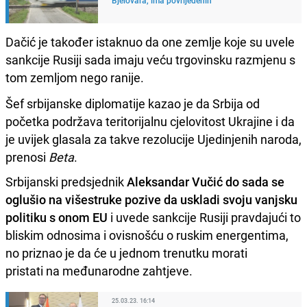
Dačić je također istaknuo da one zemlje koje su uvele
sankcije Rusiji sada imaju veću trgovinsku razmjenu s
tom zemljom nego ranije.
Šef srbijanske diplomatije kazao je da Srbija od
početka podržava teritorijalnu cjelovitost Ukrajine i da
je uvijek glasala za takve rezolucije Ujedinjenih naroda,
prenosi
Beta
.
Srbijanski predsjednik
Aleksandar Vučić do sada se
oglušio na višestruke pozive da uskladi svoju vanjsku
politiku s onom EU
i uvede sankcije Rusiji pravdajući to
bliskim odnosima i ovisnošću o ruskim energentima,
no priznao je da će u jednom trenutku morati
pristati na međunarodne zahtjeve.
25.03.23. 16:14