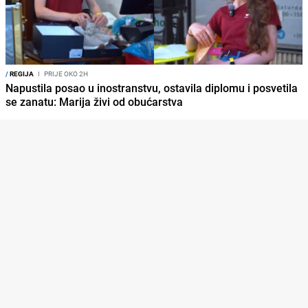
/
REGIJA
I
PRIJE OKO 2H
Napustila posao u inostranstvu, ostavila diplomu i posvetila
se zanatu: Marija živi od obućarstva