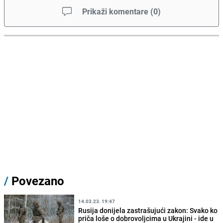
Prikaži komentare
(
0
)
/
Povezano
14.03.23. 19:47
Rusija donijela zastrašujući zakon: Svako ko
priča loše o dobrovoljcima u Ukrajini - ide u