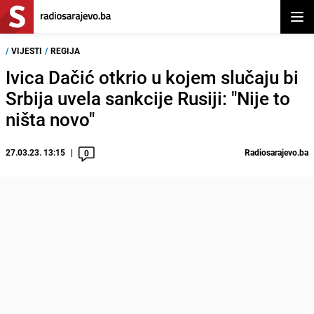
Otvor
/
VIJESTI
/
REGIJA
Ivica Dačić otkrio u kojem slučaju bi
Srbija uvela sankcije Rusiji: "Nije to
ništa novo"
27.03.23. 13:15
Radiosarajevo.ba
0