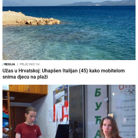
/
REGIJA
I
PRIJE OKO 1H
Užas u Hrvatskoj: Uhapšen Italijan (45) kako mobitelom
snima djecu na plaži