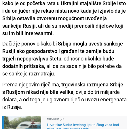
kako je od početka rata u Ukrajini stajalište Srbije isto
i da on jučer nije rekao ništa novo kada je izjavio da je
Srbija ostavila otvorenu mogućnost uvođenja
sankcija Rusiji, ali da su mediji prenosili dijelove koji
su im bili interesantni.
Dačić je ponovio kako bi
Srbija mogla uvesti sankcije
Rusiji ako gospodarstvo i građani te zemlje budu
trpjeli nepopravljivu štetu
, odnosno
ukoliko bude
dodatnih pritisaka,
ali da za sada nije bilo potrebe da
se sankcije razmatraju.
Prema njegovim riječima,
trgovinska razmjena Srbije
s Rusijom nikad nije bila velika
, dvije do tri milijarde
dolara, a od toga je uglavnom riječ o uvozu energenata
iz Rusije.
TRENDING
Hrvatska: Sudar teretnog i putničkog voza kod
Bjelovara, ima povrijeđenih