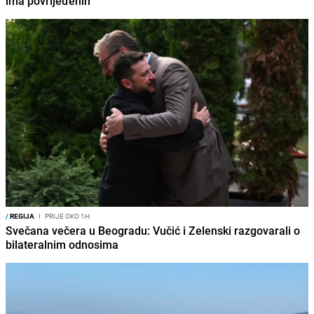
ima povrijeđenih
/
REGIJA
I
PRIJE OKO 1H
Svečana večera u Beogradu: Vučić i Zelenski razgovarali o
bilateralnim odnosima