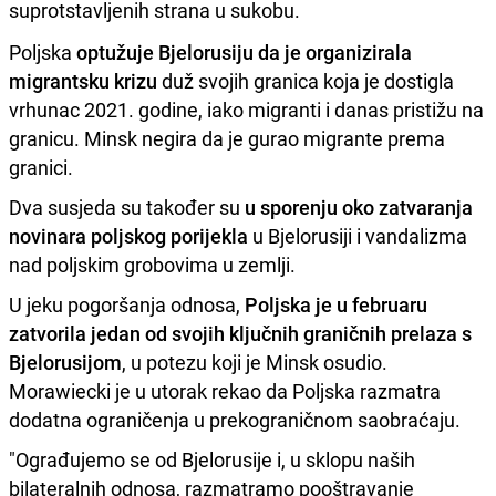
suprotstavljenih strana u sukobu.
Poljska
optužuje Bjelorusiju da je organizirala
migrantsku krizu
duž svojih granica koja je dostigla
vrhunac 2021. godine, iako migranti i danas pristižu na
granicu. Minsk negira da je gurao migrante prema
granici.
Dva susjeda su također su
u sporenju oko zatvaranja
novinara poljskog porijekla
u Bjelorusiji i vandalizma
nad poljskim grobovima u zemlji.
U jeku pogoršanja odnosa,
Poljska je u februaru
zatvorila jedan od svojih ključnih graničnih prelaza s
Bjelorusijom
, u potezu koji je Minsk osudio.
Morawiecki je u utorak rekao da Poljska razmatra
dodatna ograničenja u prekograničnom saobraćaju.
"Ograđujemo se od Bjelorusije i, u sklopu naših
bilateralnih odnosa, razmatramo pooštravanje