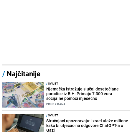
/
Najčitanije
/
SVIJET
Njemačka istražuje slučaj desetočlane
porodice iz BiH: Primaju 7.300 eura
socijalne pomoći mjesečno
PRIJE 2 DANA
/
SVIJET
Stručnjaci upozoravaju: Izrael ulaže milione
kako bi utjecao na odgovore ChatGPT-a o
Gazi