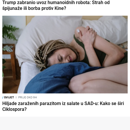
Trump zabranio uvoz humanoidnih robota: Strah od
špijunaže ili borba protiv Kine?
/
SVIJET
I
PRIJE OKO 9H
Hiljade zaraženih parazitom iz salate u SAD-u: Kako se širi
Ciklospora?