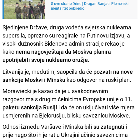
S ove strane Drine | Dragan Banjac: Plemenski
mentalitet pobijedio
Sjedinjene Države, druga vodeća svjetska nuklearna
supersila, oprezno su reagirale na Putinovu izjavu, a
visoki dužnosnik Bidenove administracije rekao je
kako
nema nagovještaja da Moskva planira
upotrijebiti svoje nuklearno oružje
.
Litvanija je, međutim, saopćila da će
pozvati na nove
sankcije Moskvi i Minsku
kao odgovor na ruski plan.
Morawiecki je kazao da je u svakodnevnim
razgovorima s drugim čelnicima Evropske unije o
11.
paketu sankcija Rusiji
i da će on uključivati više mjera
usmjerenih na Bjelorusiju, blisku saveznicu Moskve.
Odnosi između Varšave i Minska
bili su zategnuti
i
prije nego što ih je rat u Ukrajini učinio saveznicima