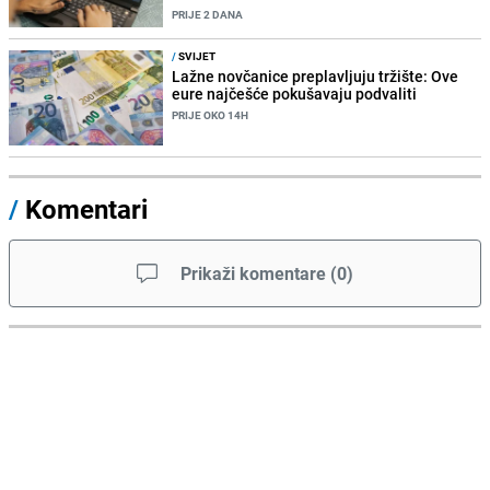
PRIJE 2 DANA
/
SVIJET
Lažne novčanice preplavljuju tržište: Ove
eure najčešće pokušavaju podvaliti
PRIJE OKO 14H
/
Komentari
Prikaži komentare
(
0
)