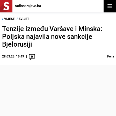
Otvor
/
VIJESTI
/
SVIJET
Tenzije između Varšave i Minska:
Poljska najavila nove sankcije
Bjelorusiji
28.03.23. 19:49
Fena
0