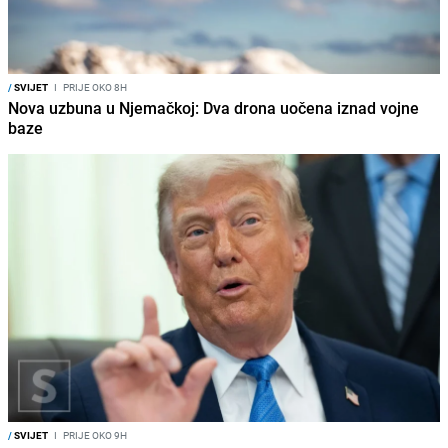
/
SVIJET
I
PRIJE OKO 8H
Nova uzbuna u Njemačkoj: Dva drona uočena iznad vojne
baze
/
SVIJET
I
PRIJE OKO 9H