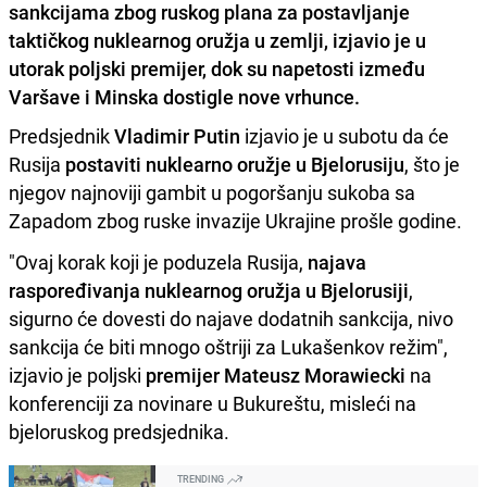
sankcijama zbog ruskog plana za postavljanje
taktičkog nuklearnog oružja u zemlji, izjavio je u
utorak poljski premijer, dok su napetosti između
Varšave i Minska dostigle nove vrhunce.
Predsjednik
Vladimir Putin
izjavio je u subotu da će
Rusija
postaviti nuklearno oružje u Bjelorusiju
, što je
njegov najnoviji gambit u pogoršanju sukoba sa
Zapadom zbog ruske invazije Ukrajine prošle godine.
"Ovaj korak koji je poduzela Rusija,
najava
raspoređivanja nuklearnog oružja u Bjelorusiji
,
sigurno će dovesti do najave dodatnih sankcija, nivo
sankcija će biti mnogo oštriji za Lukašenkov režim",
izjavio je poljski
premijer Mateusz Morawiecki
na
konferenciji za novinare u Bukureštu, misleći na
bjeloruskog predsjednika.
TRENDING