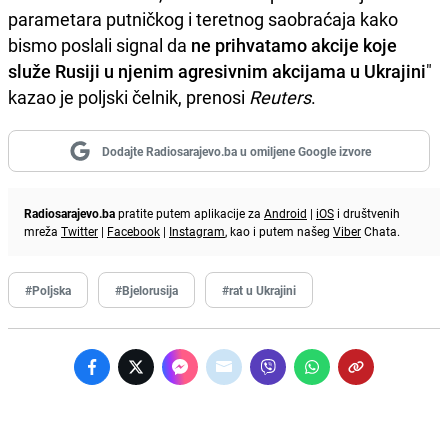
parametara putničkog i teretnog saobraćaja kako
bismo poslali signal da
ne prihvatamo
akcije koje
služe Rusiji u njenim agresivnim akcijama u Ukrajini
"
kazao je poljski čelnik, prenosi
Reuters
.
Dodajte Radiosarajevo.ba u omiljene Google izvore
Radiosarajevo.ba
pratite putem aplikacije za
Android
|
iOS
i društvenih
mreža
Twitter
|
Facebook
|
Instagram
, kao i putem našeg
Viber
Chata.
#Poljska
#Bjelorusija
#rat u Ukrajini