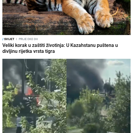
/
SVIJET
I
PRIJE OKO 3H
Veliki korak u zaštiti životinja: U Kazahstanu puštena u
divljinu rijetka vrsta tigra