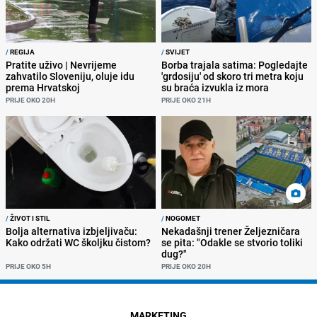
/
REGIJA
/
SVIJET
Pratite uživo | Nevrijeme
Borba trajala satima: Pogledajte
zahvatilo Sloveniju, oluje idu
'grdosiju' od skoro tri metra koju
prema Hrvatskoj
su braća izvukla iz mora
PRIJE OKO 20H
PRIJE OKO 21H
/
ŽIVOT I STIL
/
NOGOMET
Bolja alternativa izbjeljivaču:
Nekadašnji trener Željezničara
Kako održati WC školjku čistom?
se pita: "Odakle se stvorio toliki
dug?"
PRIJE OKO 5H
PRIJE OKO 20H
MARKETING