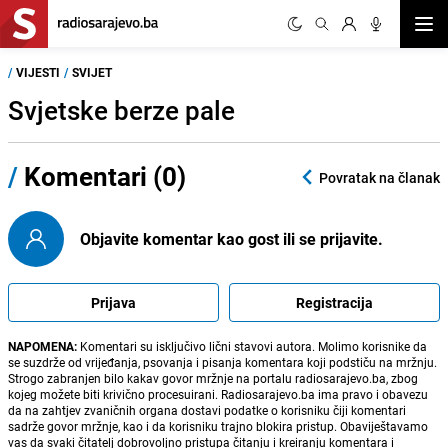
Otvor
/
VIJESTI
/
SVIJET
Svjetske berze pale
/
Komentari (0)
Povratak na članak
Objavite komentar kao gost ili se prijavite.
Prijava
Registracija
NAPOMENA:
Komentari su isključivo lični stavovi autora. Molimo korisnike da
se suzdrže od vrijeđanja, psovanja i pisanja komentara koji podstiču na mržnju.
Strogo zabranjen bilo kakav govor mržnje na portalu radiosarajevo.ba, zbog
kojeg možete biti krivično procesuirani. Radiosarajevo.ba ima pravo i obavezu
da na zahtjev zvaničnih organa dostavi podatke o korisniku čiji komentari
sadrže govor mržnje, kao i da korisniku trajno blokira pristup. Obaviještavamo
vas da svaki čitatelj dobrovoljno pristupa čitanju i kreiranju komentara i