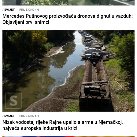
/
SVIJET
I
PRIJE OKO 4H
Mercedes Putinovog proizvođača dronova dignut u vazduh:
Objavljeni prvi snimci
/
SVIJET
I
PRIJE OKO 5H
Nizak vodostaj rijeke Rajne upalio alarme u Njemačkoj,
najveća europska industrija u krizi