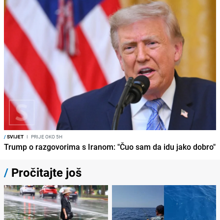
/
SVIJET
I
PRIJE OKO 5H
Trump o razgovorima s Iranom: "Čuo sam da idu jako dobro"
/
Pročitajte još