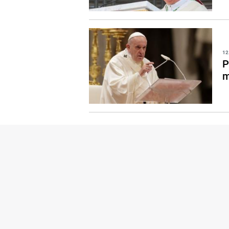
12
P
m