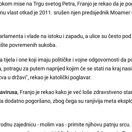
kom mise na Trgu svetog Petra, Franjo je rekao da je p
nu vlast otkad je 2011. srušen njen predsjednik Moamer 
arlamenta i vlade na istoku i zapadu, a ulice su često pod
rište povremenih sukoba.
jela i one koji imaju političke i vojne odgovornosti da 
 potragu za putem naprijed kojim će se stati na kraj nasil
tva u državi", rekao je katolički poglavar.
avirusa
, Franjo je rekao kako je već loše zdravstveno sta
azila dodatno pogoršano, zbog čega su ranjivija meta eksplo
nu zajednicu - molim vas - primite njihovu patnju srcu. 