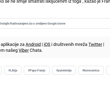
ko se ne smije smatrati isključenim iz toga", kazao je Fran
Dodajte Radiosarajevo.ba u omiljene Google izvore
aplikacije za
Android
|
iOS
i društvenih mreža
Twitter
|
utem našeg
Viber
Chata.
#Libija
#Papa Franjo
#pandemija
#koronavirus