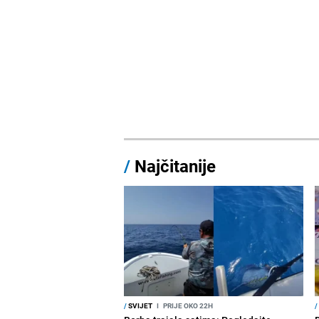
/
Najčitanije
/
SVIJET
I
PRIJE OKO 22H
/