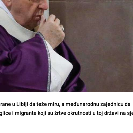
rane u Libiji da teže miru, a međunarodnu zajednicu da
glice i migrante koji su žrtve okrutnosti u toj državi na s