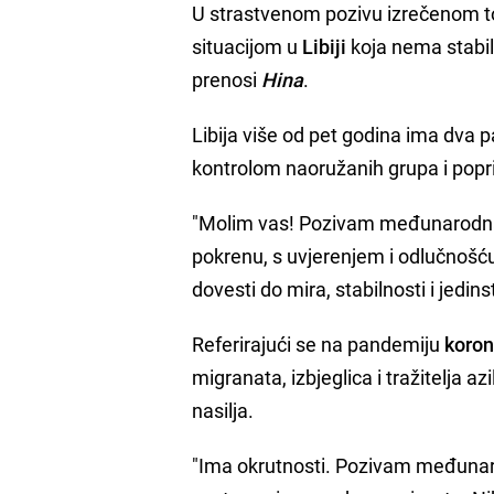
U strastvenom pozivu izrečenom to
situacijom u
Libiji
koja nema stabil
prenosi
Hina
.
Libija više od pet godina ima dva p
kontrolom naoružanih grupa i pop
"Molim vas! Pozivam međunarodna ti
pokrenu, s uvjerenjem i odlučnošću,
dovesti do mira, stabilnosti i jedins
Referirajući se na pandemiju
koron
migranata, izbjeglica i tražitelja 
nasilja.
"Ima okrutnosti. Pozivam međunarod