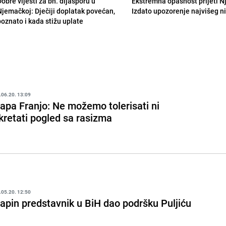
obre vijesti za bh. dijasporu u
Ekstremna opasnost prijeti N
Njemačkoj: Dječiji doplatak povećan,
Izdato upozorenje najvišeg n
poznato i kada stižu uplate
.06.20. 13:09
apa Franjo: Ne možemo tolerisati ni
kretati pogled sa rasizma
.05.20. 12:50
apin predstavnik u BiH dao podršku Puljiću