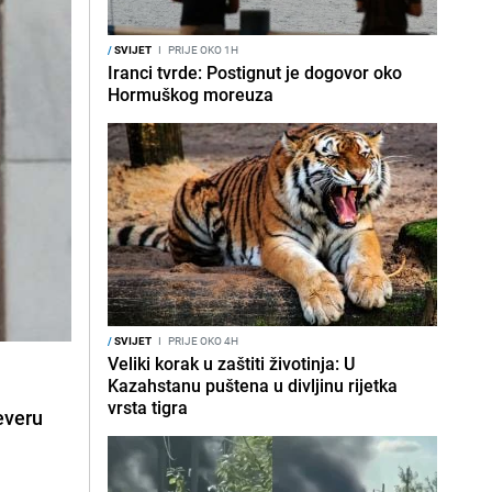
/
SVIJET
I
PRIJE OKO 1H
Iranci tvrde: Postignut je dogovor oko
Hormuškog moreuza
/
SVIJET
I
PRIJE OKO 4H
Veliki korak u zaštiti životinja: U
Kazahstanu puštena u divljinu rijetka
vrsta tigra
jeveru