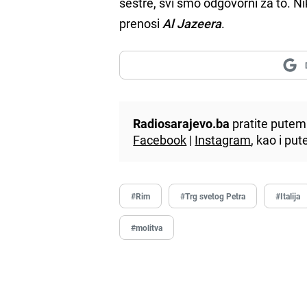
sestre, svi smo odgovorni za to. Ni
prenosi
Al Jazeera
.
Radiosarajevo.ba
pratite putem 
Facebook
|
Instagram
, kao i p
#Rim
#Trg svetog Petra
#Italija
#molitva