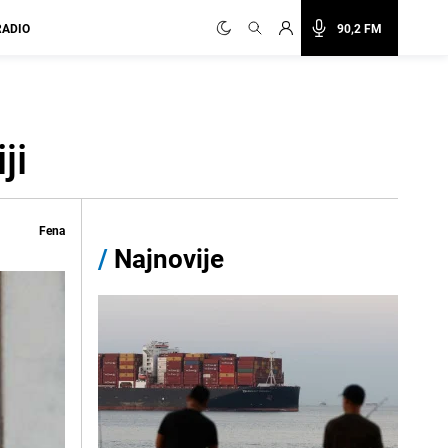
RADIO
90,2 FM
ji
Fena
/
Najnovije