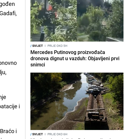
ogođen
Gadafi,
/
SVIJET
I
PRIJE OKO 5H
Mercedes Putinovog proizvođača
dronova dignut u vazduh: Objavljeni prvi
ponovno
snimci
ju,
nje
atacije i
Braćo i
/
SVIJET
I
PRIJE OKO 6H