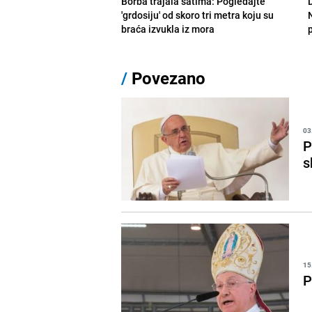
Borba trajala satima: Pogledajte
D
'grdosiju' od skoro tri metra koju su
braća izvukla iz mora
/
Povezano
03
P
s
15
P