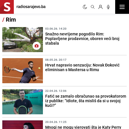
Otvor
/
Rim
03.06.26. 14:20
Snažno nevrijeme pogodilo Rim:
Poplavljene prodavnice, oboren veći broj
stabala
08.05.26. 20:17
Hrvat napravio senzaciju: Novak Đoković
eliminisan s Mastersa u Rimu
22.04.26. 12:06
Fatić se zamalo obračunao sa provokatorom
iz publike: "Idiote, šta misliš da si u svojoj
kući?"
20.04.26. 11:25
Mnogi ne mogu vjerovati šta je Katy Perry