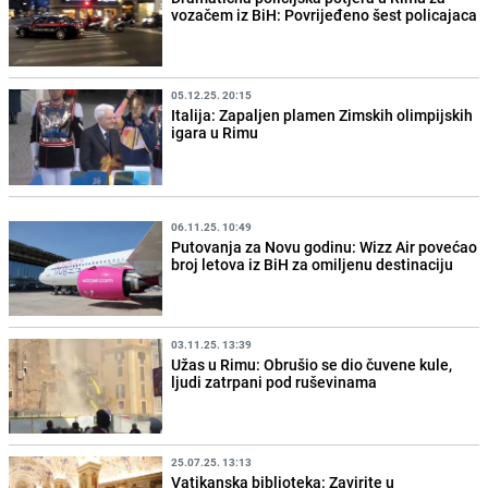
vozačem iz BiH: Povrijeđeno šest policajaca
05.12.25. 20:15
Italija: Zapaljen plamen Zimskih olimpijskih
igara u Rimu
06.11.25. 10:49
Putovanja za Novu godinu: Wizz Air povećao
broj letova iz BiH za omiljenu destinaciju
03.11.25. 13:39
Užas u Rimu: Obrušio se dio čuvene kule,
ljudi zatrpani pod ruševinama
25.07.25. 13:13
Vatikanska biblioteka: Zavirite u