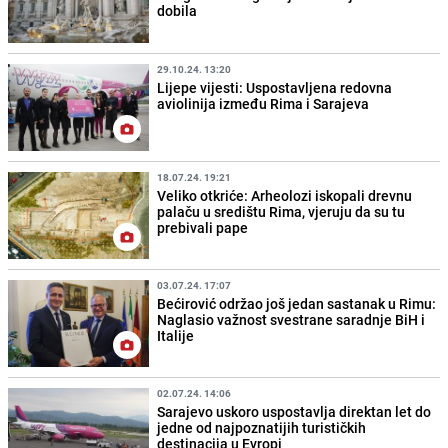
dobila
29.10.24. 13:20
Lijepe vijesti: Uspostavljena redovna
aviolinija između Rima i Sarajeva
18.07.24. 19:21
Veliko otkriće: Arheolozi iskopali drevnu
palaču u središtu Rima, vjeruju da su tu
prebivali pape
03.07.24. 17:07
Bećirović održao još jedan sastanak u Rimu:
Naglasio važnost svestrane saradnje BiH i
Italije
02.07.24. 14:06
Sarajevo uskoro uspostavlja direktan let do
jedne od najpoznatijih turističkih
destinacija u Evropi