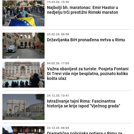
19.03.26. 15:40
Najbolji bh. maratonac: Emir Hastor u
nedjelju trči prestižni Rimski maraton
25.02.26. 06:58
Državljanka BiH pronađena mrtva u Rimu
04.02.26. 17:05
Važna obavijest za turiste: Posjeta Fontani
Di Trevi više nije besplatna, poznato koliko
košta ulaz
24.12.25. 13:41
Istraživanje tajni Rima: Fascinantna
historija se krije ispod "Vječnog grada"
23.12.25. 06:54
Dramatična policijska potjera u Rimu za