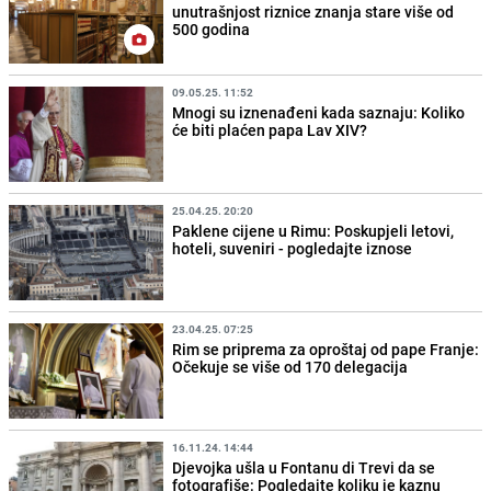
unutrašnjost riznice znanja stare više od
500 godina
09.05.25. 11:52
Mnogi su iznenađeni kada saznaju: Koliko
će biti plaćen papa Lav XIV?
25.04.25. 20:20
Paklene cijene u Rimu: Poskupjeli letovi,
hoteli, suveniri - pogledajte iznose
23.04.25. 07:25
Rim se priprema za oproštaj od pape Franje:
Očekuje se više od 170 delegacija
16.11.24. 14:44
Djevojka ušla u Fontanu di Trevi da se
fotografiše: Pogledajte koliku je kaznu