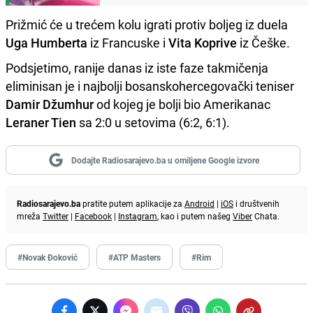
Prižmić će u trećem kolu igrati protiv boljeg iz duela
Uga Humberta
iz Francuske i
Vita Koprive
iz Češke.
Podsjetimo, ranije danas iz iste faze takmičenja
eliminisan je i najbolji bosanskohercegovački teniser
Damir Džumhur
od kojeg je bolji bio Amerikanac
Leraner Tien
sa 2:0 u setovima (6:2, 6:1).
Dodajte Radiosarajevo.ba u omiljene Google izvore
Radiosarajevo.ba
pratite putem aplikacije za
Android
|
iOS
i društvenih
mreža
Twitter
|
Facebook
|
Instagram
, kao i putem našeg
Viber
Chata.
#Novak Đoković
#ATP Masters
#Rim