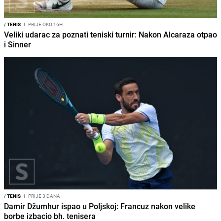
/
TENIS
I
PRIJE OKO 16H
Veliki udarac za poznati teniski turnir: Nakon Alcaraza otpao
i Sinner
/
TENIS
I
PRIJE 3 DANA
Damir Džumhur ispao u Poljskoj: Francuz nakon velike
borbe izbacio bh. tenisera