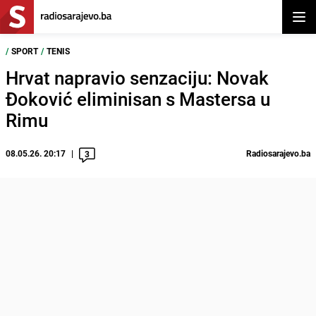
Otvor
/
SPORT
/
TENIS
Hrvat napravio senzaciju: Novak
Đoković eliminisan s Mastersa u
Rimu
08.05.26. 20:17
Radiosarajevo.ba
3