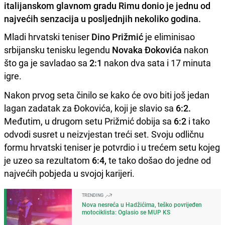
italijanskom glavnom gradu Rimu donio je jednu od
najvećih senzacija u posljednjih nekoliko godina.
Mladi hrvatski teniser
Dino Prižmić
je eliminisao
srbijansku tenisku legendu
Novaka Đokovića
nakon
što ga je savladao sa
2:1
nakon dva sata i 17 minuta
igre.
Nakon prvog seta činilo se kako će ovo biti još jedan
lagan zadatak za Đokovića, koji je slavio sa
6:2.
Međutim, u drugom setu Prižmić dobija sa
6:2
i tako
odvodi susret u neizvjestan treći set. Svoju odličnu
formu hrvatski teniser je potvrdio i u trećem setu kojeg
je uzeo sa rezultatom
6:4,
te tako došao do jedne od
najvećih pobjeda u svojoj karijeri.
TRENDING
Nova nesreća u Hadžićima, teško povrijeđen
motociklista: Oglasio se MUP KS