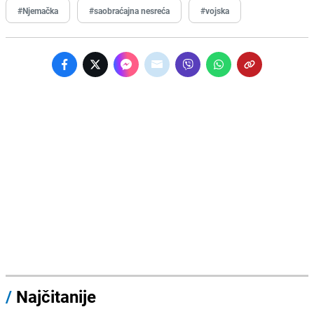
#Njemačka
#saobraćajna nesreća
#vojska
/
Najčitanije