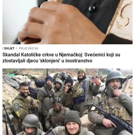
/
SVIJET
I
PRIJE OKO 3H
Skandal Katoličke crkve u Njemačkoj: Svećenici koji su
zlostavljali djecu 'sklonjeni' u inostranstvo