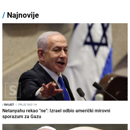
/
Najnovije
/
SVIJET
I
PRIJE OKO 1H
Netanyahu rekao "ne": Izrael odbio američki mirovni
sporazum za Gazu