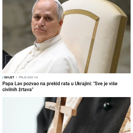
/
SVIJET
I
PRIJE OKO 1H
Papa Lav pozvao na prekid rata u Ukrajini: "Sve je više
civilnih žrtava"