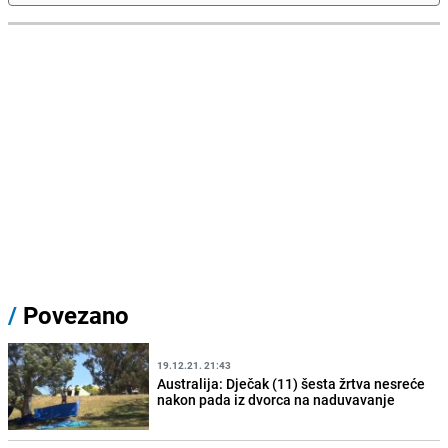
/
Povezano
19.12.21. 21:43
Australija: Dječak (11) šesta žrtva nesreće
nakon pada iz dvorca na naduvavanje