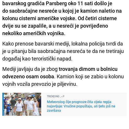
bavarskog gradića Parsberg oko 11 sati došlo je
do saobraćajne nesreće u kojoj je kamion naletio na
kolonu cisterni američke vojske
. Od četiri cisterne
dvije su se zapalile, a u nesreći je povrijeđeno
nekoliko američkih vojnika.
Kako prenose bavarski mediji, lokalna policija tvrdi da
je u pitanju bila saobraćajna nesreća te da ne tretiraju
događaj kao teroristički napad.
Mediji javljaju da je zbog
trovanja dimom u bolnicu
odvezeno osam osoba
. Kamion koji se zabio u kolonu
vojnih vozila prevozio je piljevinu.
TRENDING
Meteorolog čije prognoze čita cijela regija
najavljuje: Vrućine popuštaju, ali ljeto još ne
završava