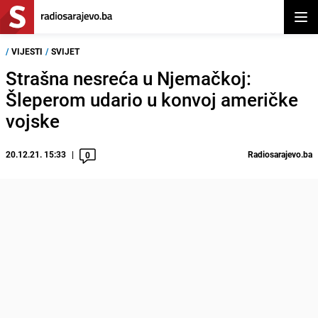
Otvor
/
VIJESTI
/
SVIJET
Strašna nesreća u Njemačkoj:
Šleperom udario u konvoj američke
vojske
20.12.21. 15:33
Radiosarajevo.ba
0