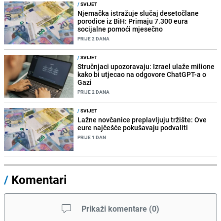
/
SVIJET
Njemačka istražuje slučaj desetočlane
porodice iz BiH: Primaju 7.300 eura
socijalne pomoći mjesečno
PRIJE 2 DANA
/
SVIJET
Stručnjaci upozoravaju: Izrael ulaže milione
kako bi utjecao na odgovore ChatGPT-a o
Gazi
PRIJE 2 DANA
/
SVIJET
Lažne novčanice preplavljuju tržište: Ove
eure najčešće pokušavaju podvaliti
PRIJE 1 DAN
/
Komentari
Prikaži komentare
(
0
)