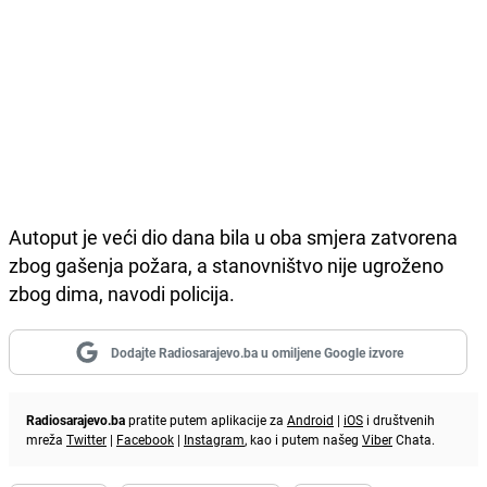
Autoput je veći dio dana bila u oba smjera zatvorena
zbog gašenja požara, a stanovništvo nije ugroženo
zbog dima, navodi policija.
Dodajte Radiosarajevo.ba u omiljene Google izvore
Radiosarajevo.ba
pratite putem aplikacije za
Android
|
iOS
i društvenih
mreža
Twitter
|
Facebook
|
Instagram
, kao i putem našeg
Viber
Chata.